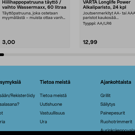
Hiilihappopatruuna täyttö /
VARTA Longlife Power
vaihto Wassermaxx, 60 litraa
Alkaliparisto, 24 kpl
Täyttöpatruuna, joka ostetaan
Joutsenmerkityt AA- tai AA
myymälästä – muista ottaa vanha
paristot kaukosää...
patruuna mukaasi m...
Tyyppi:
AA/LR6
3,00
12,99
Lisää ostoskoriin
Lisää ostoskoriin
ysymyksiä
Tietoa meistä
Ajankohtaista
isään/Rekisteröidy
Tietoa meistä
Grillit
 salasana?
Uutishuone
Säilytys
ot
Vastuullisuus
Painepesurit
ria
Ura
Ruohotrimmerit
Aurinkokennovala