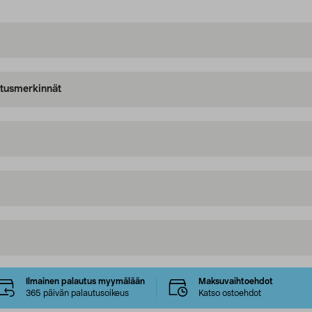
oitusmerkinnät
Ilmainen palautus myymälään
Maksuvaihtoehdot
365 päivän palautusoikeus
Katso ostoehdot