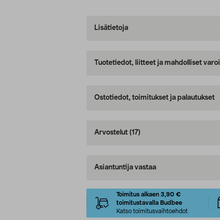
Lisätietoja
Tuotetiedot, liitteet ja mahdolliset var
Ostotiedot, toimitukset ja palautukset
Arvostelut
(17)
Asiantuntija vastaa
Toimitus alkaen 3,90 €
toimitustavalla Budbee
Katso toimitusvaihtoehdot