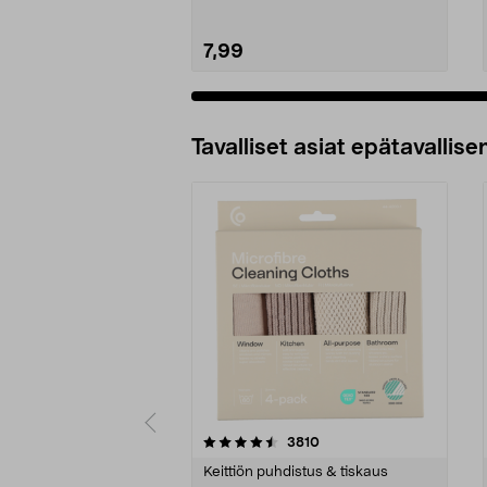
7,99
Tavalliset asiat epätavallisen
5viidestä
4.5viidestä
arvostelut
3810
tähdestä
tähdestä
Keittiön puhdistus & tiskaus