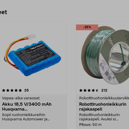
eet
-25%
4.5 viidestä
arvostelut
4.5 viidestä
arvostelut
35
212
tähdestä
Vapaa-aika varaosat
Robottiruohonleikkuutarvik
Akku 18,5 V/3400 mAh
Robottiruohonleikkurin
Husqvarna
rajakaapeli
Automower/Gardena Sileno
Sopii ruohonleikkureihin
Robottiruohonleikkurin
Husqvarna Automower ja
rajakaapeli. Avuksi si...
Gardena Sileno. Yhteensopiva
Pituus:
50 m
muu...