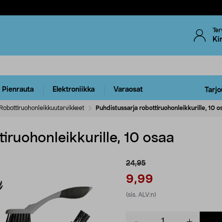
Ter
Ki
Pienrauta
Elektroniikka
Varaosat
Tarjo
Robottiruohonleikkuutarvikkeet
Puhdistussarja robottiruohonleikkurille, 10 o
tiruohonleikkurille, 10 osaa
24,95
9,99
(sis. ALV:n)
Product