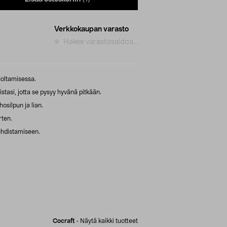
Verkkokaupan varasto
Hakee varastosaldoa...
uoltamisessa.
stasi, jotta se pysyy hyvänä pitkään.
osilpun ja lian.
rten.
uhdistamiseen.
Cocraft
-
Näytä kaikki tuotteet