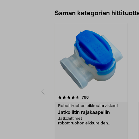
Saman kategorian hittituott
5 viidestä
5.0 viidestä
arvostelut
768
tähdestä
tähdestä
Robottiruohonleikkuutarvikkeet
Jatkoliitin rajakaapeliin
Jatkoliittimet
robottiruohonleikkureiden
rajakaapeliin. 5 kpl.