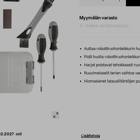
quantity
Myymälän varasto
Hakee varastosaldoa...
Auttaa robottiruohonleikkurin h
Pidä huolta robottiruohonleikkuri
Harjat poistavat tehokkaasti ruoh
Ruuvimeisselit terien vaihtoa va
Hiomasienet latausliitäntöjen p
02.2027
asti
Lisätietoja