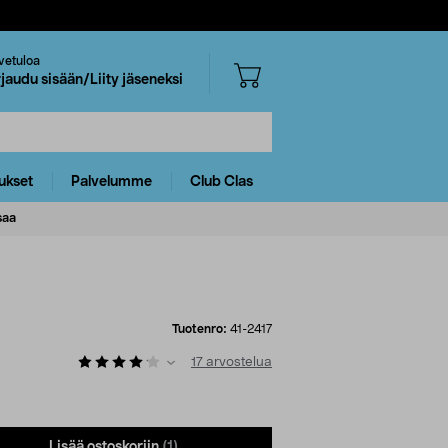
vetuloa
rjaudu sisään/Liity jäseneksi
ukset
Palvelumme
Club Clas
saa
Tuotenro:
41-2417
17
arvostelua
Lisää ostoskoriin
(1)