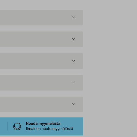
Nouda myymälästä
Ilmainen nouto myymälästä