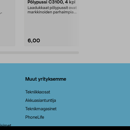
Pölypussi C3100, 4 kpl
Roskapussi,
kahvat, 30 l
Laadukkaat pölypussit ovat
markkinoiden parhaimpia.
A-
Testivoittaja 
Kestävä, jopa 50 % suurempi ...
roskapussi u
Roskapussi, jo
6,00
2,00
Lisää ostoskoriin
Lisää
Muut yrityksemme
Tekniikkaosat
Akkuasiantuntija
Teknikmagasinet
PhoneLife
isimet