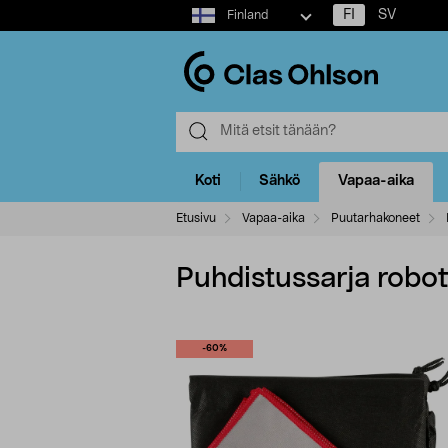
Select
FI
SV
Finland
market
Koti
Sähkö
Vapaa-aika
Etusivu
Vapaa-aika
Puutarhakoneet
Puhdistussarja robot
-60%