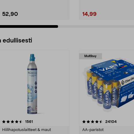
52,90
14,99
 edullisesti
Multibuy
4.5viidestä
arvostelut
4.5viidestä
arvostelut
1561
24104
tähdestä
Hiilihapotuslaitteet & maut
AA-paristot