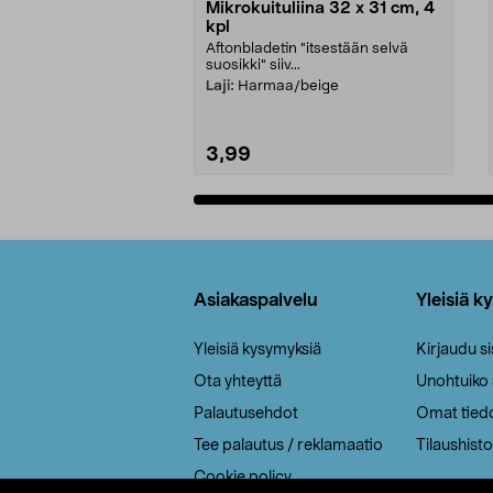
Mikrokuituliina 32 x 31 cm, 4
kpl
Aftonbladetin "itsestään selvä
suosikki" siiv...
Laji:
Harmaa/beige
3,99
Lisää ostoskoriin
Alatunniste
Asiakaspalvelu
Yleisiä k
Yleisiä kysymyksiä
Kirjaudu s
Ota yhteyttä
Unohtuiko
Palautusehdot
Omat tied
Tee palautus / reklamaatio
Tilaushisto
Cookie policy