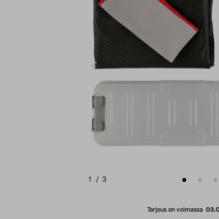
1
/
3
Tarjous on voimassa
03.