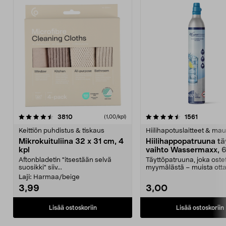
4.5viidestä
arvostelut
4.5viidestä
arvostelu
3810
1561
(1,00/kpl)
tähdestä
t
Keittiön puhdistus & tiskaus
Hiilihapotuslaitteet & mau
Mikrokuituliina 32 x 31 cm, 4
Hiilihappopatruuna tä
kpl
vaihto Wassermaxx, 6
Aftonbladetin "itsestään selvä
Täyttöpatruuna, joka ost
suosikki" siiv...
myymälästä – muista ott
patruuna mukaasi m...
Laji:
Harmaa/beige
3,99
3,00
Lisää ostoskoriin
Lisää ostoskoriin