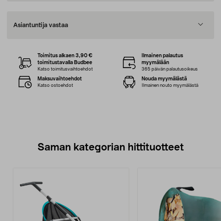
Asiantuntija vastaa
Toimitus alkaen 3,90 €
Ilmainen palautus
toimitustavalla Budbee
myymälään
Katso toimitusvaihtoehdot
365 päivän palautusoikeus
Maksuvaihtoehdot
Nouda myymälästä
Katso ostoehdot
Ilmainen nouto myymälästä
Saman kategorian hittituotteet