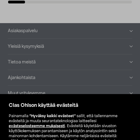
Alatunniste
Asiakaspalvelu
Yleisiä kysymyksiä
Tietoa meistä
Ajankohtaista
Muut yrityksemme
Clas Ohlson käyttää evästeitä
Etsi myymälä
Painamalla
”Hyväksy kaikki evästeet”
sallit, että tallennamme
evästeitä ja muuta seurantateknologiaa laitteellesi
SE
NO
FI
evästeselosteemme mukaisesti
. Evästeitä käytetään sivuston
käyttökokemuksen parantamiseen ja käytön analysointiin sekä
FI
SV
mainonnan kohdentamiseen. Käytämme neljänlaisia evästeitä: