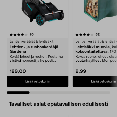
4.0 viidestä
arvostelut
4.5 viidestä
arvostelut
70
62
tähdestä
t
Lehtienkerääjät & lehtisäkit
Lehtienkerääjät & lehtisäk
Lehtien- ja ruohonkerääjä
Lehtisäkki muovia, ka
Gardena
kokoontaitettava, 170 
Kerää lehdet ja ruohon. Puutarha
Kokoa ruoho, lehdet, oksa
siistiksi nopeasti ja helposti.
puutarhajätteet. Monipuo
Käsikäyttöinen ...
puutarhasäkki –...
129,00
9,99
Lisää ostoskoriin
Lisää ostoskoriin
Tavalliset asiat epätavallisen edullisesti