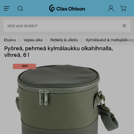
Etusivu
Vapaa-aika
Retkeily & ulkoilu
Kylmälaukut & matkajääkaap
Pyöreä, pehmeä kylmälaukku olkahihnalla,
vihreä, 6 l
-38%