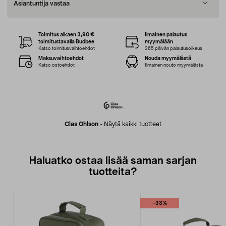
Asiantuntija vastaa
Toimitus alkaen 3,90 €
Ilmainen palautus
toimitustavalla Budbee
myymälään
Katso toimitusvaihtoehdot
365 päivän palautusoikeus
Maksuvaihtoehdot
Nouda myymälästä
Katso ostoehdot
Ilmainen nouto myymälästä
Clas Ohlson
-
Näytä kaikki tuotteet
Haluatko ostaa lisää saman sarjan
tuotteita?
-33%