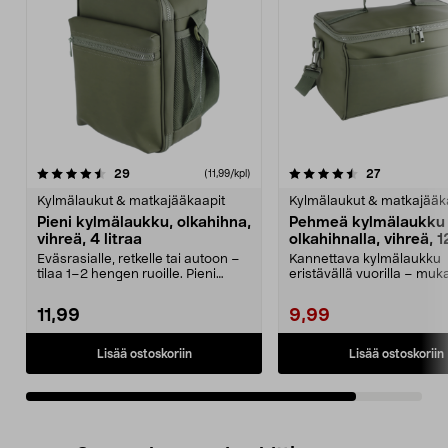
4.5viidestä
arvostelut
arvostelut
29
27
(11,99/kpl)
tähdestä
Kylmälaukut & matkajääkaapit
Kylmälaukut & matkajääk
Pieni kylmälaukku, olkahihna,
Pehmeä kylmälaukku
vihreä, 4 litraa
olkahihnalla, vihreä, 12
Eväsrasialle, retkelle tai autoon –
Kannettava kylmälaukku
tilaa 1–2 hengen ruoille. Pieni
eristävällä vuorilla – muk
kylmälaukku,...
kantaa olkahihnasta. Peh
11,99
9,99
Lisää ostoskoriin
Lisää ostoskoriin