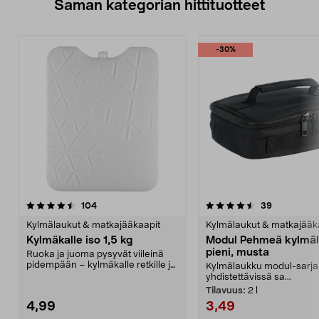
Saman kategorian hittituotteet
-30%
4.5 viidestä
arvostelut
4.5 viidestä
arvostelut
104
39
tähdestä
t
Kylmälaukut & matkajääkaapit
Kylmälaukut & matkajääk
Kylmäkalle iso 1,5 kg
Modul Pehmeä kylmäl
pieni, musta
Ruoka ja juoma pysyvät viileinä
pidempään – kylmäkalle retkille ja
Kylmälaukku modul-sarja
retkeilyyn. S...
yhdistettävissä sa...
Tilavuus:
2 l
4,99
3,49