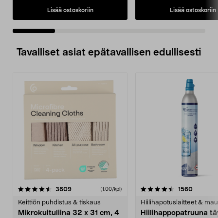
Lisää ostoskoriin
Lisää ostoskoriin
Tavalliset asiat epätavallisen edullisesti
4.5viidestä
arvostelut
4.5viidestä
arvostel
3809
1560
(1,00/kpl)
tähdestä
t
Keittiön puhdistus & tiskaus
Hiilihapotuslaitteet & mau
Mikrokuituliina 32 x 31 cm, 4
Hiilihappopatruuna tä