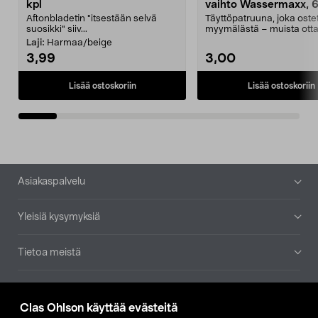
kpl
vaihto Wassermaxx, 6
Aftonbladetin "itsestään selvä
Täyttöpatruuna, joka ost
suosikki" siiv...
myymälästä – muista ott
patruuna mukaasi m...
Laji:
Harmaa/beige
3,99
3,00
Lisää ostoskoriin
Lisää ostoskoriin
Alatunniste
Asiakaspalvelu
Yleisiä kysymyksiä
Tietoa meistä
Ajankohtaista
Clas Ohlson käyttää evästeitä