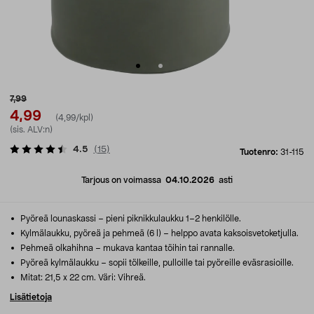
7,99
4,99
(4,99/kpl)
(sis. ALV:n)
4.5
(
15
)
Tuotenro:
31-115
Tarjous on voimassa
04.10.2026
asti
Pyöreä lounaskassi – pieni piknikkulaukku 1–2 henkilölle.
Kylmälaukku, pyöreä ja pehmeä (6 l) – helppo avata kaksoisvetoketjulla.
Pehmeä olkahihna – mukava kantaa töihin tai rannalle.
Pyöreä kylmälaukku – sopii tölkeille, pulloille tai pyöreille eväsrasioille.
Mitat: 21,5 x 22 cm. Väri: Vihreä.
Lisätietoja