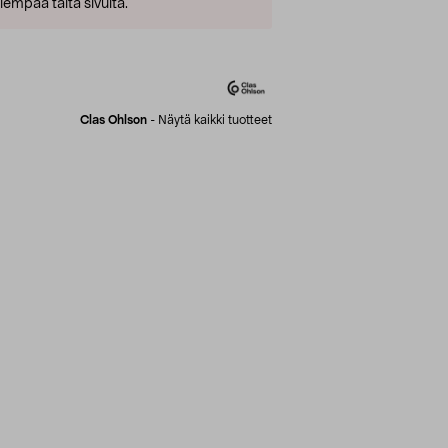
empaa tältä sivulta.
Clas Ohlson
-
Näytä kaikki tuotteet