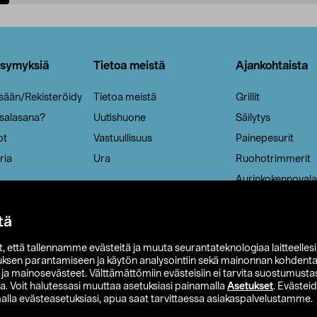
Lisää ostoskoriin
Lisää ostoskoriin
ysymyksiä
Tietoa meistä
Ajankohtaista
isään/Rekisteröidy
Tietoa meistä
Grillit
 salasana?
Uutishuone
Säilytys
ot
Vastuullisuus
Painepesurit
ria
Ura
Ruohotrimmerit
Aurinkokennovala
tä
it, että tallennamme evästeitä ja muuta seurantateknologiaa laitteelles
uksen parantamiseen ja käytön analysointiin sekä mainonnan kohdenta
t ja mainosevästeet. Välttämättömiin evästeisiin ei tarvita suostumustas
a. Voit halutessasi muuttaa asetuksiasi painamalla
Asetukset
. Evästei
lla evästeasetuksiasi, apua saat tarvittaessa asiakaspalvelustamme.