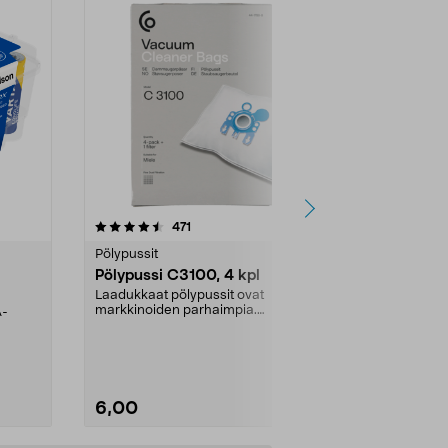
4.5viidestä
arvostelut
4.5
471
6
tähdestä
tähdestä
Pölypussit
Kierrätys & ro
Pölypussi C3100, 4 kpl
Roskapussi,
kahvat, 30 l
Laadukkaat pölypussit ovat
markkinoiden parhaimpia.
A-
Testivoittaja 
Kestävä, jopa 50 % suurempi ...
roskapussi u
Roskapussi, jo
6,00
2,00