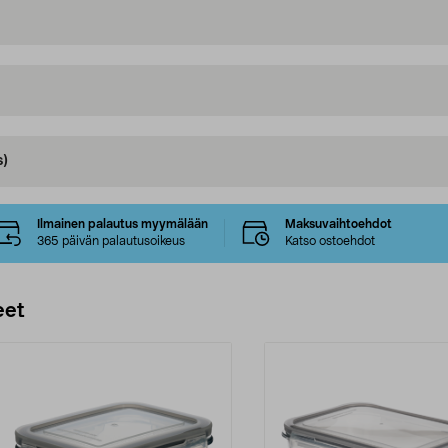
s)
Ilmainen palautus myymälään
Maksuvaihtoehdot
365 päivän palautusoikeus
Katso ostoehdot
eet