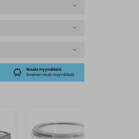
Nouda myymälästä
Ilmainen nouto myymälästä