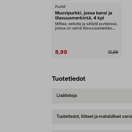
tähdestä
Purkit
Muovipurkki, jossa kansi ja
tilavuusmerkintä, 4 kpl
Mittaa, sekoita ja säilytä purkeissa,
joissa on selvä tilavuusasteikko.
Pinottav...
8,99
12,99
Lisää ostoskoriin
Tuotetiedot
Lisätietoja
Tuotetiedot, liitteet ja mahdolliset var