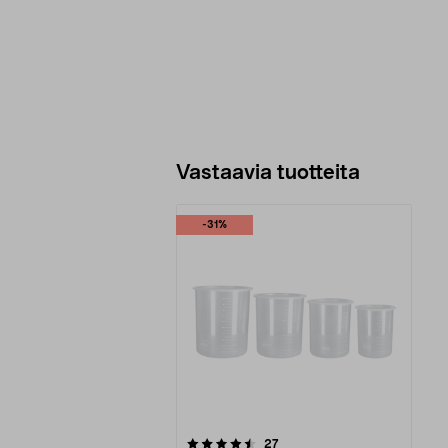
Vastaavia tuotteita
-31%
5viidestä
arvostelut
27