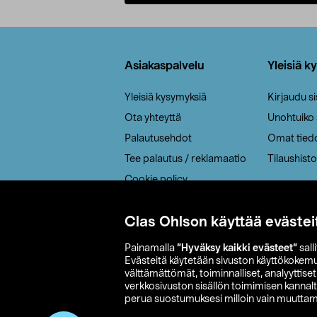
Lisää ostoskoriin
Alatunniste
Asiakaspalvelu
Yleisiä k
Yleisiä kysymyksiä
Kirjaudu s
Ota yhteyttä
Unohtuiko
Palautusehdot
Omat tied
Tee palautus / reklamaatio
Tilaushisto
Cookie policy
Toimitustavat
Clas Ohlson käyttää evästei
Saavutettavuus
Painamalla
”Hyväksy kaikki evästeet”
sall
Evästeitä käytetään sivuston käyttökokem
välttämättömät, toiminnalliset, analyyttise
verkkosivuston sisällön toimimisen kannalt
perua suostumuksesi milloin vain muuttama