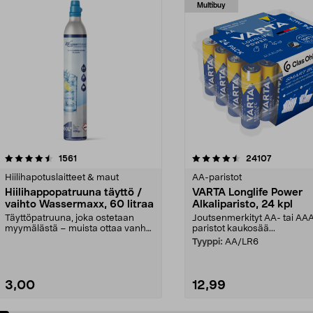
Multibuy
4.5viidestä
arvostelut
4.5viidestä
arvostelut
1561
24107
tähdestä
Hiilihapotuslaitteet & maut
AA-paristot
Hiilihappopatruuna täyttö /
VARTA Longlife Power
vaihto Wassermaxx, 60 litraa
Alkaliparisto, 24 kpl
Täyttöpatruuna, joka ostetaan
Joutsenmerkityt AA- tai AA
myymälästä – muista ottaa vanha
paristot kaukosää...
patruuna mukaasi m...
Tyyppi:
AA/LR6
3,00
12,99