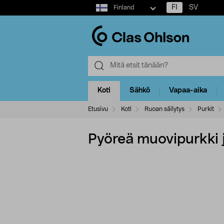
Select
FI
SV
Finland
market
Koti
Sähkö
Vapaa-aika
Etusivu
Koti
Ruoan säilytys
Purkit
Pyöreä muovipurkki j