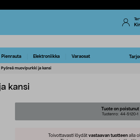
Ter
Ki
Pienrauta
Elektroniikka
Varaosat
Tarjo
Pyöreä muovipurkki ja kansi
a kansi
Tuote on poistunut
Tuotenro:
44-5120-1
Toivottavasti löydät
vastaavan tuotteen
alla o