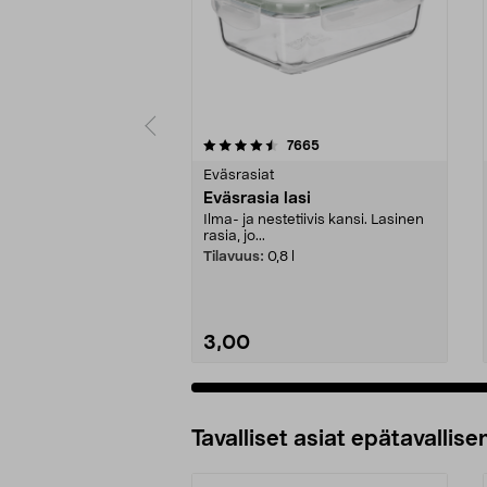
5 viidestä
4.5 viidestä
arvostelut
7665
tähdestä
tähdestä
Eväsrasiat
Eväsrasia lasi
Ilma- ja nestetiivis kansi. Lasinen
rasia, jo...
Tilavuus:
0,8 l
3,00
Tavalliset asiat epätavallisen