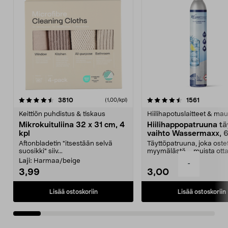
4.5viidestä
arvostelut
4.5viidestä
arvostelu
3810
1561
(1,00/kpl)
tähdestä
t
Keittiön puhdistus & tiskaus
Hiilihapotuslaitteet & mau
Mikrokuituliina 32 x 31 cm, 4
Hiilihappopatruuna tä
kpl
vaihto Wassermaxx, 6
Aftonbladetin "itsestään selvä
Täyttöpatruuna, joka ost
suosikki" siiv...
myymälästä – muista ott
patruuna mukaasi m...
Laji:
Harmaa/beige
-
3,99
3,00
Lisää ostoskoriin
Lisää ostoskoriin