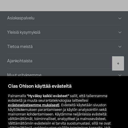
Alatunniste
Asiakaspalvelu
Yleisiä kysymyksiä
Tietoa meistä
Ajankohtaista
Product
+
quantity
Muut yrityksemme
Clas Ohlson käyttää evästeitä
Etsi myymälä
Painamalla
”Hyväksy kaikki evästeet”
sallit, että tallennamme
evästeitä ja muuta seurantateknologiaa laitteellesi
SE
NO
FI
evästeselosteemme mukaisesti
. Evästeitä käytetään sivuston
käyttökokemuksen parantamiseen ja käytön analysointiin sekä
FI
SV
mainonnan kohdentamiseen. Käytämme neljänlaisia evästeitä:
välttämättömät, toiminnalliset, analyyttiset ja mainosevästeet.
Välttämättömiin evästeisiin ei tarvita suostumustasi, sillä ne ovat