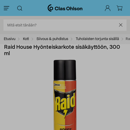
Etusivu
Koti
Siivous & puhdistus
Tuholaisten torjunta sisällä
Ra
Raid House Hyönteiskarkote sisäkäyttöön, 300
ml