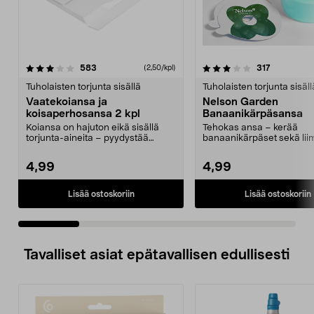
3.0 viidestä
arvostelut
5.0 viidestä
arvostelut
583
317
(2,50/kpl)
tähdestä
t
Tuholaisten torjunta sisällä
Tuholaisten torjunta sisäll
Vaatekoiansa ja
Nelson Garden
koisaperhosansa 2 kpl
Banaanikärpäsansa
Koiansa on hajuton eikä sisällä
Tehokas ansa – kerää
torjunta-aineita – pyydystää
banaanikärpäset sekä liim
koiperhosia ruokako...
nesteellä. Nelson Garden.
4,99
4,99
Lisää ostoskoriin
Lisää ostoskoriin
Tavalliset asiat epätavallisen edullisesti