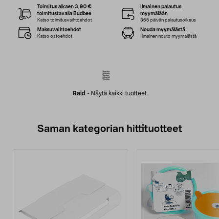
Toimitus alkaen 3,90 €
Ilmainen palautus
toimitustavalla Budbee
myymälään
Katso toimitusvaihtoehdot
365 päivän palautusoikeus
Maksuvaihtoehdot
Nouda myymälästä
Katso ostoehdot
Ilmainen nouto myymälästä
Raid
-
Näytä kaikki tuotteet
Saman kategorian hittituotteet