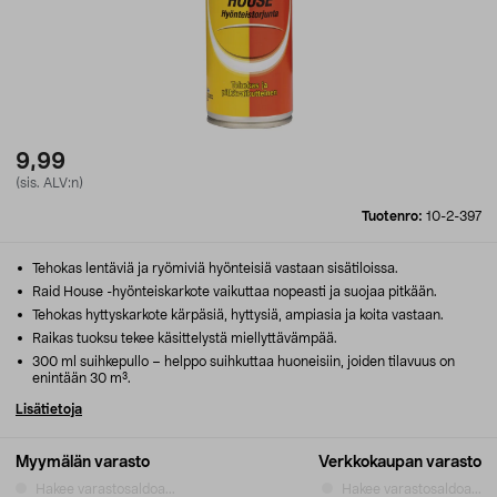
9,99
(sis. ALV:n)
Tuotenro:
10-2-397
Tehokas lentäviä ja ryömiviä hyönteisiä vastaan sisätiloissa.
Raid House -hyönteiskarkote vaikuttaa nopeasti ja suojaa pitkään.
Tehokas hyttyskarkote kärpäsiä, hyttysiä, ampiasia ja koita vastaan.
Raikas tuoksu tekee käsittelystä miellyttävämpää.
300 ml suihkepullo – helppo suihkuttaa huoneisiin, joiden tilavuus on
enintään 30 m³.
Lisätietoja
Myymälän varasto
Verkkokaupan varasto
Hakee varastosaldoa...
Hakee varastosaldoa...