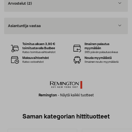
Arvostelut
(2)
Asiantuntija vastaa
Toimitus alkaen 3,90 €
Ilmainen palautus
toimitustavalla Budbee
myymälään
Katso toimitusvaihtoehdot
365 päivän palautusoikeus
Maksuvaihtoehdot
Nouda myymälästä
Katso ostoehdot
Ilmainen nouto myymälästä
Remington
-
Näytä kaikki tuotteet
Saman kategorian hittituotteet