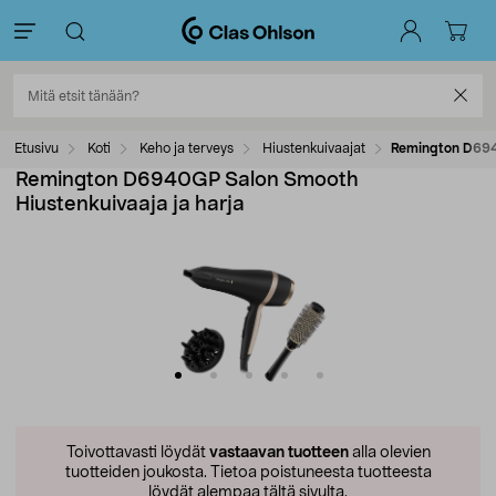
Etusivu
Koti
Keho ja terveys
Hiustenkuivaajat
Remington D6940
Remington D6940GP Salon Smooth
Hiustenkuivaaja ja harja
Toivottavasti löydät
vastaavan tuotteen
alla olevien
tuotteiden joukosta.
Tietoa poistuneesta tuotteesta
löydät alempaa tältä sivulta.