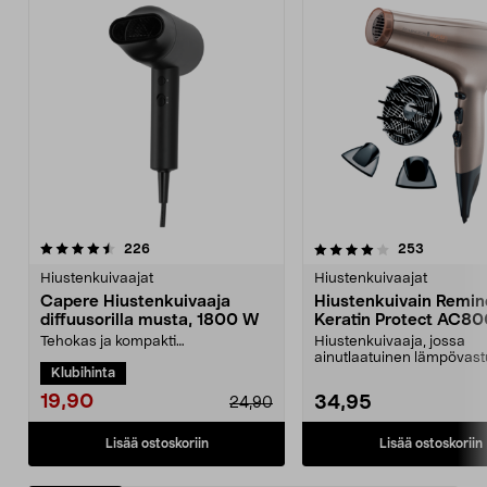
4.0 viidestä
arvostelut
4.5 viidestä
arvostelut
226
253
tähdestä
t
Hiustenkuivaajat
Hiustenkuivaajat
Capere Hiustenkuivaaja
Hiustenkuivain Remin
diffuusorilla musta, 1800 W
Keratin Protect AC8
Tehokas ja kompakti
Hiustenkuivaaja, jossa
hiustenkuivaaja nopeaan
ainutlaatuinen lämpövast
Klubihinta
kuivaukseen. Kaksi nopeutta
Keratin Protect – keratiini j
täydelli...
19,90
34,95
24,90
Lisää ostoskoriin
Lisää ostoskoriin