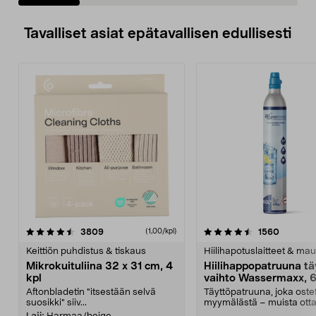
Tavalliset asiat epätavallisen edullisesti
4.5viidestä
arvostelut
4.5viidestä
arvostel
3809
1560
(1,00/kpl)
tähdestä
t
Keittiön puhdistus & tiskaus
Hiilihapotuslaitteet & mau
Mikrokuituliina 32 x 31 cm, 4
Hiilihappopatruuna tä
kpl
vaihto Wassermaxx, 6
Aftonbladetin "itsestään selvä
Täyttöpatruuna, joka ost
suosikki" siiv...
myymälästä – muista ott
patruuna mukaasi m...