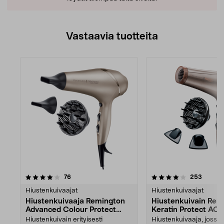
Vastaavia tuotteita
4.0viidestä
arvostelut
arvoste
76
253
tähdestä
Hiustenkuivaajat
Hiustenkuivaajat
Hiustenkuivaaja Remington
Hiustenkuivain Rem
Advanced Colour Protect
Keratin Protect AC
AC8605
Hiustenkuivain erityisesti
Hiustenkuivaaja, jossa