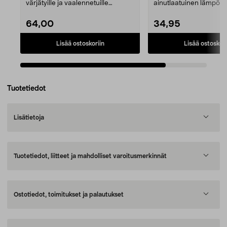
värjätyille ja vaalennetuille
ainutlaatuinen lämpöva
hiuksille. Säilyttää hi...
Keratin Protect – keratiini
64,00
34,95
Lisää ostoskoriin
Lisää ostoskori
Tuotetiedot
Lisätietoja
Tuotetiedot, liitteet ja mahdolliset varoitusmerkinnät
Ostotiedot, toimitukset ja palautukset