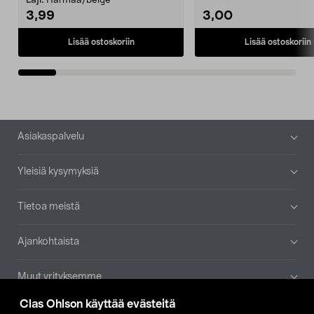
Laji:
Harmaa/beige
3,99
3,00
Lisää ostoskoriin
Lisää ostoskoriin
Alatunniste
Asiakaspalvelu
Yleisiä kysymyksiä
Tietoa meistä
Ajankohtaista
Muut yrityksemme
Clas Ohlson käyttää evästeitä
Etsi myymälä