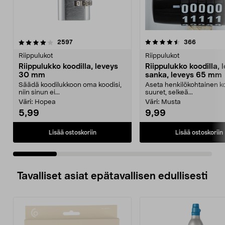
4.5 viidestä
arvostelut
4.0 viidestä
arvostelut
2597
366
tähdestä
t
Riippulukot
Riippulukot
Riippulukko koodilla, leveys
Riippulukko koodilla, 
30 mm
sanka, leveys 65 mm
Säädä koodilukkoon oma koodisi,
Aseta henkilökohtainen k
niin sinun ei...
suuret, selkeä...
Väri:
Hopea
Väri:
Musta
5,99
9,99
Lisää ostoskoriin
Lisää ostoskoriin
Tavalliset asiat epätavallisen edullisesti