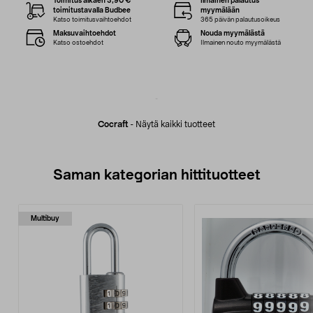
Toimitus alkaen 3,90 €
Ilmainen palautus
toimitustavalla Budbee
myymälään
Katso toimitusvaihtoehdot
365 päivän palautusoikeus
Maksuvaihtoehdot
Nouda myymälästä
Katso ostoehdot
Ilmainen nouto myymälästä
Cocraft
-
Näytä kaikki tuotteet
Saman kategorian hittituotteet
Multibuy