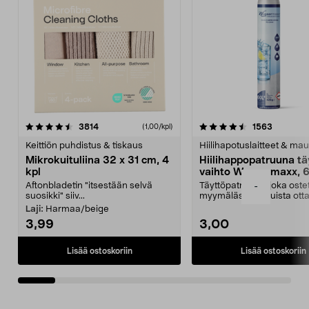
4.5viidestä
arvostelut
4.5viidestä
arvostelu
3814
1563
(1,00/kpl)
tähdestä
t
Keittiön puhdistus & tiskaus
Hiilihapotuslaitteet & mau
Mikrokuituliina 32 x 31 cm, 4
Hiilihappopatruuna tä
kpl
vaihto Wassermaxx, 6
Aftonbladetin "itsestään selvä
Täyttöpatruuna, joka ost
-
suosikki" siiv...
myymälästä – muista ott
patruuna mukaasi m...
Laji:
Harmaa/beige
3,99
3,00
Lisää ostoskoriin
Lisää ostoskoriin