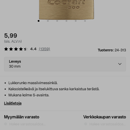
5,99
(sis. ALV:n)
4.4
(
1359
)
Tuotenro:
24-313
Select
Leveys
variant
30 mm
Lukkorunko massiivimessinkiä.
Kaksoistelkeävä ja itselukittuva sanka karkaistua terästä.
Mukana kolme S-avainta.
Lisätietoja
Myymälän varasto
Verkkokaupan varasto
Hakee varastosaldoa...
Hakee varastosaldoa...