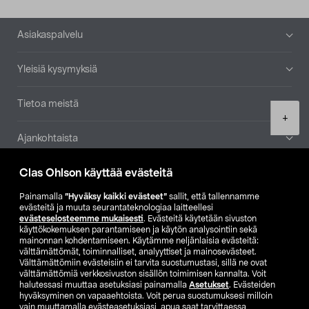
Alatunniste
Asiakaspalvelu
Yleisiä kysymyksiä
Tietoa meistä
Product
+
quantity
Ajankohtaista
Clas Ohlson käyttää evästeitä
Muut yrityksemme
Painamalla
”Hyväksy kaikki evästeet”
sallit, että tallennamme
Etsi myymälä
evästeitä ja muuta seurantateknologiaa laitteellesi
evästeselosteemme mukaisesti
. Evästeitä käytetään sivuston
käyttökokemuksen parantamiseen ja käytön analysointiin sekä
mainonnan kohdentamiseen. Käytämme neljänlaisia evästeitä:
SE
NO
FI
välttämättömät, toiminnalliset, analyyttiset ja mainosevästeet.
Välttämättömiin evästeisiin ei tarvita suostumustasi, sillä ne ovat
FI
SV
välttämättömiä verkkosivuston sisällön toimimisen kannalta. Voit
halutessasi muuttaa asetuksiasi painamalla
Asetukset
. Evästeiden
hyväksyminen on vapaaehtoista. Voit perua suostumuksesi milloin
vain muuttamalla evästeasetuksiasi, apua saat tarvittaessa