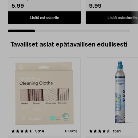
5,99
9,99
Lisää ostoskoriin
Lisää ostoskoriin
Tavalliset asiat epätavallisen edullisesti
4.5viidestä
arvostelut
4.5viidestä
arvostelu
3814
1561
(1,00/kpl)
tähdestä
t