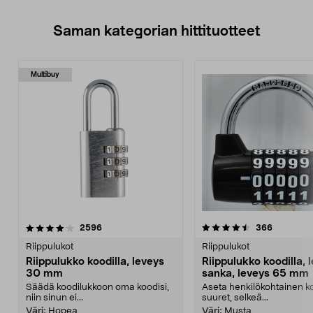
Saman kategorian hittituotteet
Multibuy
4.5 viidestä
arvostelut
4.0 viidestä
arvostelut
2596
366
tähdestä
t
Riippulukot
Riippulukot
Riippulukko koodilla, leveys
Riippulukko koodilla, 
30 mm
sanka, leveys 65 mm
Säädä koodilukkoon oma koodisi,
Aseta henkilökohtainen k
niin sinun ei...
suuret, selkeä...
Väri:
Hopea
Väri:
Musta