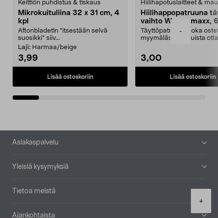
Keittiön puhdistus & tiskaus
Hiilihapotuslaitteet & mau
Mikrokuituliina 32 x 31 cm, 4
Hiilihappopatruuna tä
kpl
vaihto Wassermaxx, 6
Aftonbladetin "itsestään selvä
Täyttöpatruuna, joka ost
-
suosikki" siiv...
myymälästä – muista ott
patruuna mukaasi m...
Laji:
Harmaa/beige
3,99
3,00
Lisää ostoskoriin
Lisää ostoskoriin
Alatunniste
Asiakaspalvelu
Yleisiä kysymyksiä
Tietoa meistä
Product
+
quantity
Ajankohtaista