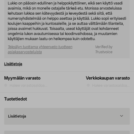
Lukko on pääosin edullinen ja helppokäyttöinen, eikä sen käyttö vaadi
avaimia, mikä on monelle ostajalle tärkeä etu. Monissa arvosteluissa
kehutaan lukkoa sen kätevyydestä ja keveydestä sekä siitä, että
numeroyhdistelmää on helppo asettaa ja käyttää. Lukko sopii erityisesti
koulujen kaappeihin ja kuntosaleille, ja se auttaa välttämään tilanteita,
joissa avaimet hukkuvat. Toisaalta, useat käyttäjät ovat kohdanneet
ongelmia lukon avautumisessa tai koodinvaihdossa, ja muutamien
käyttäjien mukaan laatu on heikompaa kuin odotettu.
Tekoälyn tuottama yhteenveto tuotteen
Verified by
asiakasarvosteluista
Trustvoice
Lisätietoja
Myymälän varasto
Verkkokaupan varasto
Hakee varastosaldoa...
Hakee varastosaldoa...
Tuotetiedot
Lisätietoja