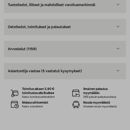
Tuotetiedot, liitteet ja mahdolliset varoitusmerkinnät
Ostotiedot, toimitukset ja palautukset
Arvostelut
(1159)
Asiantuntija vastaa
(5 vastatut kysymykset)
Toimitus alkaen 3,90 €
Ilmainen palautus
toimitustavalla Budbee
myymälään
Katso toimitusvaihtoehdot
365 päivän palautusoikeus
Maksuvaihtoehdot
Nouda myymälästä
Katso ostoehdot
Ilmainen nouto myymälästä