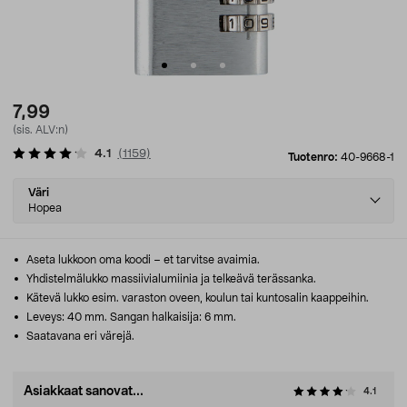
7,99
(sis. ALV:n)
4.1
(
1159
)
Tuotenro:
40-9668-1
Select
Väri
variant
Hopea
Aseta lukkoon oma koodi – et tarvitse avaimia.
Yhdistelmälukko massiivialumiinia ja telkeävä terässanka.
Kätevä lukko esim. varaston oveen, koulun tai kuntosalin kaappeihin.
Leveys: 40 mm. Sangan halkaisija: 6 mm.
Saatavana eri värejä.
Asiakkaat sanovat...
4.1