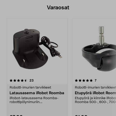
Varaosat
5.0viidestä
arvostelut
5.0viidestä
arvostelut
23
7
tähdestä
t
Robotti-imurien tarvikkeet
Robotti-imurien tarvikkee
Latausasema iRobot Roomba
Etupyörä iRobot Roo
iRobot-latausasema Roomba-
Etupyörä ja kiinnike iRobo
robottipölynimuriin.
Roomba 500-, 600-, 700
Sisänrakennettu virransyöttö ja v...
ja 900-sarjan robotti-...