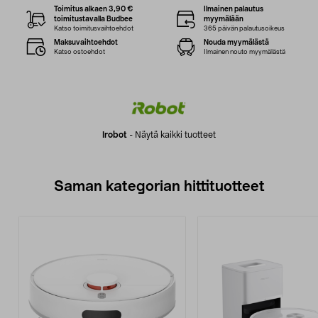
Toimitus alkaen 3,90 €
Ilmainen palautus
toimitustavalla Budbee
myymälään
Katso toimitusvaihtoehdot
365 päivän palautusoikeus
Maksuvaihtoehdot
Nouda myymälästä
Katso ostoehdot
Ilmainen nouto myymälästä
Irobot
-
Näytä kaikki tuotteet
Saman kategorian hittituotteet