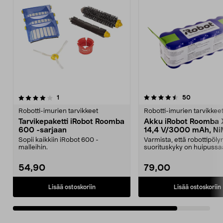
4.5viidestä
arvostelut
arvostelut
1
50
tähdestä
Robotti-imurien tarvikkeet
Robotti-imurien tarvikkee
Tarvikepaketti iRobot Roomba
Akku iRobot Roomba X
600 -sarjaan
14,4 V/3000 mAh, N
Sopii kaikkiin iRobot 600 -
Varmista, että robottipöly
malleihin.
suorituskyky on huipussa
akku, jolla on er...
54,90
79,00
Lisää ostoskoriin
Lisää ostoskoriin