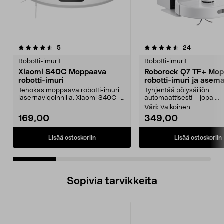
4.5 viidestä
arvostelut
5.0 viidestä
arvostelut
5
24
tähdestä
t
Robotti-imurit
Robotti-imurit
Xiaomi S40C Moppaava
Roborock Q7 TF+ Mo
robotti-imuri
robotti-imuri ja asem
Tehokas moppaava robotti-imuri
Tyhjentää pölysäiliön
lasernavigoinnilla. Xiaomi S40C -
automaattisesti – jopa ...
robotti-imuri – ...
Väri:
Valkoinen
169,00
349,00
Lisää ostoskoriin
Lisää ostoskoriin
Sopivia tarvikkeita