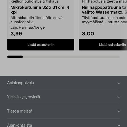
Keittiön puhdistus & tiskaus
Hiilihapotuslaitteet & mau
Mikrokuituliina 32 x 31 cm, 4
Hiilihappopatruuna tä
kpl
vaihto Wassermaxx, 6
Aftonbladetin "itsestään selvä
Täyttöpatruuna, joka ost
suosikki" siiv...
myymälästä – muista ott
patruuna mukaasi m...
Laji:
Harmaa/beige
3,99
3,00
Lisää ostoskoriin
Lisää ostoskoriin
Alatunniste
Asiakaspalvelu
Yleisiä kysymyksiä
Tietoa meistä
Ajankohtaista