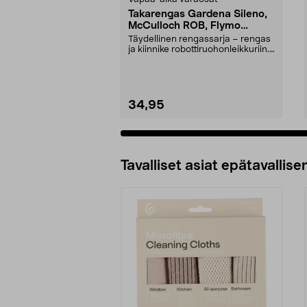
Takarengas Gardena Sileno,
McCulloch ROB, Flymo
Easilife
Täydellinen rengassarja – rengas
ja kiinnike robottiruohonleikkuriin.
Takapyörä ...
34,95
Tavalliset asiat epätavallisen