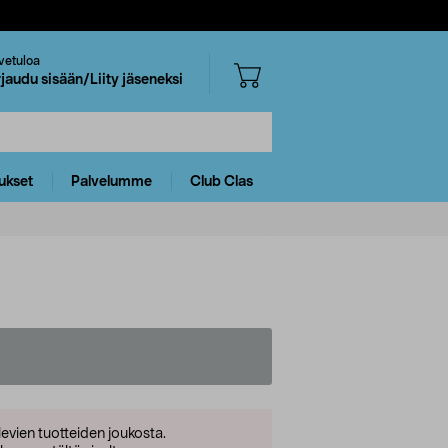
vetuloa
rjaudu sisään/Liity jäseneksi
ukset
Palvelumme
Club Clas
levien tuotteiden joukosta.