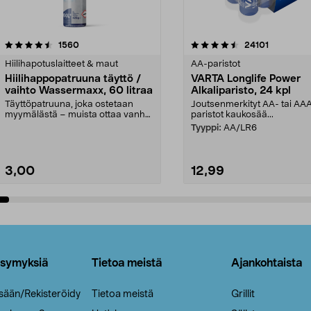
4.5viidestä
arvostelut
4.5viidestä
arvostelut
1560
24101
tähdestä
Hiilihapotuslaitteet & maut
AA-paristot
Hiilihappopatruuna täyttö /
VARTA Longlife Power
vaihto Wassermaxx, 60 litraa
Alkaliparisto, 24 kpl
Täyttöpatruuna, joka ostetaan
Joutsenmerkityt AA- tai AA
myymälästä – muista ottaa vanha
paristot kaukosää...
patruuna mukaasi m...
Tyyppi:
AA/LR6
3,00
12,99
Lisää ostoskoriin
Lisää ostoskoriin
ysymyksiä
Tietoa meistä
Ajankohtaista
isään/Rekisteröidy
Tietoa meistä
Grillit