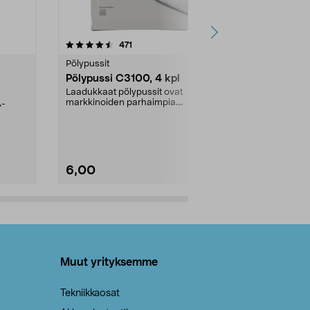
4.5viidestä
arvostelut
4.5
471
6
tähdestä
tähdestä
Pölypussit
Kierrätys & ro
Pölypussi C3100, 4 kpl
Roskapussi,
kahvat, 30 l
Laadukkaat pölypussit ovat
markkinoiden parhaimpia.
A-
Testivoittaja 
Kestävä, jopa 50 % suurempi ...
roskapussi u
Roskapussi, jo
6,00
2,00
Lisää ostoskoriin
Lisää
Muut yrityksemme
Tekniikkaosat