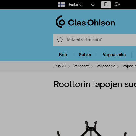
Select
FI
SV
Finland
market
Koti
Sähkö
Vapaa-aika
Etusivu
Varaosat
Varaosat 2
Vapaa-a
Roottorin lapojen suo