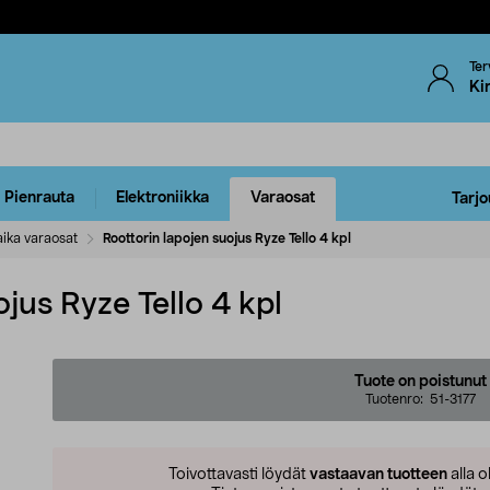
Ter
Ki
Pienrauta
Elektroniikka
Varaosat
Tarjo
ika varaosat
Roottorin lapojen suojus Ryze Tello 4 kpl
jus Ryze Tello 4 kpl
Tuote on poistunut
Tuotenro:
51-3177
Toivottavasti löydät
vastaavan tuotteen
alla o