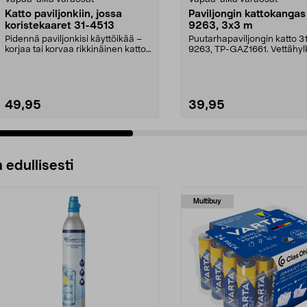
Katto paviljonkiin, jossa
Paviljongin kattokangas
koristekaaret 31-4513
9263, 3x3 m
Pidennä paviljonkisi käyttöikää –
Puutarhapaviljongin katto 3
korjaa tai korvaa rikkinäinen katto.
9263, TP-GAZ1661. Vettähyl
Puutarhap...
polyesteriä. Huom! ...
49,95
39,95
 edullisesti
Multibuy