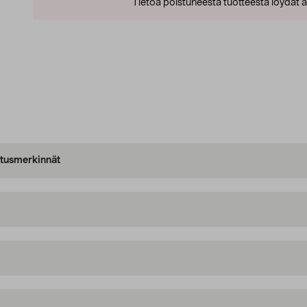
Tietoa poistuneesta tuotteesta löydät al
oitusmerkinnät