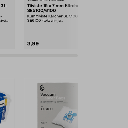
 31-
Tiiviste 15 x 7 mm Kärcher
Rengas ja s
SE5100/6100
sähköpotkul
1-
Kumitiiviste Kärcher SE 5100- ja
Onko rengas k
kivä
SE6100 -tekstiili- ja
puhjennut?. P
mattopesureihin.
sekä rengas et
3,99
17,90