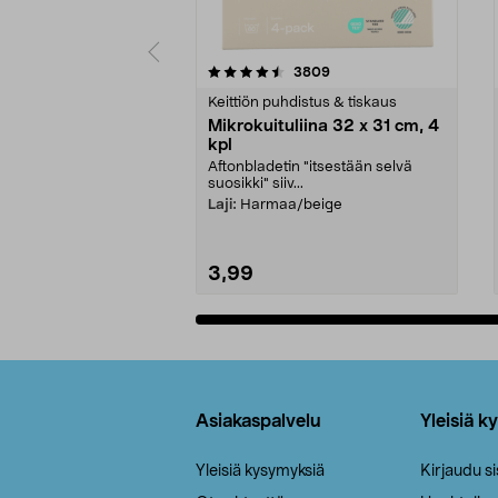
5viidestä
4.5viidestä
arvostelut
3809
tähdestä
tähdestä
Keittiön puhdistus & tiskaus
Mikrokuituliina 32 x 31 cm, 4
kpl
Aftonbladetin "itsestään selvä
suosikki" siiv...
Laji:
Harmaa/beige
3,99
Lisää ostoskoriin
Alatunniste
Asiakaspalvelu
Yleisiä k
Yleisiä kysymyksiä
Kirjaudu s