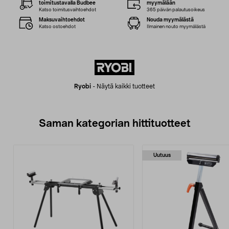
toimitustavalla Budbee
myymälään
Katso toimitusvaihtoehdot
365 päivän palautusoikeus
Maksuvaihtoehdot
Nouda myymälästä
Katso ostoehdot
Ilmainen nouto myymälästä
Ryobi
-
Näytä kaikki tuotteet
Saman kategorian hittituotteet
Uutuus