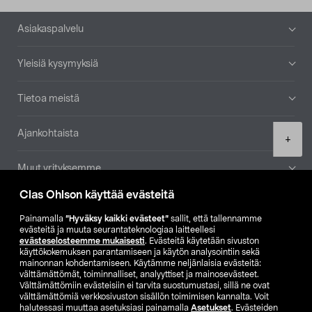
Alatunniste
Asiakaspalvelu
Yleisiä kysymyksiä
Tietoa meistä
Ajankohtaista
Product
+
quantity
Muut yrityksemme
Clas Ohlson käyttää evästeitä
Etsi myymälä
Painamalla
”Hyväksy kaikki evästeet”
sallit, että tallennamme
evästeitä ja muuta seurantateknologiaa laitteellesi
SE
NO
FI
evästeselosteemme mukaisesti
. Evästeitä käytetään sivuston
käyttökokemuksen parantamiseen ja käytön analysointiin sekä
FI
SV
mainonnan kohdentamiseen. Käytämme neljänlaisia evästeitä:
välttämättömät, toiminnalliset, analyyttiset ja mainosevästeet.
Välttämättömiin evästeisiin ei tarvita suostumustasi, sillä ne ovat
välttämättömiä verkkosivuston sisällön toimimisen kannalta. Voit
halutessasi muuttaa asetuksiasi painamalla
Asetukset
. Evästeiden