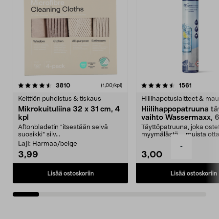
4.5viidestä
arvostelut
4.5viidestä
arvostelu
3810
1561
(1,00/kpl)
tähdestä
t
Keittiön puhdistus & tiskaus
Hiilihapotuslaitteet & mau
Mikrokuituliina 32 x 31 cm, 4
Hiilihappopatruuna tä
kpl
vaihto Wassermaxx, 6
Aftonbladetin "itsestään selvä
Täyttöpatruuna, joka ost
suosikki" siiv...
myymälästä – muista ott
patruuna mukaasi m...
Laji:
Harmaa/beige
-
3,99
3,00
Lisää ostoskoriin
Lisää ostoskoriin