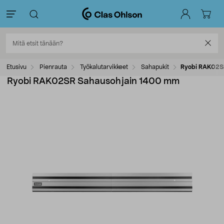
Etusivu
Pienrauta
Työkalutarvikkeet
Sahapukit
Ryobi RAK02S
Ryobi RAK02SR Sahausohjain 1400 mm