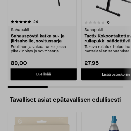
arvostelut
4.5 viidestä
24
arvostelut
0
0.0 viidestä
t
tähdestä
Sahapukit
Sahapukit
Sahauspöytä katkaisu- ja
Tactix Kokoontaitetta
jiirisahoille, sovitussarja
rullapukki säädettävä
korkeudella
Edullinen ja vakaa runko, jossa
Tukeva rullatuki helpottaa
pikakiinnitys ja sovitinsarja.
materiaalien sahaamista. 
Kokoontaitettava ...
rullаpukki sä...
89,00
27,95
Lue lisää
Lisää ostoskoriin
Tavalliset asiat epätavallisen edullisesti