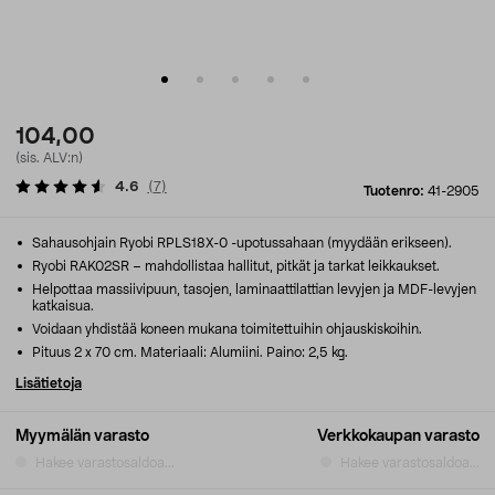
104,00
(sis. ALV:n)
4.6
(
7
)
Tuotenro:
41-2905
Sahausohjain Ryobi RPLS18X-0 -upotussahaan (myydään erikseen).
Ryobi RAK02SR – mahdollistaa hallitut, pitkät ja tarkat leikkaukset.
Helpottaa massiivipuun, tasojen, laminaattilattian levyjen ja MDF-levyjen
katkaisua.
Voidaan yhdistää koneen mukana toimitettuihin ohjauskiskoihin.
Pituus 2 x 70 cm. Materiaali: Alumiini. Paino: 2,5 kg.
Lisätietoja
Myymälän varasto
Verkkokaupan varasto
Hakee varastosaldoa...
Hakee varastosaldoa...