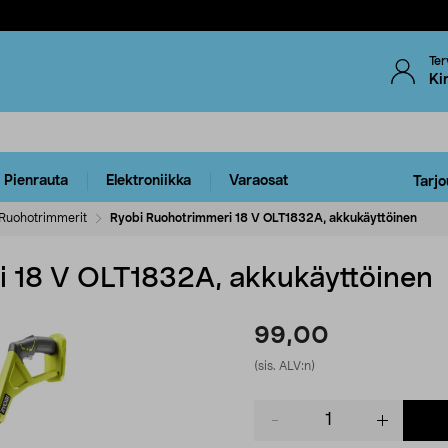
Ter
Ki
Pienrauta
Elektroniikka
Varaosat
Tarjo
Ruohotrimmerit
Ryobi Ruohotrimmeri 18 V OLT1832A, akkukäyttöinen
i 18 V OLT1832A, akkukäyttöinen
99,00
(sis. ALV:n)
Product
quantity