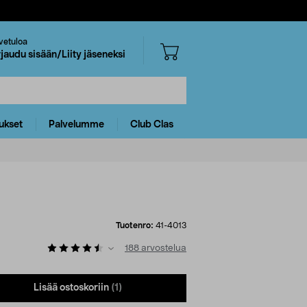
vetuloa
rjaudu sisään/Liity jäseneksi
ukset
Palvelumme
Club Clas
Tuotenro:
41-4013
188
arvostelua
Lisää ostoskoriin
(1)