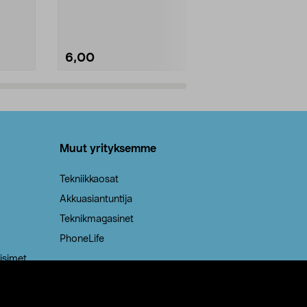
Kestävä, jopa 50 % suurempi ...
roskapussi u
Roskapussi, jo
6,00
2,00
Lisää ostoskoriin
Lisää
Muut yrityksemme
Tekniikkaosat
Akkuasiantuntija
Teknikmagasinet
PhoneLife
isimet