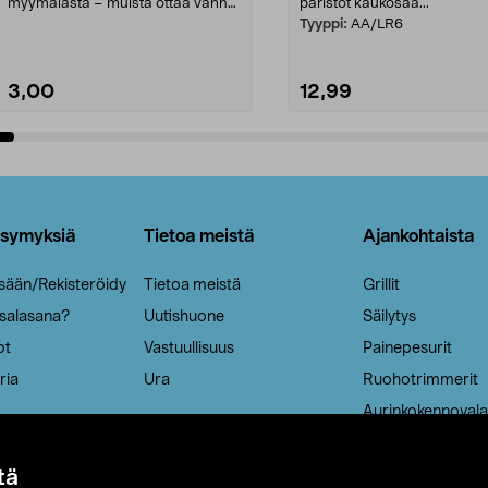
myymälästä – muista ottaa vanha
paristot kaukosää...
patruuna mukaasi m...
Tyyppi:
AA/LR6
3,00
12,99
Lisää ostoskoriin
Lisää ostoskoriin
ysymyksiä
Tietoa meistä
Ajankohtaista
isään/Rekisteröidy
Tietoa meistä
Grillit
 salasana?
Uutishuone
Säilytys
ot
Vastuullisuus
Painepesurit
ria
Ura
Ruohotrimmerit
Aurinkokennovala
tä