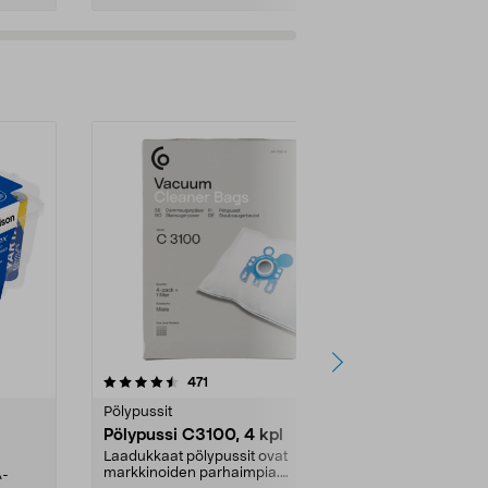
4.5viidestä
arvostelut
4.5
471
6
tähdestä
tähdestä
Pölypussit
Kierrätys & ro
Pölypussi C3100, 4 kpl
Roskapussi,
kahvat, 30 l
Laadukkaat pölypussit ovat
markkinoiden parhaimpia.
A-
Testivoittaja 