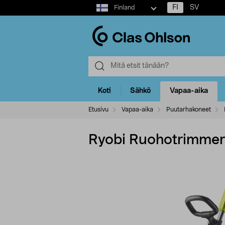
Select
FI
SV
Finland
market
Koti
Sähkö
Vapaa-aika
Etusivu
Vapaa-aika
Puutarhakoneet
Ryobi Ruohotrimmer