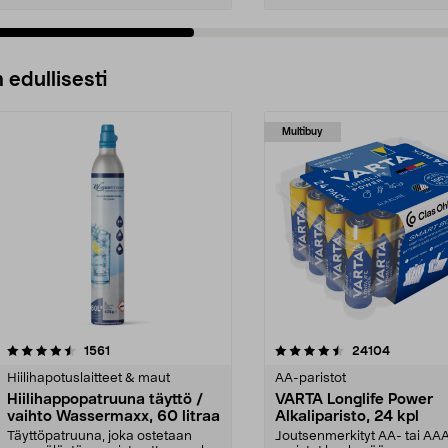
 edullisesti
Multibuy
4.5viidestä
arvostelut
4.5viidestä
arvostelut
1561
24104
tähdestä
Hiilihapotuslaitteet & maut
AA-paristot
Hiilihappopatruuna täyttö /
VARTA Longlife Power
vaihto Wassermaxx, 60 litraa
Alkaliparisto, 24 kpl
Täyttöpatruuna, joka ostetaan
Joutsenmerkityt AA- tai AA