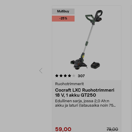
Multibuy
-25%
0 viidestä
4.5 viidestä
arvostelut
307
tähdestä
tähdestä
Ruohotrimmerit
Cocraft LXC Ruohotrimmeri
18 V, 1 akku GT250
Edullinen sarja, jossa 2,0 Ah:n
akku ja laturi (latausaika noin 75
minuutissa). ...
59,00
79,00