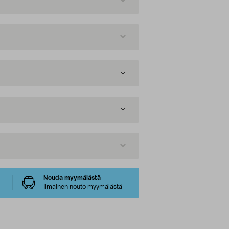
Nouda myymälästä
Ilmainen nouto myymälästä