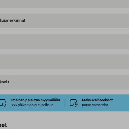
oitusmerkinnät
kset)
Ilmainen palautus myymälään
Maksuvaihtoehdot
365 päivän palautusoikeus
Katso ostoehdot
eet