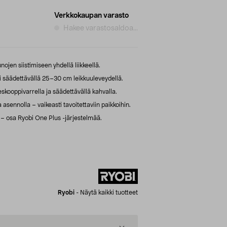
Verkkokaupan varasto
Hakee varastosaldoa...
jen siistimiseen yhdellä liikkeellä.
säädettävällä 25–30 cm leikkuuleveydellä.
skooppivarrella ja säädettävällä kahvalla.
sennolla – vaikeasti tavoitettaviin paikkoihin.
 – osa Ryobi One Plus -järjestelmää.
Ryobi
-
Näytä kaikki tuotteet