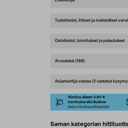
Lisätietoja
Tuotetiedot, liitteet ja mahdolliset var
Ostotiedot, toimitukset ja palautukset
Arvostelut
(188)
Asiantuntija vastaa
(3 vastatut kysymy
Toimitus alkaen 3,90 €
toimitustavalla Budbee
Katso toimitusvaihtoehdot
Saman kategorian hittituott