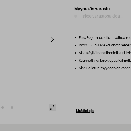
Myymälän varasto
Hakee varastosaldoa...
EasyEdge-muotoilu – vaihda reuno
Ryobi OLT1832A -ruohotrimmeri 
Akkukäyttöinen siimaleikkuri tele
Käännettävä leikkuupää kolmella a
Akku ja laturi myydään erikseen
Lisätietoja