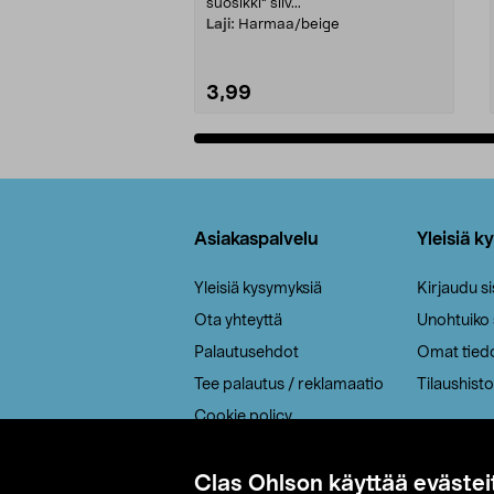
suosikki" siiv...
Laji:
Harmaa/beige
3,99
Lisää ostoskoriin
Alatunniste
Asiakaspalvelu
Yleisiä k
Yleisiä kysymyksiä
Kirjaudu s
Ota yhteyttä
Unohtuiko
Palautusehdot
Omat tied
Tee palautus / reklamaatio
Tilaushisto
Cookie policy
Toimitustavat
Saavutettavuus
Clas Ohlson käyttää evästei