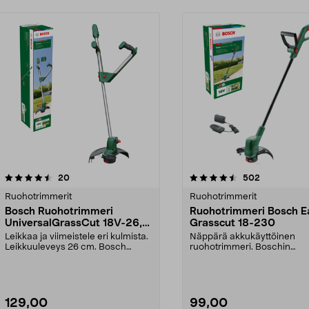
4.5 viidestä
arvostelut
4.5 viidestä
arvostelut
20
502
tähdestä
Ruohotrimmerit
Ruohotrimmerit
Bosch Ruohotrimmeri
Ruohotrimmeri Bosch E
UniversalGrassCut 18V-26,
Grasscut 18-230
akkukäyttöinen
Leikkaa ja viimeistele eri kulmista.
Näppärä akkukäyttöinen
Leikkuuleveys 26 cm. Bosch
ruohotrimmeri. Boschin
UniversalGrassCu...
akkukäyttöinen ruohotrimme
sää...
129,00
99,00