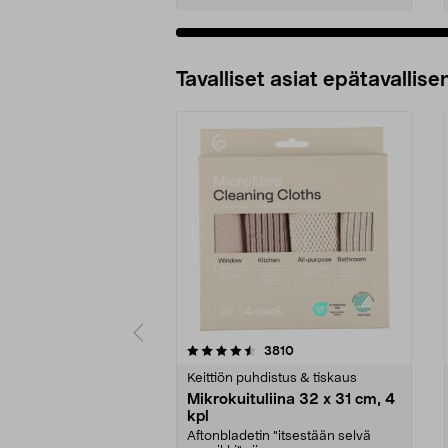
Tavalliset asiat epätavallisen
5viidestä
4.5viidestä
arvostelut
3810
tähdestä
tähdestä
Keittiön puhdistus & tiskaus
Mikrokuituliina 32 x 31 cm, 4
kpl
Aftonbladetin "itsestään selvä