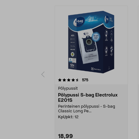
5 viidestä
4.5 viidestä
arvostelut
575
tähdestä
tähdestä
Pölypussit
Pölypussi S-bag Electrolux
E201S
Perinteinen pölypussi - S-bag
Classic Long Pe...
Kpl/pkt:
12
18,99