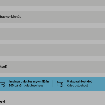
oitusmerkinnät
kset)
Ilmainen palautus myymälään
Maksuvaihtoehdot
365 päivän palautusoikeus
Katso ostoehdot
eet