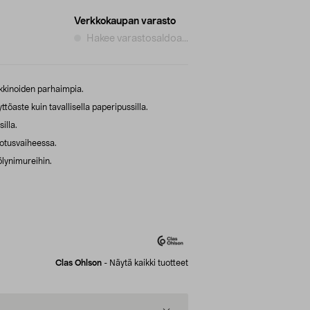
Verkkokaupan varasto
Hakee varastosaldoa...
kkinoiden parhaimpia.
öaste kuin tavallisella paperipussilla.
illa.
rotusvaiheessa.
ölynimureihin.
Clas Ohlson
-
Näytä kaikki tuotteet