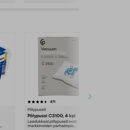
4.5viidestä
arvostelut
4.5
471
6
tähdestä
tähdestä
Pölypussit
Kierrätys & ro
Pölypussi C3100, 4 kpl
Roskapussi,
kahvat, 30 l
Laadukkaat pölypussit ovat
markkinoiden parhaimpia.
A-
Testivoittaja 