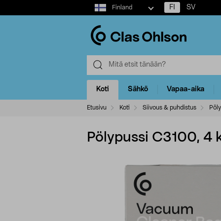
Select
FI
SV
Finland
market
Koti
Sähkö
Vapaa-aika
Etusivu
Koti
Siivous & puhdistus
Pöly
Pölypussi C3100, 4 