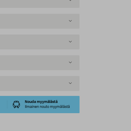
Nouda myymälästä
Ilmainen nouto myymälästä