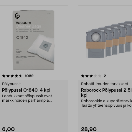
3.0 viidestä
arvostelut
4.5 viidestä
arvostelut
1089
2
tähdestä
Pölypussit
Robotti-imurien tarvikkeet
Pölypussi C1840, 4 kpl
Roborock Pölypussi 2,5l
kpl
Laadukkaat pölypussit ovat
markkinoiden parhaimpia.
Roborockin alkuperäistarvik
Kestävä, jopa 50 % suurempi ...
Taattu yhteensopivuus ja ko
laatu. 2,5 litran ...
6,00
28,90