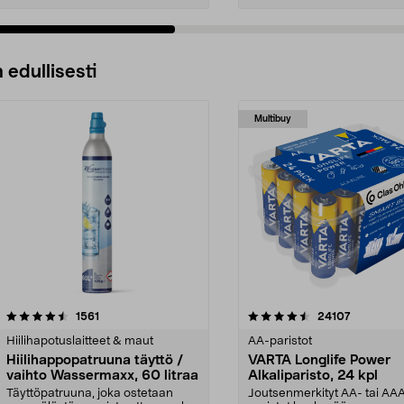
 edullisesti
Multibuy
4.5viidestä
arvostelut
4.5viidestä
arvostelut
1561
24107
tähdestä
Hiilihapotuslaitteet & maut
AA-paristot
Hiilihappopatruuna täyttö /
VARTA Longlife Power
vaihto Wassermaxx, 60 litraa
Alkaliparisto, 24 kpl
Täyttöpatruuna, joka ostetaan
Joutsenmerkityt AA- tai AA