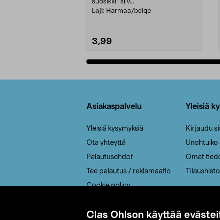
suosikki" siiv...
Laji:
Harmaa/beige
3,99
Lisää ostoskoriin
Alatunniste
Asiakaspalvelu
Yleisiä k
Yleisiä kysymyksiä
Kirjaudu s
Ota yhteyttä
Unohtuiko
Palautusehdot
Omat tied
Tee palautus / reklamaatio
Tilaushisto
Cookie policy
Toimitustavat
Clas Ohlson käyttää evästei
Saavutettavuus