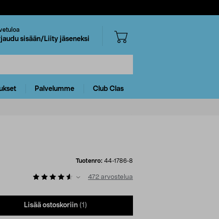
vetuloa
rjaudu sisään/Liity jäseneksi
ukset
Palvelumme
Club Clas
Tuotenro:
44-1786-8
472
arvostelua
Lisää ostoskoriin
(1)