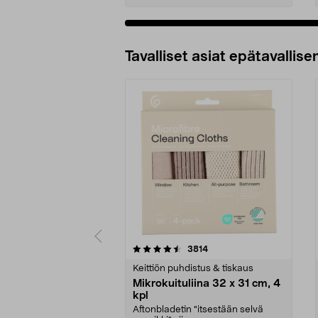
Tavalliset asiat epätavallisen
5viidestä
4.5viidestä
arvostelut
3814
tähdestä
tähdestä
Keittiön puhdistus & tiskaus
Mikrokuituliina 32 x 31 cm, 4
kpl
Aftonbladetin "itsestään selvä