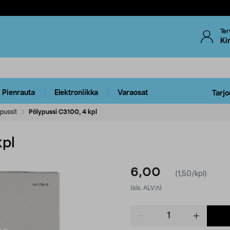
Ter
Ki
Pienrauta
Elektroniikka
Varaosat
Tarjo
pussit
Pölypussi C3100, 4 kpl
kpl
6,00
(1,50/kpl)
(sis. ALV:n)
Product
quantity