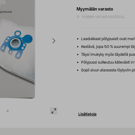
Myymälän varasto
Hakee varastosaldoa...
Laadukkaat pölypussit ovat mar
Kestävä, jopa 50 % suurempi täytt
Täysi imukyky myös täydellä puss
Pölypussi sulkeutuu kätevästi ir
Sopii sivun alaosasta löytyviin p
Lisätietoja