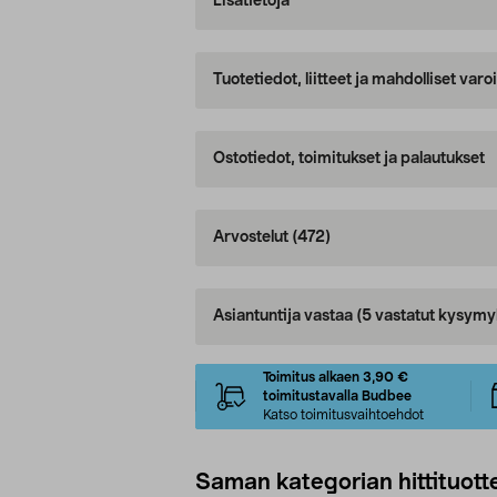
Lisätietoja
Tuotetiedot, liitteet ja mahdolliset var
Ostotiedot, toimitukset ja palautukset
Arvostelut
(472)
Asiantuntija vastaa
(5 vastatut kysymy
Toimitus alkaen 3,90 €
toimitustavalla Budbee
Katso toimitusvaihtoehdot
Saman kategorian hittituott