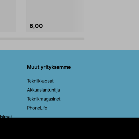
Kestävä, jopa 50 % suurempi ...
roskapussi u
Roskapussi, jo
6,00
2,00
Lisää ostoskoriin
Lisää
Muut yrityksemme
Tekniikkaosat
Akkuasiantuntija
Teknikmagasinet
PhoneLife
isimet