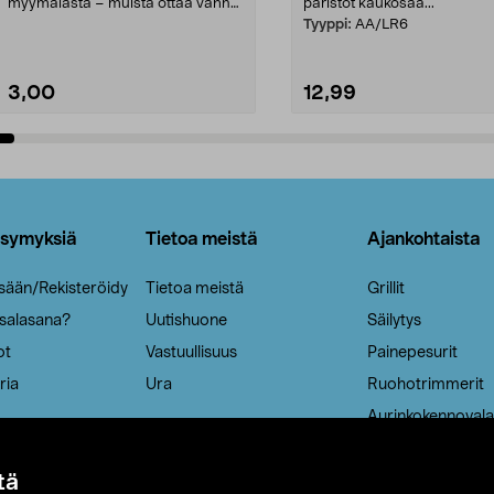
myymälästä – muista ottaa vanha
paristot kaukosää...
patruuna mukaasi m...
Tyyppi:
AA/LR6
3,00
12,99
Lisää ostoskoriin
Lisää ostoskoriin
ysymyksiä
Tietoa meistä
Ajankohtaista
isään/Rekisteröidy
Tietoa meistä
Grillit
 salasana?
Uutishuone
Säilytys
ot
Vastuullisuus
Painepesurit
ria
Ura
Ruohotrimmerit
Aurinkokennovala
tä