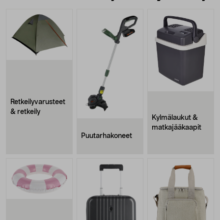
Retkeilyvarusteet
& retkeily
Kylmälaukut &
matkajääkaapit
Puutarhakoneet