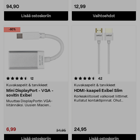
94,90
12,99
Lisää ostoskoriin
Vaihtoehdot
-80%
4.5 viidestä tähdestä
arvostelut
arvostelut
12
42
Kuvakaapelit & tarvikkeet
Kuvakaapelit & tarvikkeet
Mini DisplayPort - VGA -
HDMI-kaapeli Exibel Slim
sovitin Exibel
Korkeakiiltoiset valkoiset liittimet.
Kullatut kontaktipinnat. Ohut
Muuttaa DisplayPortin VGA-
kaapeli. Tuk....
liitännäksi. Uusien Macien
liittämiseksi ylimääräisiin....
6,99
24,95
34,95
Lisää ostoskoriin
Lisää ostoskoriin