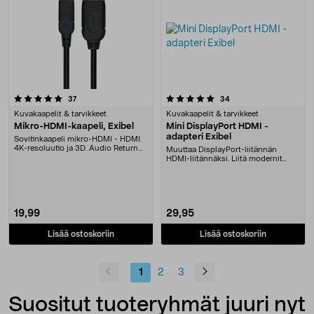
5.0 viidestä tähdestä
arvostelut
arvostelut
37
34
Kuvakaapelit & tarvikkeet
Kuvakaapelit & tarvikkeet
Mikro-HDMI-kaapeli, Exibel
Mini DisplayPort HDMI -
adapteri Exibel
Sovitinkaapeli mikro-HDMI - HDMI.
4K-resoluutio ja 3D. Audio Return
Muuttaa DisplayPort-liitännän
Channel (ARC....
HDMI-liitännäksi. Liitä modernit
Mac-tietokoneet u....
19,99
29,95
Lisää ostoskoriin
Lisää ostoskoriin
1
2
3
Suositut tuoteryhmät juuri nyt