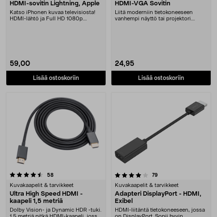
HDMI-sovitin Lightning, Apple
HDMI-VGA Sovitin
Katso iPhonen kuvaa televisiosta!
Liitä moderniin tietokoneeseen
HDMI-lähtö ja Full HD 1080p.
vanhempi näyttö tai projektori.
Lisäliitäntä tela....
Sovitin HDMI-VGA ....
59,00
24,95
Lisää ostoskoriin
Lisää ostoskoriin
4.0 viidestä tähdestä
arvostelut
arvostelut
58
79
Kuvakaapelit & tarvikkeet
Kuvakaapelit & tarvikkeet
Ultra High Speed HDMI -
Adapteri DisplayPort - HDMI,
kaapeli 1,5 metriä
Exibel
Dolby Vision- ja Dynamic HDR -tuki.
HDMI-liitäntä tietokoneeseen, jossa
1,5 metriä pitkä HDMI-kaapeli, jossa
on DisplayPort. Sopii hyvin