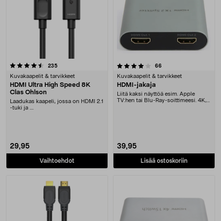
4.0 viidestä tähdestä
arvostelut
arvostelut
235
66
Kuvakaapelit & tarvikkeet
Kuvakaapelit & tarvikkeet
HDMI Ultra High Speed 8K
HDMI-jakaja
Clas Ohlson
Liitä kaksi näyttöä esim. Apple
TV:hen tai Blu-Ray-soittimeesi. 4K,
Laadukas kaapeli, jossa on HDMI 2.1
HDR ja 3D-tu....
-tuki ja ....
29,95
39,95
Vaihtoehdot
Lisää ostoskoriin