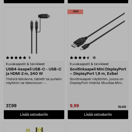
-50%
4.5 viidestä tähdestä
arvostelut
arvostelut
5
15
Kuvakaapelit & tarvikkeet
Kuvakaapelit & tarvikkeet
USB4-kaapeli USB-C - USB-C
Sovitinkaapeli Mini DisplayPort
ja HDMI 2 m, 240 W
– DisplayPort 1,8 m, Exibel
Yhdistä tietokone, tabletti tai puhelin
Sovitinkaapeli näyttöihin, joissa on
näyttöön tai televisioon –
DisplayPort-liitäntä. Muuttaa Mini
4K@60Hz. USB4....
DisplayP....
37,99
9,99
19,99
Lisää ostoskoriin
Lisää ostoskoriin