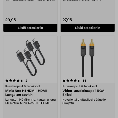
kullatu....
uudempien televi....
29,95
27,95
Lisää ostoskoriin
Lisää ostoskoriin
4.5 viidestä tähdestä
arvostelut
arvostelut
2
86
Kuvakaapelit & tarvikkeet
Kuvakaapelit & tarvikkeet
Minix Neo H1 HDMI–HDMI
Video-/audiokaapeli RCA
Langaton sovitin
Exibel
Langaton HDMI-siirto, kantama jopa
Kuvalle tai digitaaliselle äänelle.
50 metriä. Minix Neo H1 – HDMI–
Suojattu ....
HDMI-siirto il....