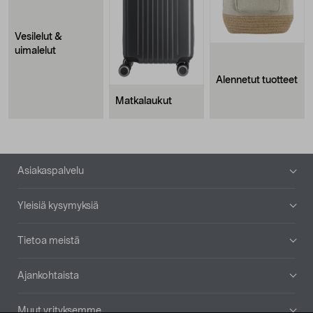
Vesilelut &
uimalelut
Alennetut tuotteet
Matkalaukut
Alatunniste
Asiakaspalvelu
Yleisiä kysymyksiä
Tietoa meistä
Ajankohtaista
Muut yrityksemme