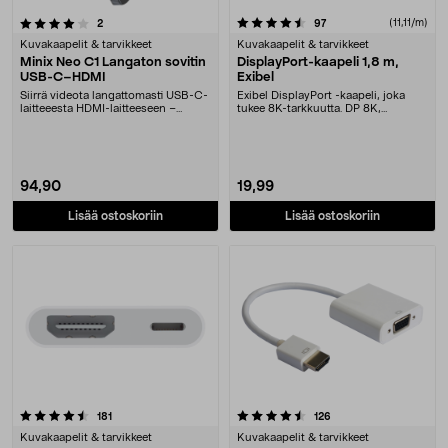
4.5 viidestä tähdestä
arvostelut
arvostelut
(11,11/m)
2
97
Kuvakaapelit & tarvikkeet
Kuvakaapelit & tarvikkeet
Minix Neo C1 Langaton sovitin
DisplayPort-kaapeli 1,8 m,
USB-C–HDMI
Exibel
Siirrä videota langattomasti USB-C-
Exibel DisplayPort -kaapeli, joka
laitteeesta HDMI-laitteeseen –
tukee 8K-tarkkuutta. DP 8K,
kantama jopa 5....
tarkkuus jopa 7680....
94,90
19,99
Lisää ostoskoriin
Lisää ostoskoriin
4.5 viidestä tähdestä
arvostelut
arvostelut
181
126
Kuvakaapelit & tarvikkeet
Kuvakaapelit & tarvikkeet