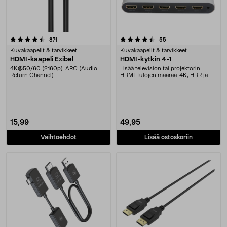
4.5 viidestä tähdestä
arvostelut
arvostelut
871
55
Kuvakaapelit & tarvikkeet
Kuvakaapelit & tarvikkeet
HDMI-kaapeli Exibel
HDMI-kytkin 4-1
4K@50/60 (2160p). ARC (Audio
Lisää television tai projektorin
Return Channel).....
HDMI-tulojen määrää. 4K, HDR ja
3D-tuki. 4 tulo....
15,99
49,95
Vaihtoehdot
Lisää ostoskoriin