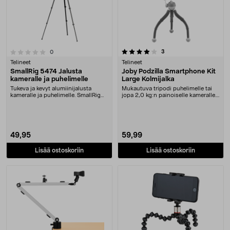
4.0 viidestä tähdestä
arvostelut
3
arvostelut
0
Telineet
Telineet
SmallRig 5474 Jalusta
Joby Podzilla Smartphone Kit
kameralle ja puhelimelle
Large Kolmijalka
Tukeva ja kevyt alumiinijalusta
Mukautuva tripodi puhelimelle tai
kameralle ja puhelimelle. SmallRig
jopa 2,0 kg:n painoiselle kameralle.
5474 -kameraj....
Joby Podz....
49,95
59,99
Lisää ostoskoriin
Lisää ostoskoriin