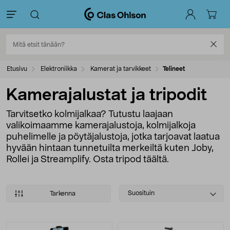
Etusivu
Elektroniikka
Kamerat ja tarvikkeet
Telineet
Kamerajalustat ja tripodit
Tarvitsetko kolmijalkaa? Tutustu laajaan
valikoimaamme kamerajalustoja, kolmijalkoja
puhelimelle ja pöytäjalustoja, jotka tarjoavat laatua
hyvään hintaan tunnetuilta merkeiltä kuten Joby,
Rollei ja Streamplify. Osta tripod täältä.
Select
Suosituin
Tarkenna
sorting
Tuotteet