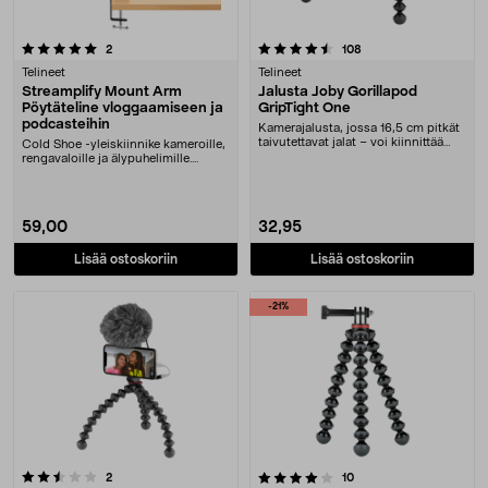
4.5 viidestä tähdestä
arvostelut
arvostelut
2
108
Telineet
Telineet
Streamplify Mount Arm
Jalusta Joby Gorillapod
Pöytäteline vloggaamiseen ja
GripTight One
podcasteihin
Kamerajalusta, jossa 16,5 cm pitkät
taivutettavat jalat – voi kiinnittää
Cold Shoe -yleiskiinnike kameroille,
puun, l....
rengavaloille ja älypuhelimille.
Streamplif....
59,00
32,95
Lisää ostoskoriin
Lisää ostoskoriin
-21%
4.0 viidestä tähdestä
arvostelut
arvostelut
2
10