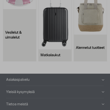
Vesilelut &
uimalelut
Alennetut tuotteet
Matkalaukut
Alatunniste
Asiakaspalvelu
Yleisiä kysymyksiä
Tietoa meistä