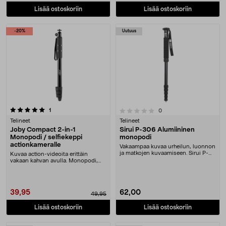
Lisää ostoskoriin
Lisää ostoskoriin
-20%
Uutuus
arvostelut
0.0 viidestä tähdestä
1
arvostelut
0
Telineet
Telineet
Joby Compact 2-in-1
Sirui P-306 Alumiininen
Monopodi / selfiekeppi
monopodi
actionkameralle
Vakaampaa kuvaa urheilun, luonnon
ja matkojen kuvaamiseen. Sirui P-
Kuvaa action-videoita erittäin
306 -monopodi....
vakaan kahvan avulla. Monopodi,
jossa kiinnikkeet....
39,95
62,00
49,95
Lisää ostoskoriin
Lisää ostoskoriin