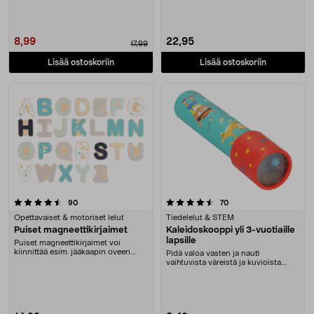
8,99
22,95
17,99
Lisää ostoskoriin
Lisää ostoskoriin
4.5 viidestä tähdestä
arvostelut
arvostelut
90
70
Opettavaiset & motoriset lelut
Tiedelelut & STEM
Puiset magneettikirjaimet
Kaleidoskooppi yli 3-vuotiaille
lapsille
Puiset magneettikirjaimet voi
kiinnittää esim. jääkaapin oveen.
Pidä valoa vasten ja nauti
Kirjoita lyhyitä....
vaihtuvista väreistä ja kuvioista.
Kaleidoskooppi lap....