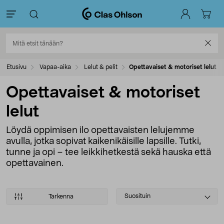
Etusivu
Vapaa-aika
Lelut & pelit
Opettavaiset & motoriset lelut
Opettavaiset & motoriset
lelut
Löydä oppimisen ilo opettavaisten lelujemme
avulla, jotka sopivat kaikenikäisille lapsille. Tutki,
tunne ja opi – tee leikkihetkestä sekä hauska että
opettavainen.
Select
Suosituin
Tarkenna
sorting