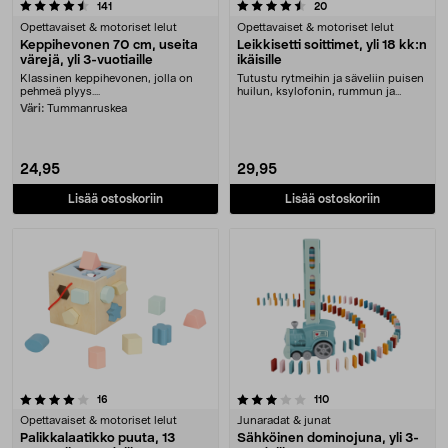
4.5 viidestä tähdestä
arvostelut
arvostelut
141
20
Opettavaiset & motoriset lelut
Opettavaiset & motoriset lelut
Keppihevonen 70 cm, useita
Leikkisetti soittimet, yli 18 kk:n
värejä, yli 3-vuotiaille
ikäisille
Klassinen keppihevonen, jolla on
Tutustu rytmeihin ja säveliin puisen
pehmeä plyys....
huilun, ksylofonin, rummun ja
marakassin av....
Väri:
Tummanruskea
24,95
29,95
Lisää ostoskoriin
Lisää ostoskoriin
3.5 viidestä tähdestä
arvostelut
arvostelut
16
110
Opettavaiset & motoriset lelut
Junaradat & junat
Palikkalaatikko puuta, 13
Sähköinen dominojuna, yli 3-