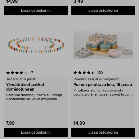
14,99
3,49
Lisää ostoskoriin
Lisää ostoskoriin
4.5 viidestä tähdestä
arvostelut
arvostelut
17
120
Junaradat & junat
Rakennussarjat & magneetit
Ylimääräiset palikat
Puinen pinottava lelu, 16 palaa
dominojunaan
Pinottava lelu, jonka paksuista
paloista pienet lapset saavat hyvän
Rakenna dominojunasta suurempi
otteen. 16 e....
useammilla palikoilla (myydään
erikseen). 60 x do....
7,99
14,99
Lisää ostoskoriin
Lisää ostoskoriin