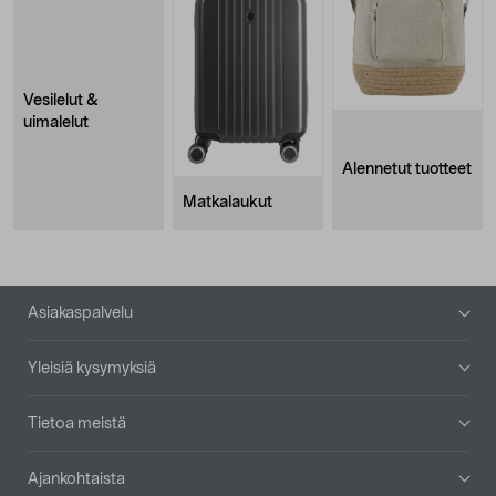
Vesilelut &
uimalelut
Alennetut tuotteet
Matkalaukut
Alatunniste
Asiakaspalvelu
Yleisiä kysymyksiä
Tietoa meistä
Ajankohtaista