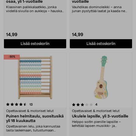
osaa, yli 1-vuotiaille
vuotiaille
Klassinen palikkalaatikko, jonka
Vauhdikas dominoleikki – anna
viidellä sivulla on aukkoja – hauska
junan pystyttää laatat ja kaada ne
palikoiden....
sitten kumoon. ....
14,99
14,99
Lisää ostoskoriin
Lisää ostoskoriin
-50%
3.0 viidestä tähdestä
arvostelut
arvostelut
13
4
Opettavaiset & motoriset lelut
Opettavaiset & motoriset lelut
Puinen helmitaulu, suositusikä
Ukulele lapsille, yli 3-vuotiaille
yli 18 kuukautta
Helppo soitin pienille lapsille –
kehittää lapsen musiikki- ja
Opettavainen lelu, joka kannustaa
rytmitajua. Laste....
lasta laskemaan, tutustumaan
kuvioihin ja oppi....