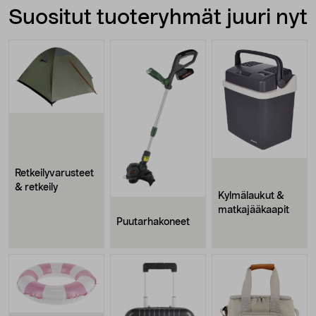
Suositut tuoteryhmät juuri nyt
Retkeilyvarusteet
& retkeily
Kylmälaukut &
matkajääkaapit
Puutarhakoneet