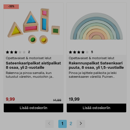
-33%
4.0 viidestä tähdestä
arvostelut
arvostelut
2
5
Opettavaiset & motoriset lelut
Opettavaiset & motoriset lelut
Sateenkaaripalikat aistipalikat
Rakennuspalikat Sateenkaari
8 osaa, yli 2-vuotaille
puuta, 8 osaa, yli 1,5-vuotiaille
Rakenna ja pinoa samalla, kun
Pinoa ja lajittele palikoita ja leiki
tutustut väreihin, muotoihin ja
sateenkaaren väreillä. Puinen
materiaaleihin. Pu....
sateenkaari ....
9,99
19,99
14,99
Lisää ostoskoriin
Lisää ostoskoriin
1
2