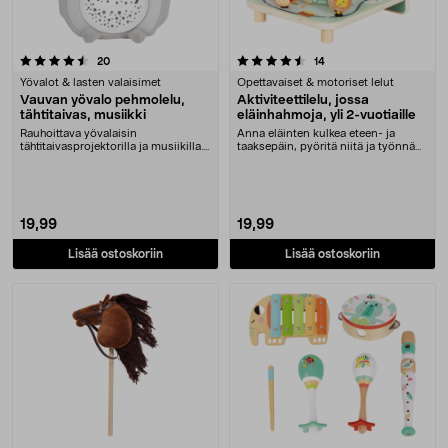
4.5 viidestä tähdestä
arvostelut
arvostelut
20
14
Yövalot & lasten valaisimet
Opettavaiset & motoriset lelut
Vauvan yövalo pehmolelu,
Aktiviteettilelu, jossa
tähtitaivas, musiikki
eläinhahmoja, yli 2-vuotiaille
Rauhoittava yövalaisin
Anna eläinten kulkea eteen- ja
tähtitaivasprojektorilla ja musiikilla.
taaksepäin, pyöritä niitä ja työnnä
Vauvojen ja laste....
ne aukkojen l....
19,99
19,99
Lisää ostoskoriin
Lisää ostoskoriin