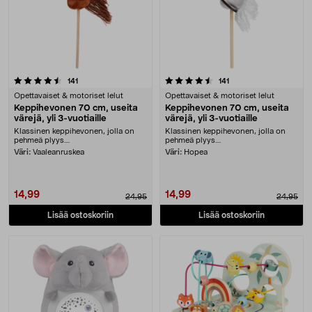
4.5 viidestä tähdestä
arvostelut
arvostelut
141
141
Opettavaiset & motoriset lelut
Opettavaiset & motoriset lelut
Keppihevonen 70 cm, useita
Keppihevonen 70 cm, useita
värejä, yli 3-vuotiaille
värejä, yli 3-vuotiaille
Klassinen keppihevonen, jolla on
Klassinen keppihevonen, jolla on
pehmeä plyys....
pehmeä plyys....
Väri:
Vaaleanruskea
Väri:
Hopea
14,99
14,99
24,95
24,95
Lisää ostoskoriin
Lisää ostoskoriin