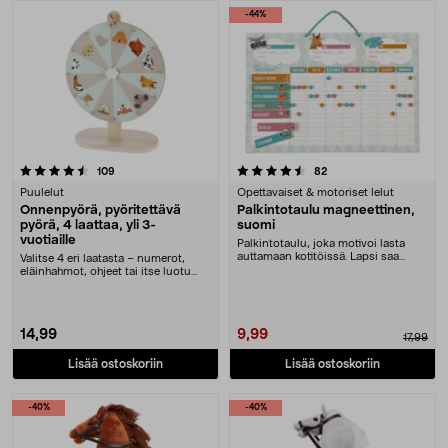
Tuotteet
-44%
4.5 viidestä tähdestä
arvostelut
arvostelut
109
82
Puulelut
Opettavaiset & motoriset lelut
Onnenpyörä, pyöritettävä
Palkintotaulu magneettinen,
pyörä, 4 laattaa, yli 3-
suomi
vuotiaille
Palkintotaulu, joka motivoi lasta
auttamaan kotitöissä. Lapsi saa
Valitse 4 eri laatasta – numerot,
tähden jokaise....
eläinhahmot, ohjeet tai itse luotu
sisältö. Py....
14,99
9,99
17,99
Lisää ostoskoriin
Lisää ostoskoriin
-40%
-40%