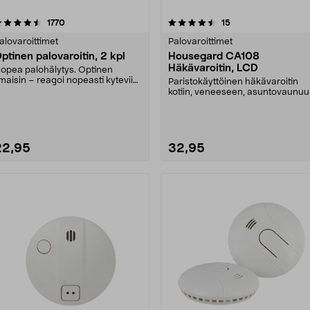
4.5 viidestä
arvostelut
4.5 viidestä
arvostelut
1770
15
tähdestä
tähdestä
alovaroittimet
Palovaroittimet
ptinen palovaroitin, 2 kpl
Housegard CA108
Häkävaroitin, LCD
opea palohälytys. Optinen
lmaisin – reagoi nopeasti kyteviin
Paristokäyttöinen häkävaroitin
aloihin. Testaus....
kotiin, veneeseen, asuntovaunu
ja mökille – 5 v....
22,95
32,95