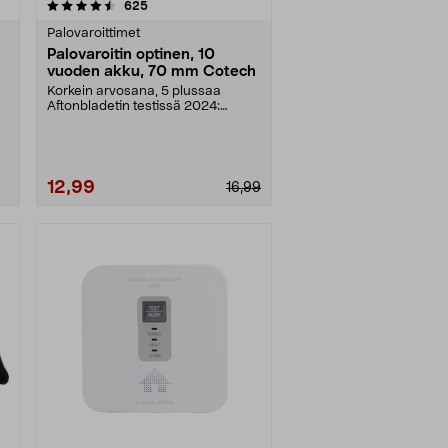
arvostelut
625
Palovaroittimet
Palovaroitin optinen, 10
vuoden akku, 70 mm Cotech
Korkein arvosana, 5 plussaa
Aftonbladetin testissä 2024:
”Edullisin ja yksi parh....
12,99
16,99