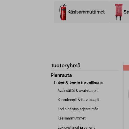
Käsisammuttimet
Sa
Tarkenna
T
Tuoteryhmä
tuotetietoja
Pienrauta
Lukot & kodin turvallisuus
Avainsäilöt & avainkaapit
Kassakaapit & turvakaapit
Kodin hälytysjärjestelmät
Käsisammuttimet
Lukkokettingit ja vaijerit