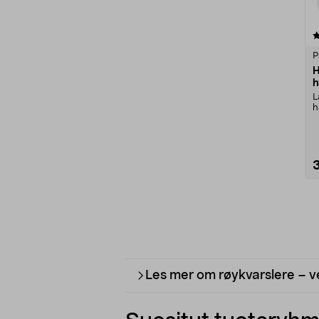
4.0 viidestä
tähdestä
P
H
h
L
h
k
Les mer om røykvarslere – ve