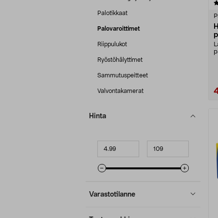
4.5 viidestä
tähdestä
Palotikkaat
P
H
Palovaroittimet
p
Riippulukot
L
p
p
Ryöstöhälyttimet
Sammutuspeitteet
Valvontakamerat
Hinta
Minimihinta
Maksimihinta
Varastotilanne