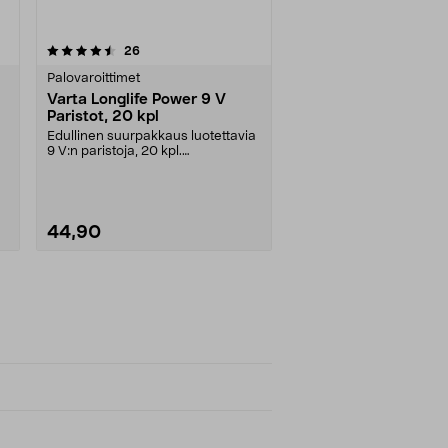
arvostelut
26
Palovaroittimet
Varta Longlife Power 9 V
Paristot, 20 kpl
Edullinen suurpakkaus luotettavia
9 V:n paristoja, 20 kpl.
.
Joutsenmerkitty Longl....
44,90