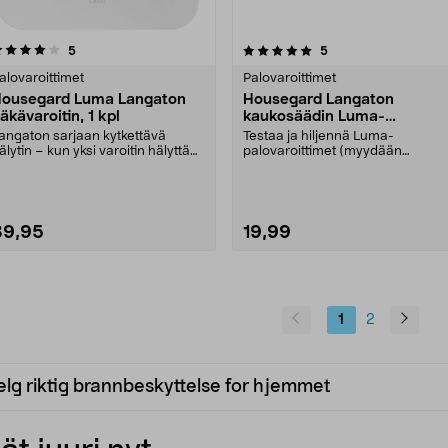
5.0 viidestä
arvostelut
4.5 viidestä
arvostelut
5
5
tähdestä
tähdestä
alovaroittimet
Palovaroittimet
ousegard Luma Langaton
Housegard Langaton
äkävaroitin, 1 kpl
kaukosäädin Luma-
palovaroittimiin
angaton sarjaan kytkettävä
Testaa ja hiljennä Luma-
älytin – kun yksi varoitin hälyttää,
palovaroittimet (myydään
aikki hälyttä....
erikseen) yhdestä paikasta. Joh...
39,95
19,99
1
2
lg riktig brannbeskyttelse for hjemmet