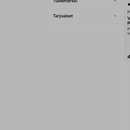
Tuotemerkki
4.5 viidestä
tähdestä
P
Tarjoukset
V
P
P
v
P