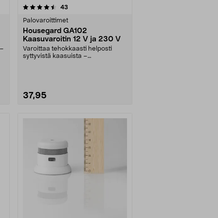
arvostelut
43
Palovaroittimet
Housegard GA102
Kaasuvaroitin 12 V ja 230 V
 –
Varoittaa tehokkaasti helposti
syttyvistä kaasuista –
nestekaasusta, maakaasusta....
37,95