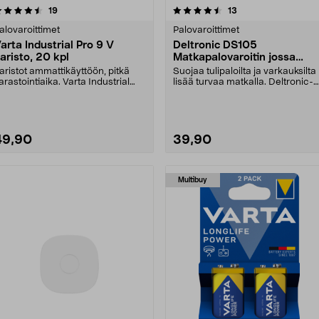
4.5 viidestä
arvostelut
4.5 viidestä
arvostelut
19
13
tähdestä
tähdestä
alovaroittimet
Palovaroittimet
arta Industrial Pro 9 V
Deltronic DS105
aristo, 20 kpl
Matkapalovaroitin jossa
murtohälytin
aristot ammattikäyttöön, pitkä
Suojaa tulipaloilta ja varkauksilta
arastointiaika. Varta Industrial
lisää turvaa matkalla. Deltronic-
ro – luotetta....
matkapalo....
49,90
39,90
Multibuy