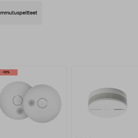
mmutuspeitteet
uotteet
-10%