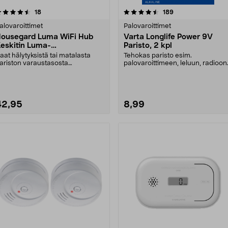
4.5 viidestä
arvostelut
4.5 viidestä
arvostelut
18
189
tähdestä
tähdestä
alovaroittimet
Palovaroittimet
ousegard Luma WiFi Hub
Varta Longlife Power 9V
eskitin Luma-
Paristo, 2 kpl
alovaroittimeen
aat hälytyksistä tai matalasta
Tehokas paristo esim.
ariston varaustasosta
palovaroittimeen, leluun, radioon
lmoituksen suoraan matka....
Varta Longlife Power 9V....
42,95
8,99