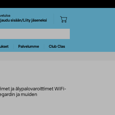
vetuloa
rjaudu sisään/Liity jäseneksi
ukset
Palvelumme
Club Clas
timet ja älypalovaroittimet WiFi-
egardin ja muiden