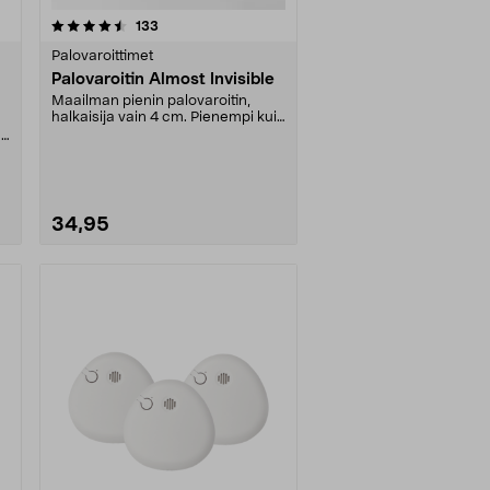
arvostelut
133
Palovaroittimet
Palovaroitin Almost Invisible
Maailman pienin palovaroitin,
halkaisija vain 4 cm. Pienempi kuin
tennispallo, m....
.
34,95