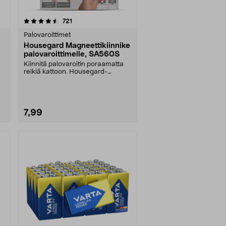
arvostelut
721
Palovaroittimet
Housegard Magneettikiinnike
palovaroittimelle, SA560S
Kiinnitä palovaroitin poraamatta
reikiä kattoon. Housegard-
magneettikiinnike pal....
7,99