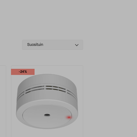
Select
Suosituin
sorting
-24%