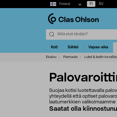
Select
FI
SV
Finland
market
Koti
Sähkö
Vapaa-aika
Etusivu
Pienrauta
Lukot & kodin turvallis
Palovaroitt
Suojaa kotisi luotettavalla palov
yhteydellä että optiset palova
laatumerkkien valikoimaamme – 
Saatat olla kiinnostun