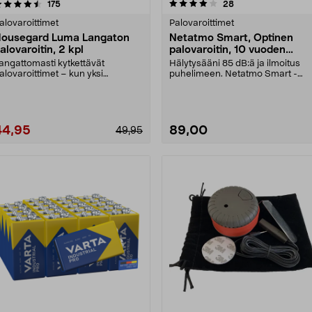
4.0 viidestä
arvostelut
4.5 viidestä
arvostelut
175
28
tähdestä
tähdestä
alovaroittimet
Palovaroittimet
ousegard Luma Langaton
Netatmo Smart, Optinen
alovaroitin, 2 kpl
palovaroitin, 10 vuoden
paristo
angattomasti kytkettävät
Hälytysääni 85 dB:ä ja ilmoitus
alovaroittimet – kun yksi
puhelimeen. Netatmo Smart -
alovaroitin hälyttää, kaik....
optinen palovaroitin,....
44,95
89,00
49,95