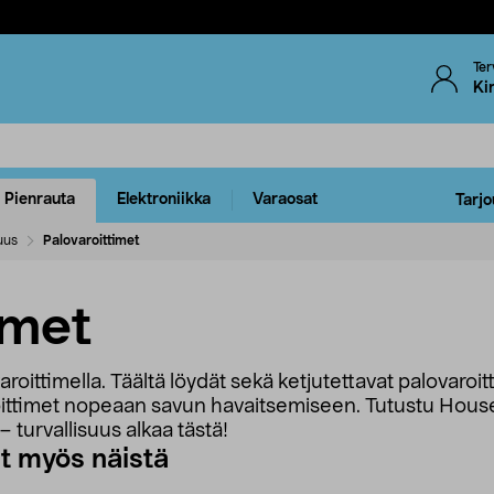
Ter
Ki
Pienrauta
Elektroniikka
Varaosat
Tarjo
uus
Palovaroittimet
imet
aroittimella. Täältä löydät sekä ketjutettavat palovaroit
roittimet nopeaan savun havaitsemiseen. Tutustu Hous
turvallisuus alkaa tästä!
ut myös näistä