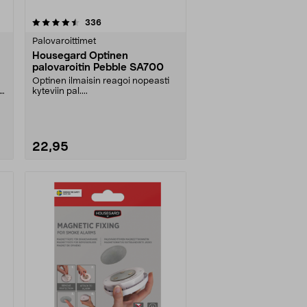
arvostelut
336
Palovaroittimet
Housegard Optinen
palovaroitin Pebble SA700
Optinen ilmaisin reagoi nopeasti
un
kyteviin pal....
22,95
Katso Vaihtoehdot