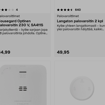
4.5 viidestä
arvostelut
4.5 viidestä
arvostelut
4
640
tähdestä
tähdestä
alovaroittimet
Palovaroittimet
ousegard Optinen
Langaton palovaroitin 2 kpl
alovaroitin 230 V, SA411S
Kytke yhteen langattomasti – kun
yksi palovaroitin hälyttää, kaikki
arjakytkentä – kytke sarjaan jopa
hälyttävät. ....
8 palovaroitinta johdolla. Optinen
ousegard....
34,99
49,95