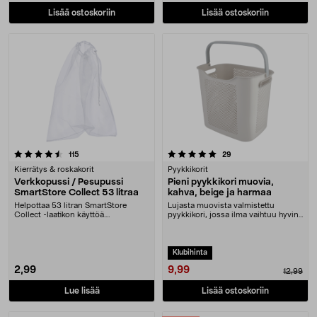
Lisää ostoskoriin
Lisää ostoskoriin
5.0 viidestä tähdestä
arvostelut
arvostelut
115
29
Kierrätys & roskakorit
Pyykkikorit
Verkkopussi / Pesupussi
Pieni pyykkikori muovia,
SmartStore Collect 53 litraa
kahva, beige ja harmaa
Helpottaa 53 litran SmartStore
Lujasta muovista valmistettu
Collect -laatikon käyttöä.
pyykkikori, jossa ilma vaihtuu hyvin
Verkkopussi kiristysny....
– pitää likapy....
Klubihinta
9,99
2,99
12,99
Lue lisää
Lisää ostoskoriin