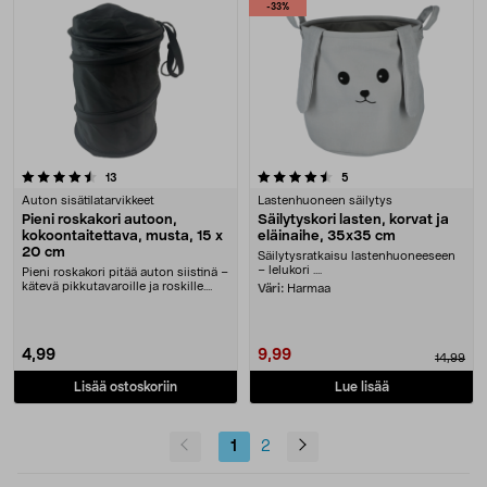
-33%
4.5 viidestä tähdestä
arvostelut
arvostelut
13
5
Auton sisätilatarvikkeet
Lastenhuoneen säilytys
Pieni roskakori autoon,
Säilytyskori lasten, korvat ja
kokoontaitettava, musta, 15 x
eläinaihe, 35x35 cm
20 cm
Säilytysratkaisu lastenhuoneeseen
– lelukori ....
Pieni roskakori pitää auton siistinä –
kätevä pikkutavaroille ja roskille.
Väri:
Harmaa
Kokoo....
4,99
9,99
14,99
Lisää ostoskoriin
Lue lisää
1
2