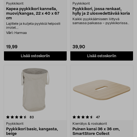
Pyykkikorit
Pyykkikorit
Kapea pyykkikori kannella,
Pyykkikori, jossa renkaat,
muovi/kangas, 22 x 40 x 67
hylly ja 2 ulosvedettävää koria
cm
Kaikki pyykkäämiseen liittyvä
samassa paikassa – pyykkikorissa
Lajittele ja kuljeta pyykkiä helposti
on tilaa sekä pes....
irrotet....
Väri:
Harmaa
19,99
39,90
Lisää ostoskoriin
Lisää ostoskoriin
4.5 viidestä tähdestä
arvostelut
arvostelut
83
47
Pyykkikorit
Kierrätys & roskakorit
Pyykkikori basic, kangasta,
Puinen kansi 36 x 36 cm,
beige
SmartStore Collect