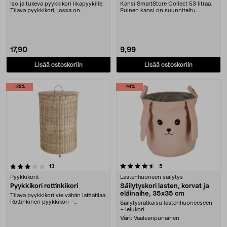
Iso ja tukeva pyykkikori likapyykille.
Kansi SmartStore Collect 53 litraa.
Tilava pyykkikori, jossa on
Puinen kansi on suunniteltu
pellavainen i....
Pohjoismaissa – ....
17,90
9,99
Lisää ostoskoriin
Lisää ostoskoriin
-25%
-44%
4.5 viidestä tähdestä
arvostelut
arvostelut
13
5
Pyykkikorit
Lastenhuoneen säilytys
Pyykkikori rottinkikori
Säilytyskori lasten, korvat ja
eläinaihe, 35x35 cm
Tilava pyykkikori vie vähän lattiatilaa.
Rottinkinen pyykkikori –
Säilytysratkaisu lastenhuoneeseen
luonnollinen s....
– lelukori ....
Väri:
Vaaleanpunainen