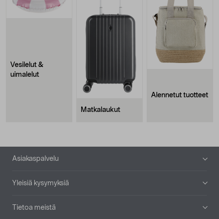
Vesilelut &
uimalelut
Alennetut tuotteet
Matkalaukut
Alatunniste
Asiakaspalvelu
Yleisiä kysymyksiä
Tietoa meistä