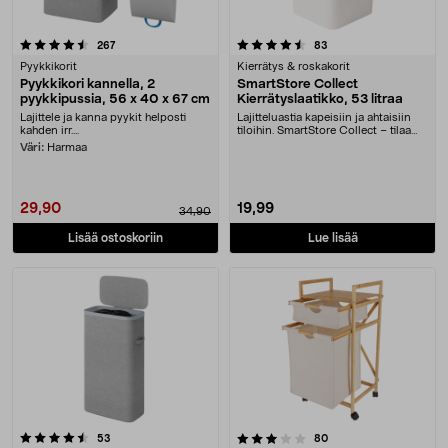
4.5 viidestä tähdestä
arvostelut
arvostelut
267
83
Pyykkikorit
Kierrätys & roskakorit
Pyykkikori kannella, 2
SmartStore Collect
pyykkipussia, 56 x 40 x 67 cm
Kierrätyslaatikko, 53 litraa
Lajittele ja kanna pyykit helposti
Lajitteluastia kapeisiin ja ahtaisiin
kahden irr....
tiloihin. SmartStore Collect – tilaa
sääst....
Väri:
Harmaa
29,90
19,99
34,90
Lisää ostoskoriin
Lue lisää
3.5 viidestä tähdestä
arvostelut
arvostelut
53
80