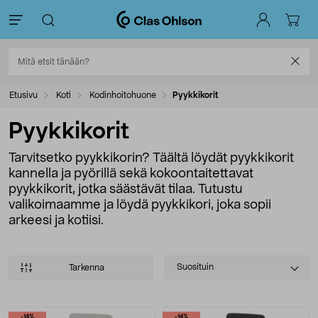
Etusivu
Koti
Kodinhoitohuone
Pyykkikorit
Pyykkikorit
Tarvitsetko pyykkikorin? Täältä löydät pyykkikorit
kannella ja pyörillä sekä kokoontaitettavat
pyykkikorit, jotka säästävät tilaa. Tutustu
valikoimaamme ja löydä pyykkikori, joka sopii
arkeesi ja kotiisi.
Select
Suosituin
Tarkenna
sorting
Tuotteet
-14%
-14%