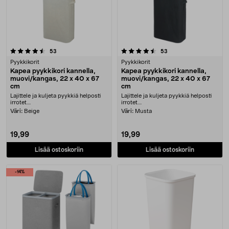
4.5 viidestä tähdestä
arvostelut
arvostelut
53
53
Pyykkikorit
Pyykkikorit
Kapea pyykkikori kannella,
Kapea pyykkikori kannella,
muovi/kangas, 22 x 40 x 67
muovi/kangas, 22 x 40 x 67
cm
cm
Lajittele ja kuljeta pyykkiä helposti
Lajittele ja kuljeta pyykkiä helposti
irrotet....
irrotet....
Väri:
Beige
Väri:
Musta
19,99
19,99
Lisää ostoskoriin
Lisää ostoskoriin
-14%