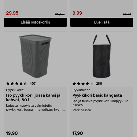
29,95
9,99
39,95
17,99
Lisää ostoskoriin
Lue lisää
4.0 viidestä tähdestä
arvostelut
arvostelut
457
288
Pyykkikorit
Pyykkikorit
Iso pyykkikori, jossa kansi ja
Pyykkikori basic kangasta
kahvat, 50 l
Iso ja tukeva pyykkikori likapyykille.
Kankai....
Lujasta muovista valmistettu
pyykkikori, jossa ilma vaihtuu hyvin
Väri:
Musta
– pitää likapy....
19,90
17,90