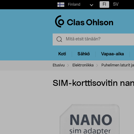
Select
FI
SV
Finland
market
Koti
Sähkö
Vapaa-aika
Etusivu
Elektroniikka
Puhelimen laturit ja
SIM-korttisovitin na