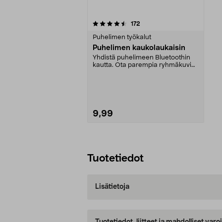
5viidestä
arvostelut
172
tähdestä
Puhelimen työkalut
Puhelimen kaukolaukaisin
Yhdistä puhelimeen Bluetoothin
kautta. Ota parempia ryhmäkuvia
ja selfieitä. Kes...
9,99
Lisää ostoskoriin
Tuotetiedot
Lisätietoja