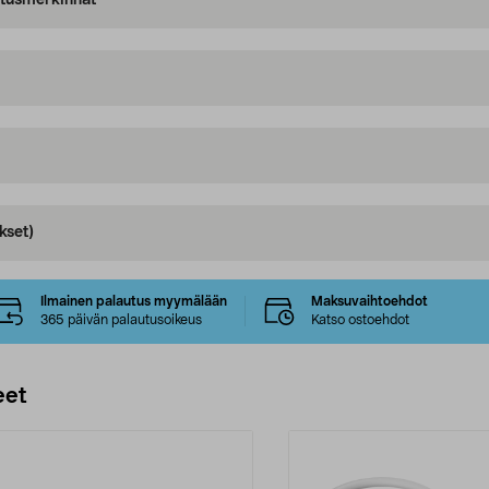
oitusmerkinnät
kset)
Ilmainen palautus myymälään
Maksuvaihtoehdot
365 päivän palautusoikeus
Katso ostoehdot
eet