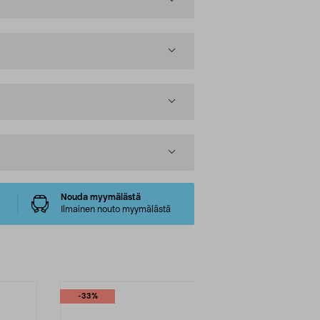
Nouda myymälästä
Ilmainen nouto myymälästä
-33%