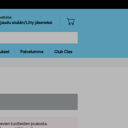
vetuloa
rjaudu sisään/Liity jäseneksi
ukset
Palvelumme
Club Clas
levien tuotteiden joukosta.