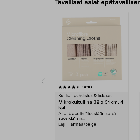
Tavalliset asiat epätavallisen
5viidestä
4.5viidestä
arvostelut
3810
tähdestä
tähdestä
Keittiön puhdistus & tiskaus
Mikrokuituliina 32 x 31 cm, 4
kpl
Aftonbladetin "itsestään selvä
suosikki" siiv...
Laji:
Harmaa/beige