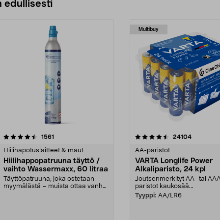
 edullisesti
Multibuy
4.5viidestä
arvostelut
4.5viidestä
arvostelut
1561
24104
tähdestä
Hiilihapotuslaitteet & maut
AA-paristot
Hiilihappopatruuna täyttö /
VARTA Longlife Power
vaihto Wassermaxx, 60 litraa
Alkaliparisto, 24 kpl
Täyttöpatruuna, joka ostetaan
Joutsenmerkityt AA- tai AA
myymälästä – muista ottaa vanha
paristot kaukosää...
patruuna mukaasi m...
Tyyppi:
AA/LR6