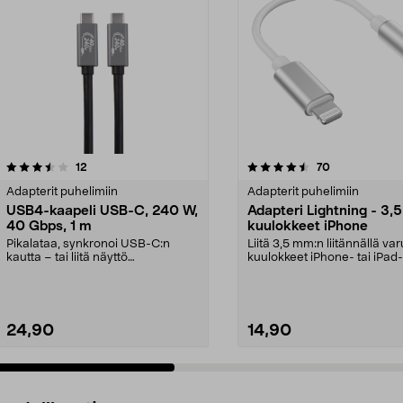
4.5 viidestä
arvostelut
4.5 viidestä
arvostelut
12
70
tähdestä
Adapterit puhelimiin
Adapterit puhelimiin
USB4-kaapeli USB-C, 240 W,
Adapteri Lightning - 3,
40 Gbps, 1 m
kuulokkeet iPhone
Pikalataa, synkronoi USB-C:n
Liitä 3,5 mm:n liitännällä var
kautta – tai liitä näyttö
kuulokkeet iPhone- tai iPad-
korkearesoluutioisella vi...
laitteeseen, j...
24,90
14,90