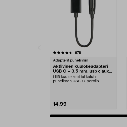
5 viidestä
3.5 viidestä
arvostelut
678
tähdestä
tähdestä
Adapterit puhelimiin
Aktiivinen kuulokeadapteri
USB C – 3,5 mm, usb c aux
adapteri
Liitä kuulokkeet tai kaiutin
puhelimen USB-C-porttiin.
Aktiivinen kuulokeadapter...
14,99