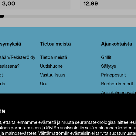
3,00
12,99
Lisää ostoskoriin
Lisää ostoskoriin
ysymyksiä
Tietoa meistä
Ajankohtaista
isään/Rekisteröidy
Tietoa meistä
Grillit
 salasana?
Uutishuone
Säilytys
ot
Vastuullisuus
Painepesurit
ria
Ura
Ruohotrimmerit
Aurinkokennovala
tä
it, että tallennamme evästeitä ja muuta seurantateknologiaa laitteelles
uksen parantamiseen ja käytön analysointiin sekä mainonnan kohdenta
t ja mainosevästeet. Välttämättömiin evästeisiin ei tarvita suostumustas