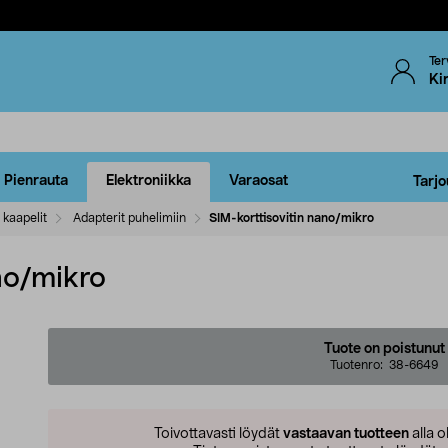
Ter
Ki
Pienrauta
Elektroniikka
Varaosat
Tarjo
 kaapelit
Adapterit puhelimiin
SIM-korttisovitin nano/mikro
no/mikro
Tuote on poistunut
Tuotenro:
38-6649
Toivottavasti löydät
vastaavan tuotteen
alla o