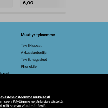
6,00
2,00
Lisää ostoskoriin
Lisää
Muut yrityksemme
Tekniikkaosat
Akkuasiantuntija
Teknikmagasinet
PhoneLife
isimet
i
evästeselosteemme mukaisesti
.
miseen. Käytämme neljänlaisia evästeitä:
i, sillä ne ovat välttämättömiä