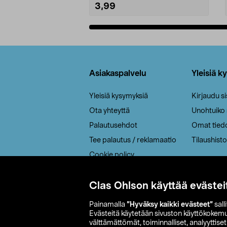
3,99
Lisää ostoskoriin
Alatunniste
Asiakaspalvelu
Yleisiä k
Yleisiä kysymyksiä
Kirjaudu s
Ota yhteyttä
Unohtuiko
Palautusehdot
Omat tied
Tee palautus / reklamaatio
Tilaushisto
Cookie policy
Toimitustavat
Saavutettavuus
Clas Ohlson käyttää evästei
Painamalla
”Hyväksy kaikki evästeet”
sall
Evästeitä käytetään sivuston käyttökokem
välttämättömät, toiminnalliset, analyyttise