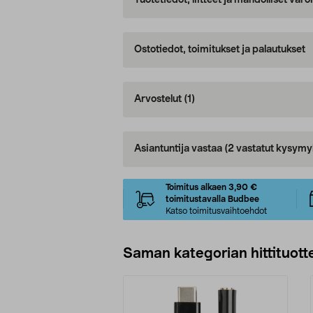
Tuotetiedot, liitteet ja mahdolliset var
Ostotiedot, toimitukset ja palautukset
Arvostelut
(1)
Asiantuntija vastaa
(2 vastatut kysymy
Toimitus alkaen 3,90 €
toimitustavalla Budbee
Katso toimitusvaihtoehdot
Saman kategorian hittituott