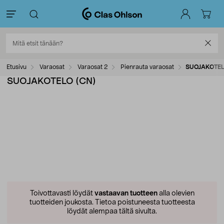
Etusivu
Varaosat
Varaosat 2
Pienrauta varaosat
SUOJAKOTEL
SUOJAKOTELO (CN)
Toivottavasti löydät
vastaavan tuotteen
alla olevien
tuotteiden joukosta.
Tietoa poistuneesta tuotteesta
löydät alempaa tältä sivulta.