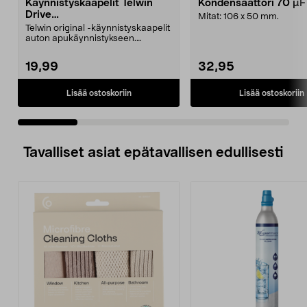
Käynnistyskaapelit Telwin
Kondensaattori 70 µ
Drive
Mitat: 106 x 50 mm.
Mini/9000/13000/1250/150
Telwin original -käynnistyskaapelit
0/1750, EC5
auton apukäynnistykseen.
Käynnistyskaapelit ...
19,99
32,95
Lisää ostoskoriin
Lisää ostoskoriin
Tavalliset asiat epätavallisen edullisesti