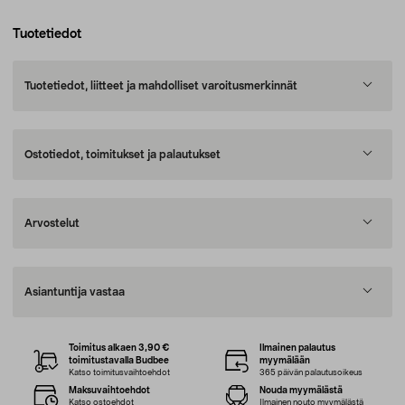
Tuotetiedot
Tuotetiedot, liitteet ja mahdolliset varoitusmerkinnät
Ostotiedot, toimitukset ja palautukset
Arvostelut
Asiantuntija vastaa
Toimitus alkaen 3,90 €
Ilmainen palautus
toimitustavalla Budbee
myymälään
Katso toimitusvaihtoehdot
365 päivän palautusoikeus
Maksuvaihtoehdot
Nouda myymälästä
Katso ostoehdot
Ilmainen nouto myymälästä