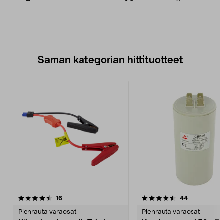
Saman kategorian hittituotteet
4.5 viidestä
arvostelut
4.0 viidestä
arvostelut
16
44
tähdestä
t
Pienrauta varaosat
Pienrauta varaosat