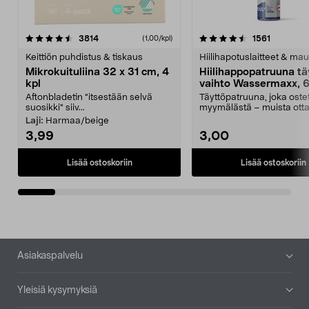
4.5viidestä
arvostelut
4.5viidestä
arvostelu
3814
1561
(1,00/kpl)
tähdestä
t
Keittiön puhdistus & tiskaus
Hiilihapotuslaitteet & mau
Mikrokuituliina 32 x 31 cm, 4
Hiilihappopatruuna tä
kpl
vaihto Wassermaxx, 6
Aftonbladetin "itsestään selvä
Täyttöpatruuna, joka ost
suosikki" siiv...
myymälästä – muista ott
patruuna mukaasi m...
Laji:
Harmaa/beige
3,99
3,00
Lisää ostoskoriin
Lisää ostoskoriin
Alatunniste
Asiakaspalvelu
Yleisiä kysymyksiä