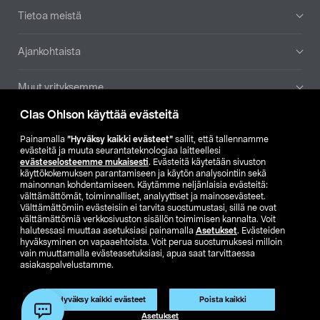
Tietoa meistä
Ajankohtaista
Muut yrityksemme
Clas Ohlson käyttää evästeitä
Etsi myymälä
Painamalla
”Hyväksy kaikki evästeet”
sallit, että tallennamme
evästeitä ja muuta seurantateknologiaa laitteellesi
SE
NO
FI
evästeselosteemme mukaisesti
. Evästeitä käytetään sivuston
käyttökokemuksen parantamiseen ja käytön analysointiin sekä
FI
SV
mainonnan kohdentamiseen. Käytämme neljänlaisia evästeitä:
välttämättömät, toiminnalliset, analyyttiset ja mainosevästeet.
Välttämättömiin evästeisiin ei tarvita suostumustasi, sillä ne ovat
välttämättömiä verkkosivuston sisällön toimimisen kannalta. Voit
halutessasi muuttaa asetuksiasi painamalla
Asetukset
. Evästeiden
hyväksyminen on vapaaehtoista. Voit perua suostumuksesi milloin
vain muuttamalla evästeasetuksiasi, apua saat tarvittaessa
asiakaspalvelustamme.
Club Clas
Ostoehdot
Tietosuojaseloste
Näytä hinnat ilman ALV:a
Tuote on poistunut
Hyväksy kaikki evästeet
Poista kaikki
Tuotenro:
59-1230-95
Asetukset