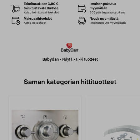
Toimitus alkaen 3,90 €
Ilmainen palautus
toimitustavalla Budbee
myymälään
Katso toimitusvaihtoehdot
365 päivän palautusoikeus
Maksuvaihtoehdot
Nouda myymälästä
Katso ostoehdot
Ilmainen nouto myymälästä
Babydan
-
Näytä kaikki tuotteet
Saman kategorian hittituotteet