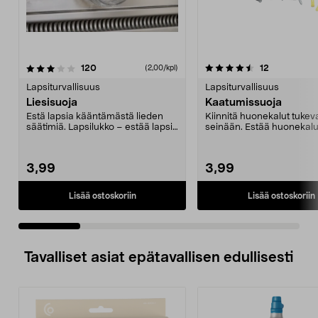
4.5 viidestä
arvostelut
4.5 viidestä
arvostelut
120
12
(2,00/kpl)
tähdestä
t
Lapsiturvallisuus
Lapsiturvallisuus
Liesisuoja
Kaatumissuoja
Estä lapsia kääntämästä lieden
Kiinnitä huonekalut tukeva
säätimiä. Lapsilukko – estää lapsia
seinään. Estää huonekalu
ja koiria saa...
kaatumasta. Suojaa last...
3,99
3,99
Lisää ostoskoriin
Lisää ostoskoriin
Tavalliset asiat epätavallisen edullisesti