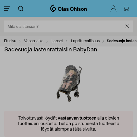
Etusivu
Vapaa-aika
Lapset
Lapsiturvallisuus
Sadesuoja lasten
Sadesuoja lastenrattaisiin BabyDan
Toivottavasti löydät
vastaavan tuotteen
alla olevien
tuotteiden joukosta.
Tietoa poistuneesta tuotteesta
löydät alempaa tältä sivulta.