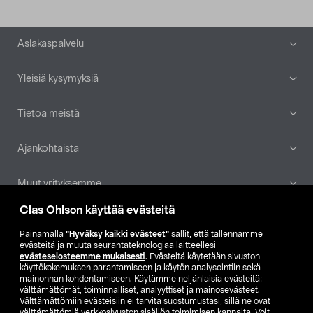
Alatunniste
Asiakaspalvelu
Yleisiä kysymyksiä
Tietoa meistä
Ajankohtaista
Muut yrityksemme
Clas Ohlson käyttää evästeitä
Etsi myymälä
Painamalla
”Hyväksy kaikki evästeet”
sallit, että tallennamme
evästeitä ja muuta seurantateknologiaa laitteellesi
SE
NO
FI
evästeselosteemme mukaisesti
. Evästeitä käytetään sivuston
käyttökokemuksen parantamiseen ja käytön analysointiin sekä
FI
SV
mainonnan kohdentamiseen. Käytämme neljänlaisia evästeitä:
välttämättömät, toiminnalliset, analyyttiset ja mainosevästeet.
Välttämättömiin evästeisiin ei tarvita suostumustasi, sillä ne ovat
välttämättömiä verkkosivuston sisällön toimimisen kannalta. Voit