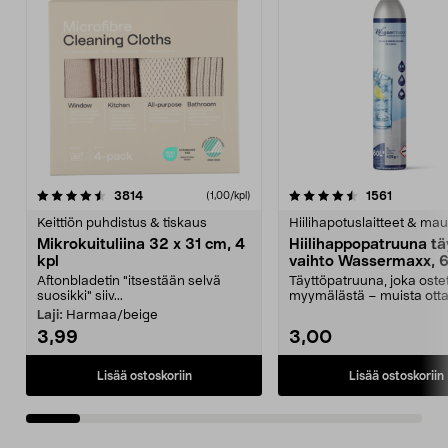
4.5viidestä
arvostelut
4.5viidestä
arvostelu
3814
1561
(1,00/kpl)
tähdestä
t
Keittiön puhdistus & tiskaus
Hiilihapotuslaitteet & mau
Mikrokuituliina 32 x 31 cm, 4
Hiilihappopatruuna tä
kpl
vaihto Wassermaxx, 6
Aftonbladetin "itsestään selvä
Täyttöpatruuna, joka ost
suosikki" siiv...
myymälästä – muista ott
patruuna mukaasi m...
Laji:
Harmaa/beige
3,99
3,00
Lisää ostoskoriin
Lisää ostoskoriin