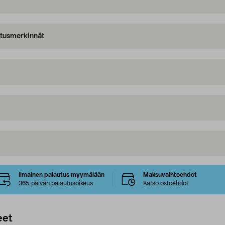
oitusmerkinnät
Ilmainen palautus myymälään
Maksuvaihtoehdot
365 päivän palautusoikeus
Katso ostoehdot
eet