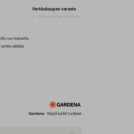
Verkkokaupan varasto
Hakee varastosaldoa...
le nurmialueille.
 tarkka säätää.
Gardena
-
Näytä kaikki tuotteet