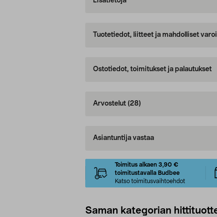
Lisätietoja
Tuotetiedot, liitteet ja mahdolliset var
Ostotiedot, toimitukset ja palautukset
Arvostelut
(28)
Asiantuntija vastaa
Toimitus alkaen 3,90 €
toimitustavalla Budbee
Katso toimitusvaihtoehdot
Saman kategorian hittituott