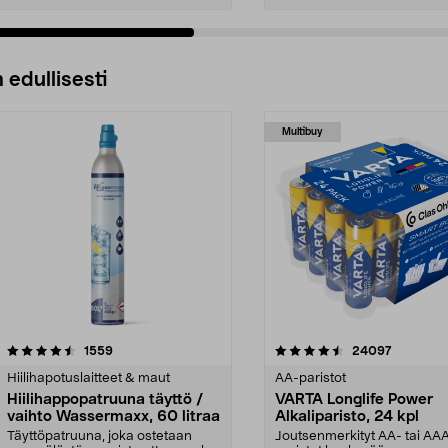
 edullisesti
Multibuy
4.5viidestä
arvostelut
4.5viidestä
arvostelu
1559
24097
tähdestä
Hiilihapotuslaitteet & maut
AA-paristot
Hiilihappopatruuna täyttö /
VARTA Longlife Power
vaihto Wassermaxx, 60 litraa
Alkaliparisto, 24 kpl
Täyttöpatruuna, joka ostetaan
Joutsenmerkityt AA- tai AA