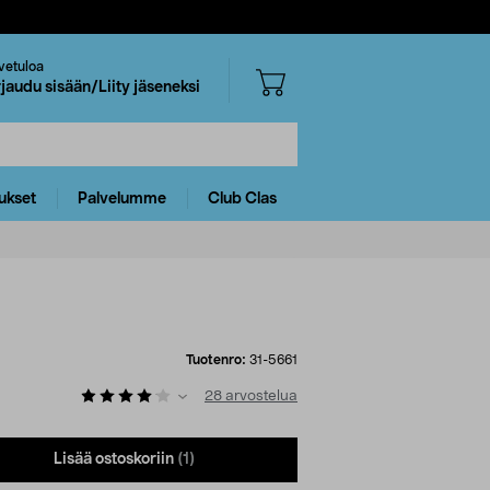
vetuloa
rjaudu sisään/Liity jäseneksi
ukset
Palvelumme
Club Clas
Tuotenro:
31-5661
28
arvostelua
Lisää ostoskoriin
(1)