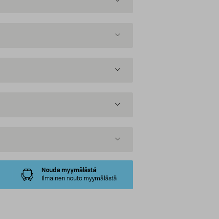
Nouda myymälästä
Ilmainen nouto myymälästä