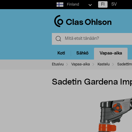
Select
FI
SV
Finland
market
Koti
Sähkö
Vapaa-aika
Etusivu
Vapaa-aika
Kastelu
Sadettim
Sadetin Gardena Im