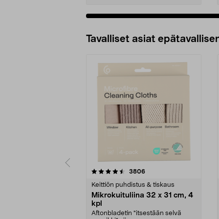
Tavalliset asiat epätavallisen
5viidestä
4.5viidestä
arvostelut
3806
tähdestä
tähdestä
Keittiön puhdistus & tiskaus
Mikrokuituliina 32 x 31 cm, 4
kpl
Aftonbladetin "itsestään selvä