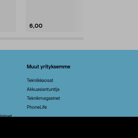
Kestävä, jopa 50 % suurempi ...
roskapussi u
Roskapussi, jo
6,00
2,00
Lisää ostoskoriin
Lisää
Muut yrityksemme
Tekniikkaosat
Akkuasiantuntija
Teknikmagasinet
PhoneLife
isimet