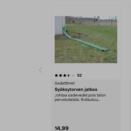
5 viidestä
3.0 viidestä
arvostelut
82
tähdestä
tähdestä
Sadettimet
Syöksytorven jatkos
Johtaa sadevedet pois talon
perustuksista. Rullautuu
automaattisesti auki veden ...
14,99