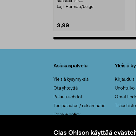
suosikki" siiv...
Laji:
Harmaa/beige
3,99
Lisää ostoskoriin
Alatunniste
Asiakaspalvelu
Yleisiä k
Yleisiä kysymyksiä
Kirjaudu s
Ota yhteyttä
Unohtuiko
Palautusehdot
Omat tied
Tee palautus / reklamaatio
Tilaushisto
Cookie policy
Toimitustavat
Clas Ohlson käyttää evästei
Saavutettavuus