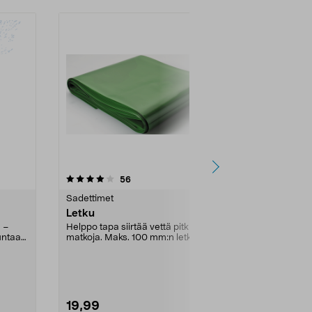
4.5 viidestä
arvostelut
5.0
56
5
tähdestä
tähdestä
Sadettimet
Sadettimet
Letku
Gardena Ke
AquaZoom 
 –
Helppo tapa siirtää vettä pitkiä
untaan.
matkoja. Maks. 100 mm:n letkulle.
Kätevä Garde
Nurmikon ja k
Säädettävä su
19,99
34,95