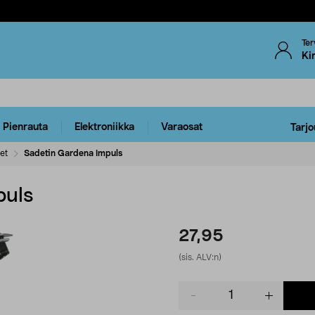
Ter
Ki
Pienrauta
Elektroniikka
Varaosat
Tarjo
et
Sadetin Gardena Impuls
puls
27,95
(sis. ALV:n)
Product
quantity