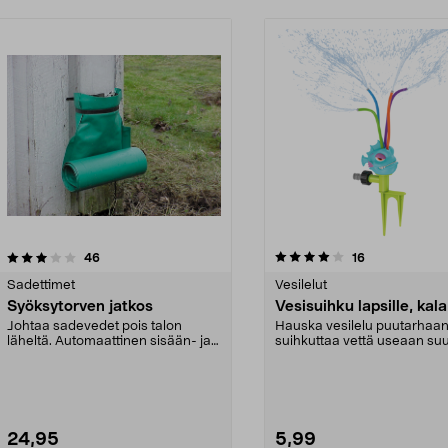
4.0 viidestä
arvostelut
4.0 viidestä
arvostelut
46
16
tähdestä
Sadettimet
Vesilelut
Syöksytorven jatkos
Vesisuihku lapsille, kala
Johtaa sadevedet pois talon
Hauska vesilelu puutarhaan
läheltä. Automaattinen sisään- ja
suihkuttaa vettä useaan su
uloskelaus. Valmis...
Lasten vesisuihku...
24,95
5,99