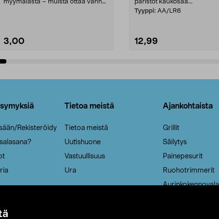
myymälästä – muista ottaa vanha
paristot kaukosää...
patruuna mukaasi m...
Tyyppi:
AA/LR6
3,00
12,99
Lisää ostoskoriin
Lisää ostoskoriin
ysymyksiä
Tietoa meistä
Ajankohtaista
isään/Rekisteröidy
Tietoa meistä
Grillit
 salasana?
Uutishuone
Säilytys
ot
Vastuullisuus
Painepesurit
ria
Ura
Ruohotrimmerit
Aurinkokennovala
tä