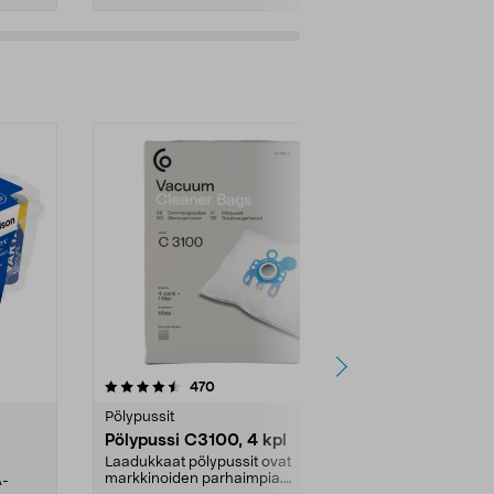
t
4.5viidestä
arvostelut
4.5
470
6
tähdestä
tähdestä
Pölypussit
Kierrätys & ro
Pölypussi C3100, 4 kpl
Roskapussi,
kahvat, 30 l
Laadukkaat pölypussit ovat
markkinoiden parhaimpia.
A-
Testivoittaja 