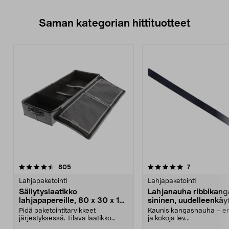
Saman kategorian hittituotteet
5.0 viidestä
arvostelut
4.5 viidestä
arvostelut
805
7
tähdestä
t
Lahjapaketointi
Lahjapaketointi
Säilytyslaatikko
Lahjanauha ribbikang
lahjapapereille, 80 x 30 x 12
sininen, uudelleenkäy
cm
Pidä paketointitarvikkeet
Kaunis kangasnauha – eri
järjestyksessä. Tilava laatikko
ja kokoja lev...
lahjapapereille, lahja...