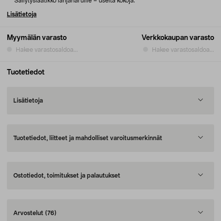
Säilytyslaatikko lahjanaruille – useita kokoja.
Lisätietoja
Myymälän varasto
Verkkokaupan varasto
Hakee varastosaldoa...
Hakee varastosaldoa...
Tuotetiedot
Lisätietoja
Tuotetiedot, liitteet ja mahdolliset varoitusmerkinnät
Ostotiedot, toimitukset ja palautukset
Arvostelut
(76)