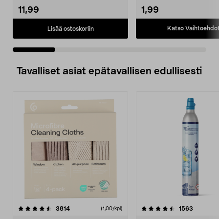
11,99
1,99
Katso Vaihtoehdo
Lisää ostoskoriin
Tavalliset asiat epätavallisen edullisesti
4.5viidestä
arvostelut
4.5viidestä
arvostelu
3814
1563
(1,00/kpl)
tähdestä
t