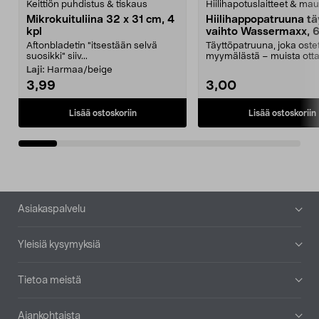
Keittiön puhdistus & tiskaus
Hiilihapotuslaitteet & mau
Mikrokuituliina 32 x 31 cm, 4
Hiilihappopatruuna tä
kpl
vaihto Wassermaxx, 6
Aftonbladetin "itsestään selvä
Täyttöpatruuna, joka ost
suosikki" siiv...
myymälästä – muista ott
patruuna mukaasi m...
Laji:
Harmaa/beige
3,99
3,00
Lisää ostoskoriin
Lisää ostoskoriin
Alatunniste
Asiakaspalvelu
Yleisiä kysymyksiä
Tietoa meistä
Ajankohtaista