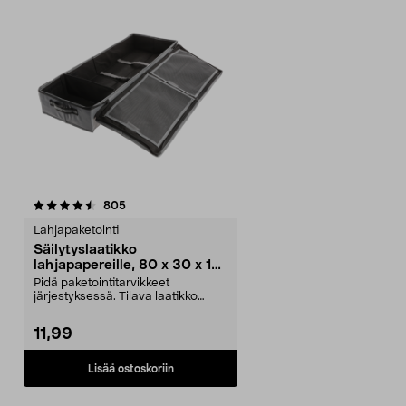
arvostelut
805
Lahjapaketointi
Säilytyslaatikko
lahjapapereille, 80 x 30 x 12
cm
Pidä paketointitarvikkeet
järjestyksessä. Tilava laatikko
lahjapapereille, lahja...
11,99
Lisää ostoskoriin