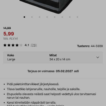
14,99
5,99
(sis. ALV:n)
4.1
(
76
)
Tuotenro:
44-5939
Select
Koko
Mitat
variant
Large
34 x 20 x 14 cm
Tarjous on voimassa
05.02.2027
asti
Pidä paketointitarvikkeet järjestyksessä.
Tilava laatikko lahjanaruille, nauhoille, teipille ja saksille.
Etupuolella olevasta reiästä saat helposti vedettyä ulos tarvitsemasi
narun tai nauhan.
Kansi kiinnitetään näppärästi tarralla.