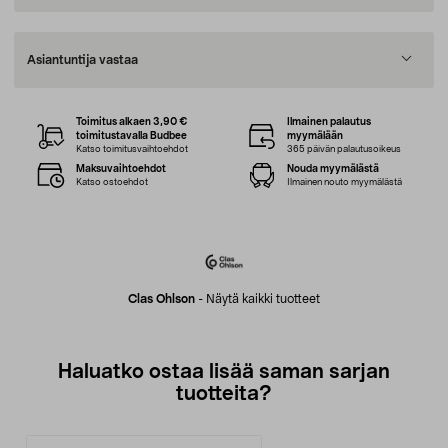
Asiantuntija vastaa
Toimitus alkaen 3,90 €
Ilmainen palautus
toimitustavalla Budbee
myymälään
Katso toimitusvaihtoehdot
365 päivän palautusoikeus
Maksuvaihtoehdot
Nouda myymälästä
Katso ostoehdot
Ilmainen nouto myymälästä
Clas Ohlson
-
Näytä kaikki tuotteet
Haluatko ostaa lisää saman sarjan
tuotteita?