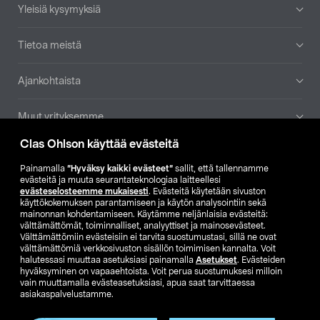
Yleisiä kysymyksiä
Tietoa meistä
Ajankohtaista
Muut yrityksemme
Clas Ohlson käyttää evästeitä
Etsi myymälä
Painamalla
”Hyväksy kaikki evästeet”
sallit, että tallennamme
evästeitä ja muuta seurantateknologiaa laitteellesi
SE
NO
FI
evästeselosteemme mukaisesti
. Evästeitä käytetään sivuston
käyttökokemuksen parantamiseen ja käytön analysointiin sekä
FI
SV
mainonnan kohdentamiseen. Käytämme neljänlaisia evästeitä:
välttämättömät, toiminnalliset, analyyttiset ja mainosevästeet.
Välttämättömiin evästeisiin ei tarvita suostumustasi, sillä ne ovat
välttämättömiä verkkosivuston sisällön toimimisen kannalta. Voit
halutessasi muuttaa asetuksiasi painamalla
Asetukset
. Evästeiden
hyväksyminen on vapaaehtoista. Voit perua suostumuksesi milloin
vain muuttamalla evästeasetuksiasi, apua saat tarvittaessa
asiakaspalvelustamme.
Club Clas
Ostoehdot
Tietosuojaseloste