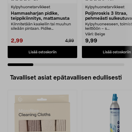
tähdestä
t
Kylpyhuonetarvikkeet
Kylpyhuonetarvikkeet
Hammasharjan pidike,
Poljinroskis 3 litraa,
teippikiinnitys, mattamusta
pehmeästi sulkeutuva
Kiinnitetään kaakeliin tai muuhun
Kylpyhuoneeseen, toimist
sileään pintaan. Pidike
keittiöön – s...
perinteiselle hammasha...
Väri:
Beige
2,99
9,99
4,99
Lisää ostoskoriin
Lisää ostoskoriin
Tavalliset asiat epätavallisen edullisesti