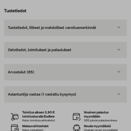
Tuotetiedot
Tuotetiedot, liitteet ja mahdolliset varoitusmerkinnät
Ostotiedot, toimitukset ja palautukset
Arvostelut
(85)
Asiantuntija vastaa
(1 vastattu kysymys)
Toimitus alkaen 3,90 €
Ilmainen palautus
toimitustavalla Budbee
myymälään
Katso toimitusvaihtoehdot
365 päivän palautusoikeus
Maksuvaihtoehdot
Nouda myymälästä
Katso ostoehdot
Ilmainen nouto myymälästä