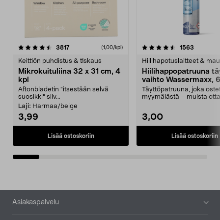
4.5viidestä
arvostelut
4.5viidestä
arvostelu
3817
1563
(1,00/kpl)
tähdestä
t
Keittiön puhdistus & tiskaus
Hiilihapotuslaitteet & mau
Mikrokuituliina 32 x 31 cm, 4
Hiilihappopatruuna tä
kpl
vaihto Wassermaxx, 6
Aftonbladetin "itsestään selvä
Täyttöpatruuna, joka ost
suosikki" siiv...
myymälästä – muista ott
patruuna mukaasi m...
Laji:
Harmaa/beige
3,99
3,00
Lisää ostoskoriin
Lisää ostoskoriin
Alatunniste
Asiakaspalvelu