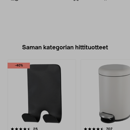
Saman kategorian hittituotteet
-40%
4.5 viidestä
arvostelut
3.5 viidestä
arvostelut
25
707