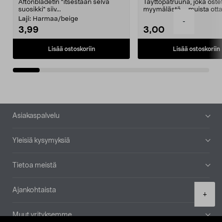
Aftonbladetin "itsestään selvä
Täyttöpatruuna, joka ost
suosikki" siiv...
myymälästä – muista ott
patruuna mukaasi m...
Laji:
Harmaa/beige
-
3,99
3,00
Lisää ostoskoriin
Lisää ostoskoriin
Alatunniste
Asiakaspalvelu
Yleisiä kysymyksiä
Tietoa meistä
Ajankohtaista
Product
+
quantity
Muut yrityksemme