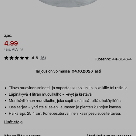
7,99
4,99
(sis. ALV:n)
4.8
(
6
)
Tuotenro:
44-6046-4
Tarjous on voimassa
04.10.2026
asti
Tilava muovinen salaatti- ja napostelukulho juhliin, piknikille tai retkelle.
Läpinäkyvä 4 litran muovikulho – kevyt ja kestävä.
Monikäyttöinen muovikulho, joka sopii sekä sisä- että ulkokäyttöön.
Osa sarjaa – yhdistele lasien, lautasten ja pienten kulhojen kanssa.
Halkaisija: 25,4 cm. Konepesuturvallinen, käsinpesu suositeltavaa.
Lisätietoja