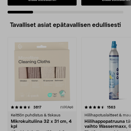
Tavalliset asiat epätavallisen edullisesti
4.5viidestä
arvostelut
4.5viidestä
arvostelu
3817
1563
(1,00/kpl)
tähdestä
t
Keittiön puhdistus & tiskaus
Hiilihapotuslaitteet & mau
Mikrokuituliina 32 x 31 cm, 4
Hiilihappopatruuna tä
kpl
vaihto Wassermaxx, 6