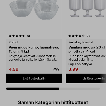
4.5viidestä
arvostelut
4.5viidestä
arvostelut
13
93
tähdestä
t
Kulhot
Kertakäyttöastiat
Pieni muovikulho, läpinäkyvä,
Viinilasi muovia 23 cl
15 cm, 4 kpl
pinottava, 4 kpl
Kevyet ja kestävät kulhot mökille,
Uudelleenkäytettävät lasi
veneelle tai retkelle. Läpinäkyvä
ylioppilasjuhliin,...
muovikulho ...
Laji:
Läpinäkyvä
4,99
3,99
7,99
Lisää ostoskoriin
Lisää ostoskoriin
Saman kategorian hittituotteet