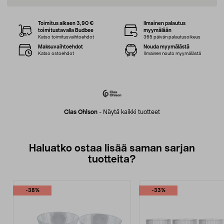
Toimitus alkaen 3,90 €
Ilmainen palautus
toimitustavalla Budbee
myymälään
Katso toimitusvaihtoehdot
365 päivän palautusoikeus
Maksuvaihtoehdot
Nouda myymälästä
Katso ostoehdot
Ilmainen nouto myymälästä
Clas Ohlson
-
Näytä kaikki tuotteet
Haluatko ostaa lisää saman sarjan
tuotteita?
-38%
-33%