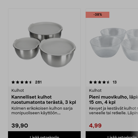
-38%
4.5 viidestä
arvostelut
5.0 viidestä
arvostelut
281
13
tähdestä
t
Kulhot
Kulhot
Kannelliset kulhot
Pieni muovikulho, läp
ruostumatonta terästä, 3 kpl
15 cm, 4 kpl
Kolmen erikokoisen kulhon sarja
Kevyet ja kestävät kulhot 
monipuoliseen käyttöön.
veneelle tai retkelle. Läp
Ruostumattomat teräskulh...
muovikulho ...
39,90
4,99
Lisää ostoskoriin
Lisää ostoskoriin