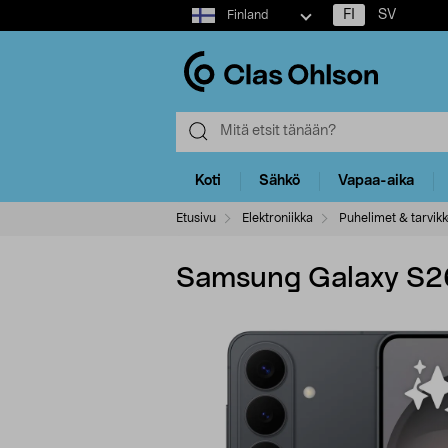
Select
FI
SV
Finland
market
Koti
Sähkö
Vapaa-aika
Etusivu
Elektroniikka
Puhelimet & tarvikk
Samsung Galaxy S26