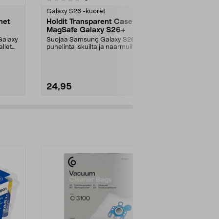
tähdestä
tähdestä
Galaxy S26 -kuoret
Galaxy S26 -p
net
Holdit Transparent Case
Samsung Ant
MagSafe Galaxy S26+
Näytönsuoj
Galaxy
Suojaa Samsung Galaxy S26+ -
Vähentää häik
llet
puhelinta iskuilta ja naarmuilta.
kirkkaassa a
Holdit Transparent...
Samsung Anti-
24,95
39,95
Lisää ostoskoriin
Lisää