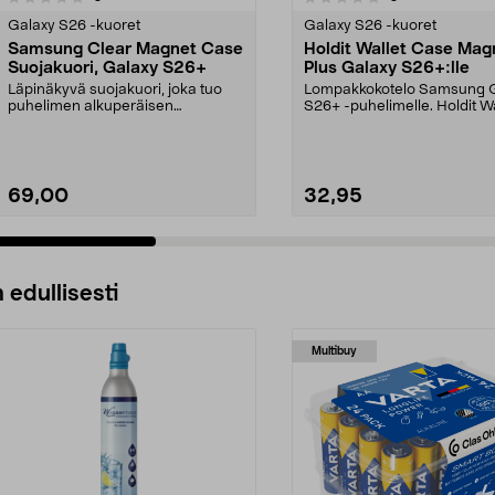
tähdestä
Galaxy S26 -kuoret
Galaxy S26 -kuoret
Samsung Clear Magnet Case
Holdit Wallet Case Mag
Suojakuori, Galaxy S26+
Plus Galaxy S26+:lle
Läpinäkyvä suojakuori, joka tuo
Lompakkokotelo Samsung 
puhelimen alkuperäisen
S26+ -puhelimelle. Holdit Wa
muotoilun esiin. Suojakuo...
Case Magnet Plus ...
69,00
32,95
Lisää ostoskoriin
Lisää ostoskoriin
 edullisesti
Multibuy