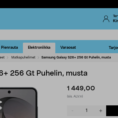
Ter
Ki
Pienrauta
Elektroniikka
Varaosat
Tarjo
eet
Matkapuhelimet
Samsung Galaxy S26+ 256 Gt Puhelin, musta
+ 256 Gt Puhelin, musta
1 449,00
(sis. ALV:n)
Product
quantity