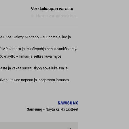
Verkkokaupan varasto
Hakee varastosaldoa...
). Koe Galaxy AI:n teho – suunnittele, luo ja
MP kamera ja tekoälypohjainen kuvankäsittely.
-näyttö – kirkas ja selkeä kuva myös
ste ja vakaa suorituskyky sovelluksissa ja
vän – tukee nopeaa ja langatonta latausta.
Samsung
-
Näytä kaikki tuotteet