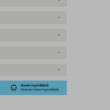
Nouda myymälästä
Ilmainen nouto myymälästä