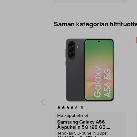
Lisää ostoskoriin
Saman kategorian hittituott
5 viidestä
arvostelut
6
0.0 viidestä
tähdestä
tähdestä
Matkapuhelimet
Samsung Galaxy A56
Älypuhelin 5G 128 GB,
Graphite
Tehokas 5G-puhelin Super