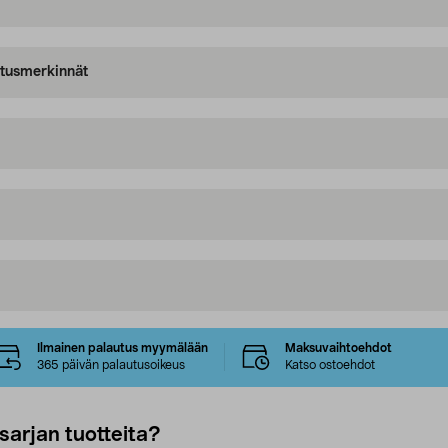
oitusmerkinnät
Ilmainen palautus myymälään
Maksuvaihtoehdot
365 päivän palautusoikeus
Katso ostoehdot
sarjan tuotteita?