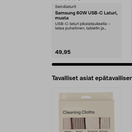
tähdestä
tähdestä
Seinälaturit
Samsung 60W USB-C Laturi,
musta
USB-C-laturi pikalatauksella –
lataa puhelimen, tabletin ja
kannettavan jopa 60 ...
49,95
Lisää ostoskoriin
Tavalliset asiat epätavallisen