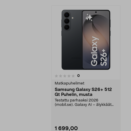
arvostelut
0
0 viidestä
tähdestä
Matkapuhelimet
Samsung Galaxy S26+ 512
Gt Puhelin, musta
Testattu parhaaksi 2026
(mobil.se). Galaxy AI – älykkäät
työkalut suunnitteluun,...
1 699,00