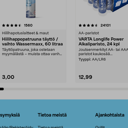
4.5viidestä
arvostelut
4.5viidestä
arvostelut
1560
24101
tähdestä
Hiilihapotuslaitteet & maut
AA-paristot
Hiilihappopatruuna täyttö /
VARTA Longlife Power
vaihto Wassermaxx, 60 litraa
Alkaliparisto, 24 kpl
Täyttöpatruuna, joka ostetaan
Joutsenmerkityt AA- tai AA
myymälästä – muista ottaa vanha
paristot kaukosää...
patruuna mukaasi m...
Tyyppi:
AA/LR6
3,00
12,99
Lisää ostoskoriin
Lisää ostoskoriin
ysymyksiä
Tietoa meistä
Ajankohtaista
isään/Rekisteröidy
Tietoa meistä
Grillit