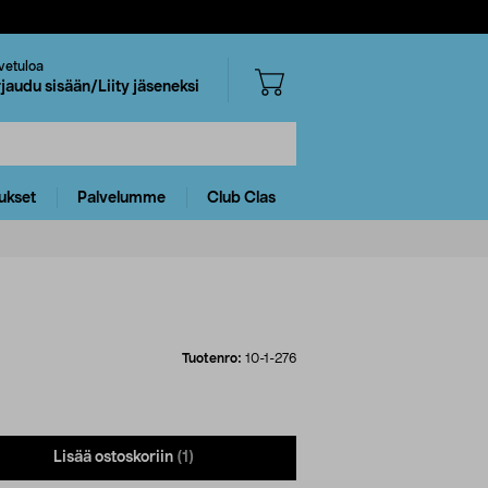
vetuloa
rjaudu sisään/Liity jäseneksi
ukset
Palvelumme
Club Clas
Tuotenro:
10-1-276
Lisää ostoskoriin
(1)