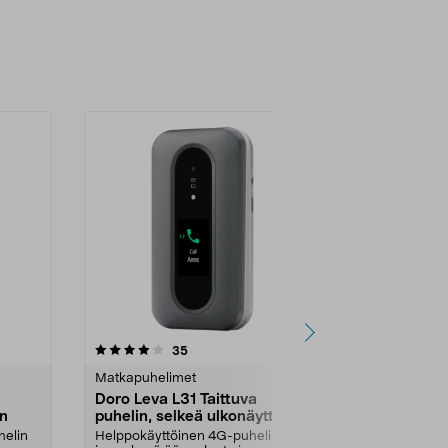
3.5 viidestä
arvostelut
1.0
35
9
tähdestä
tähdestä
Matkapuhelimet
Matkapuheli
Doro Leva L31 Taittuva
TCL onetou
en
puhelin, selkeä ulkonäyttö
4G
helin
Helppokäyttöinen 4G-puhelin,
Helppokäyttö