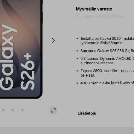
Myymälän varasto
Hakee varastosaldoa...
Testattu parhaaksi 2026 (mobil.se
työskentele älykkäämmin.
Samsung Galaxy S26 256 Gt, 50 
6,3 tuuman Dynamic AMOLED 2X 
auringonpaisteessa.
Exynos 2600 -suoritin – nopea va
peleissä.
4300 mAh:n akku kestää koko päi
Lisätietoja