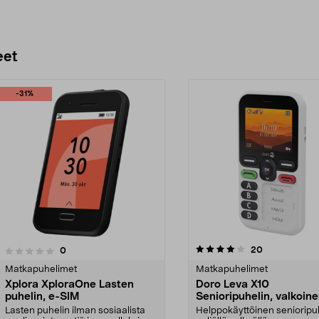
eet
-31%
4.0 viidestä
4.0 viidestä
arvostelut
20
arvostelut
0
tähdestä
Matkapuhelimet
Matkapuhelimet
Xplora XploraOne Lasten
Doro Leva X10
puhelin, e-SIM
Senioripuhelin, valkoin
Lasten puhelin ilman sosiaalista
Helppokäyttöinen senioripu