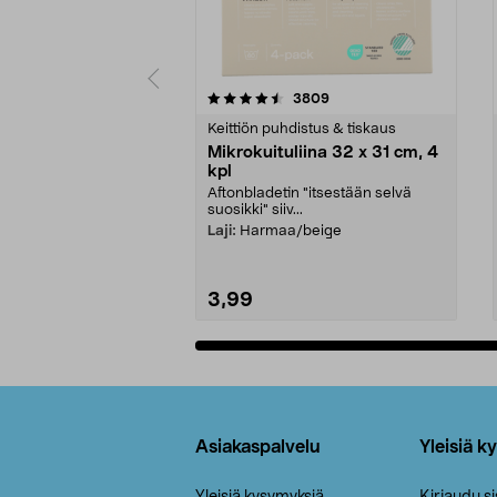
5viidestä
4.5viidestä
arvostelut
3809
tähdestä
tähdestä
Keittiön puhdistus & tiskaus
Mikrokuituliina 32 x 31 cm, 4
kpl
Aftonbladetin "itsestään selvä
suosikki" siiv...
Laji:
Harmaa/beige
3,99
Lisää ostoskoriin
Alatunniste
Asiakaspalvelu
Yleisiä k
Yleisiä kysymyksiä
Kirjaudu s