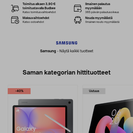
Toimitus alkaen 3,90 €
Ilmainen palautus
toimitustavalla Budbee
myymälään
Katso toimitusvaihtoehdot
365 päivän palautusoikeus
Maksuvaihtoehdot
Nouda myymälästä
Katso ostoehdot
Ilmainen nouto myymälästä
Samsung
-
Näytä kaikki tuotteet
Saman kategorian hittituotteet
-40%
Uutuus