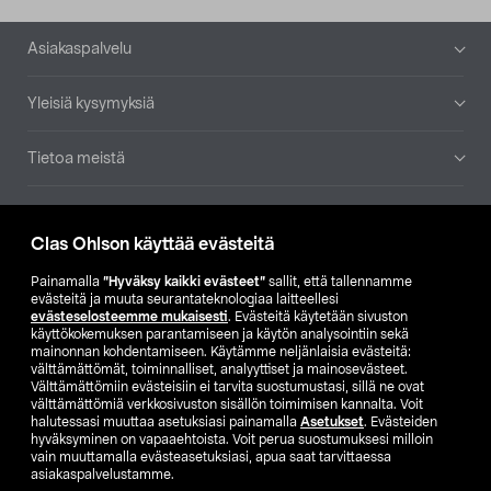
Alatunniste
Asiakaspalvelu
Yleisiä kysymyksiä
Tietoa meistä
Ajankohtaista
Clas Ohlson käyttää evästeitä
Muut yrityksemme
Painamalla
”Hyväksy kaikki evästeet”
sallit, että tallennamme
evästeitä ja muuta seurantateknologiaa laitteellesi
evästeselosteemme mukaisesti
. Evästeitä käytetään sivuston
Etsi myymälä
käyttökokemuksen parantamiseen ja käytön analysointiin sekä
mainonnan kohdentamiseen. Käytämme neljänlaisia evästeitä:
välttämättömät, toiminnalliset, analyyttiset ja mainosevästeet.
SE
NO
FI
Välttämättömiin evästeisiin ei tarvita suostumustasi, sillä ne ovat
välttämättömiä verkkosivuston sisällön toimimisen kannalta. Voit
FI
SV
halutessasi muuttaa asetuksiasi painamalla
Asetukset
. Evästeiden
hyväksyminen on vapaaehtoista. Voit perua suostumuksesi milloin
vain muuttamalla evästeasetuksiasi, apua saat tarvittaessa
asiakaspalvelustamme.