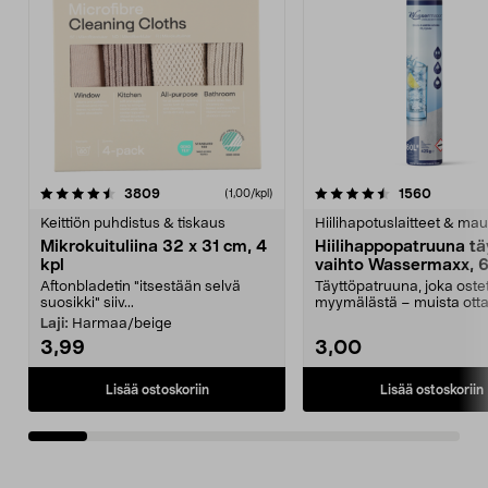
4.5viidestä
arvostelut
4.5viidestä
arvostel
3809
1560
(1,00/kpl)
tähdestä
t
Keittiön puhdistus & tiskaus
Hiilihapotuslaitteet & mau
Mikrokuituliina 32 x 31 cm, 4
Hiilihappopatruuna tä
kpl
vaihto Wassermaxx, 6
Aftonbladetin "itsestään selvä
Täyttöpatruuna, joka ost
suosikki" siiv...
myymälästä – muista ott
patruuna mukaasi m...
Laji:
Harmaa/beige
3,99
3,00
Lisää ostoskoriin
Lisää ostoskoriin