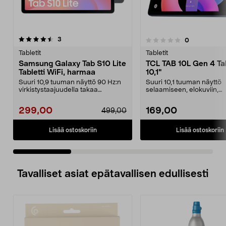
arvostelut
3
arvostelut
0
0.0 viidestä
0.0 viidestä
tähdestä
t
Tabletit
Tabletit
Samsung Galaxy Tab S10 Lite
TCL TAB 10L Gen 4 Tab
Tabletti WiFi, harmaa
10,1"
Suuri 10,9 tuuman näyttö 90 Hz:n
Suuri 10,1 tuuman näyttö
virkistystaajuudella takaa
selaamiseen, elokuviin,
sulavamman käyttökok...
lukemiseen ja kevyeen
pelaamise...
299,00
169,00
499,00
Lisää ostoskoriin
Lisää ostoskoriin
Tavalliset asiat epätavallisen edullisesti