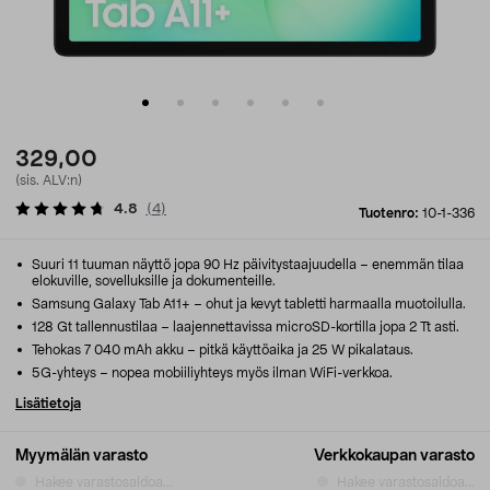
329,00
(sis. ALV:n)
4.8
(
4
)
Tuotenro:
10-1-336
Suuri 11 tuuman näyttö jopa 90 Hz päivitystaajuudella – enemmän tilaa
elokuville, sovelluksille ja dokumenteille.
Samsung Galaxy Tab A11+ – ohut ja kevyt tabletti harmaalla muotoilulla.
128 Gt tallennustilaa – laajennettavissa microSD-kortilla jopa 2 Tt asti.
Tehokas 7 040 mAh akku – pitkä käyttöaika ja 25 W pikalataus.
5G-yhteys – nopea mobiiliyhteys myös ilman WiFi-verkkoa.
Lisätietoja
Myymälän varasto
Verkkokaupan varasto
Hakee varastosaldoa...
Hakee varastosaldoa...