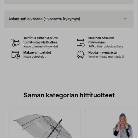
Asiantuntija vastaa
(1 vastattu kysymys)
Toimitus alkaen 3,90 €
Ilmainen palautus
toimitustavalla Budbee
myymälään
Katso toimitusvaihtoehdot
365 päivän palautusoikeus
Maksuvaihtoehdot
Nouda myymälästä
Katso ostoehdot
Ilmainen nouto myymälästä
Saman kategorian hittituotteet