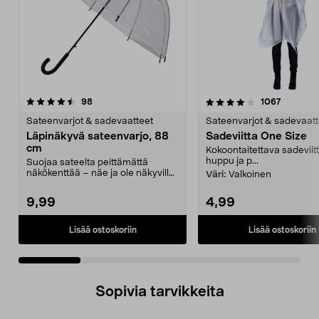
4.0 viidestä
arvostelut
4.0 viidestä
arvostelu
98
1067
tähdestä
t
Sateenvarjot & sadevaatteet
Sateenvarjot & sadevaatt
Läpinäkyvä sateenvarjo, 88
Sadeviitta One Size
cm
Kokoontaitettava sadeviitt
huppu ja p...
Suojaa sateelta peittämättä
näkökenttää – näe ja ole näkyvillä
Väri:
Valkoinen
joka säällä. Läpi...
9,99
4,99
Lisää ostoskoriin
Lisää ostoskoriin
Sopivia tarvikkeita