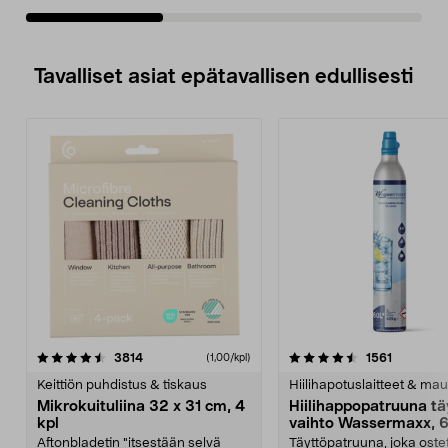
Tavalliset asiat epätavallisen edullisesti
4.5viidestä
arvostelut
4.5viidestä
arvostelu
3814
1561
(1,00/kpl)
tähdestä
t
Keittiön puhdistus & tiskaus
Hiilihapotuslaitteet & mau
Mikrokuituliina 32 x 31 cm, 4
Hiilihappopatruuna tä
kpl
vaihto Wassermaxx, 6
Aftonbladetin "itsestään selvä
Täyttöpatruuna, joka ost