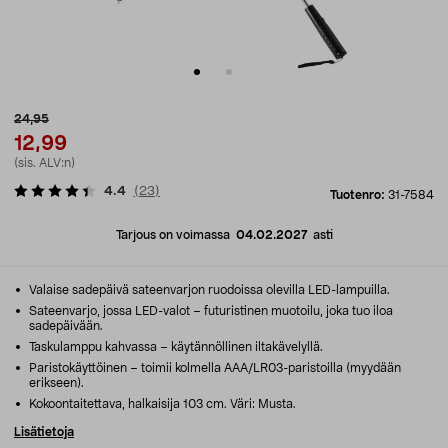
24,95
12,99
(sis. ALV:n)
4.4
(
23
)
Tuotenro:
31-7584
Tarjous on voimassa
04.02.2027
asti
Valaise sadepäivä sateenvarjon ruodoissa olevilla LED-lampuilla.
Sateenvarjo, jossa LED-valot – futuristinen muotoilu, joka tuo iloa
sadepäivään.
Taskulamppu kahvassa – käytännöllinen iltakävelyllä.
Paristokäyttöinen – toimii kolmella AAA/LR03-paristoilla (myydään
erikseen).
Kokoontaitettava, halkaisija 103 cm. Väri: Musta.
Lisätietoja