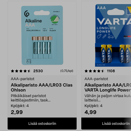
4.5viidestä
arvostelut
4.5viidestä
arvostelu
2530
1108
(0,75/kpl)
tähdestä
t
AAA-paristot
AAA-paristot
Alkaliparisto AAA/LR03 Clas
Alkaliparisto AAA/LR
Ohlson
VARTA Longlife Power
Pitkäikäiset paristot
Vähän ja paljon virtaa kulu
keittiöajastimiin, task...
laitteisii...
Kpl/pkt:
4
Kpl/pkt:
4
2,99
4,99
Lisää ostoskoriin
Lisää ostoskoriin