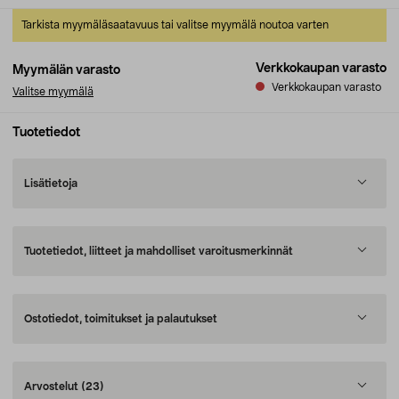
Tarkista myymäläsaatavuus tai valitse myymälä noutoa varten
Verkkokaupan varasto
Myymälän varasto
Verkkokaupan varasto
Valitse myymälä
Tuotetiedot
Lisätietoja
Tuotetiedot, liitteet ja mahdolliset varoitusmerkinnät
Ostotiedot, toimitukset ja palautukset
Arvostelut
(23)