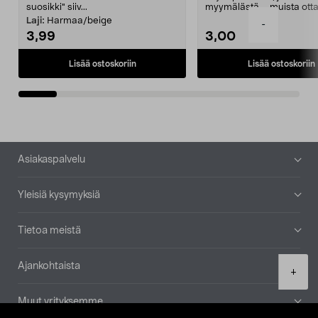
suosikki" siiv...
myymälästä – muista ott
patruuna mukaasi m...
Laji:
Harmaa/beige
-
3,99
3,00
Lisää ostoskoriin
Lisää ostoskoriin
Alatunniste
Asiakaspalvelu
Yleisiä kysymyksiä
Tietoa meistä
Ajankohtaista
Product
+
quantity
Muut yrityksemme