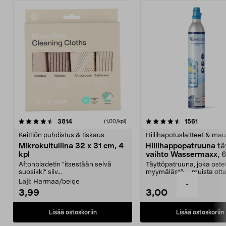
4.5viidestä
arvostelut
4.5viidestä
arvostelu
3814
1561
(1,00/kpl)
tähdestä
t
Keittiön puhdistus & tiskaus
Hiilihapotuslaitteet & mau
Mikrokuituliina 32 x 31 cm, 4
Hiilihappopatruuna tä
kpl
vaihto Wassermaxx, 6
Aftonbladetin "itsestään selvä
Täyttöpatruuna, joka ost
suosikki" siiv...
myymälästä – muista ott
patruuna mukaasi m...
Laji:
Harmaa/beige
-
3,99
3,00
Lisää ostoskoriin
Lisää ostoskoriin