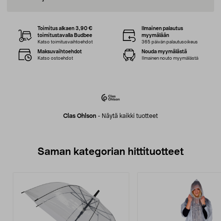
Toimitus alkaen 3,90 €
Ilmainen palautus
toimitustavalla Budbee
myymälään
Katso toimitusvaihtoehdot
365 päivän palautusoikeus
Maksuvaihtoehdot
Nouda myymälästä
Katso ostoehdot
Ilmainen nouto myymälästä
Clas Ohlson
-
Näytä kaikki tuotteet
Saman kategorian hittituotteet