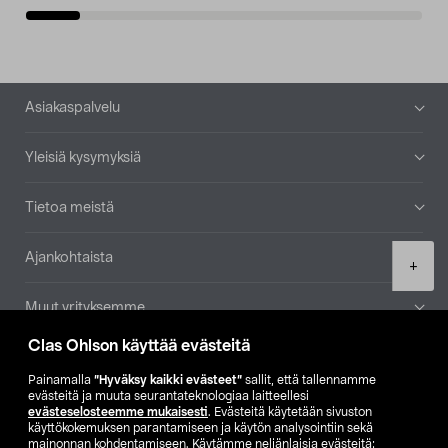
Alatunniste
Asiakaspalvelu
Yleisiä kysymyksiä
Tietoa meistä
Ajankohtaista
Product
+
quantity
Muut yrityksemme
Clas Ohlson käyttää evästeitä
Etsi myymälä
Painamalla
”Hyväksy kaikki evästeet”
sallit, että tallennamme
evästeitä ja muuta seurantateknologiaa laitteellesi
SE
NO
FI
evästeselosteemme mukaisesti
. Evästeitä käytetään sivuston
käyttökokemuksen parantamiseen ja käytön analysointiin sekä
FI
SV
mainonnan kohdentamiseen. Käytämme neljänlaisia evästeitä: