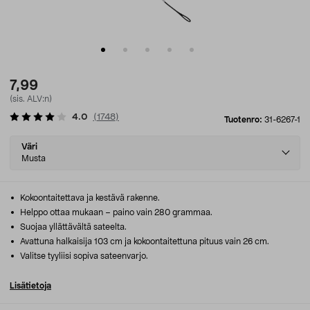
7,99
(sis. ALV:n)
4.0
(
1748
)
Tuotenro:
31-6267-1
Select
Väri
variant
Musta
Kokoontaitettava ja kestävä rakenne.
Helppo ottaa mukaan – paino vain 280 grammaa.
Suojaa yllättävältä sateelta.
Avattuna halkaisija 103 cm ja kokoontaitettuna pituus vain 26 cm.
Valitse tyyliisi sopiva sateenvarjo.
Lisätietoja