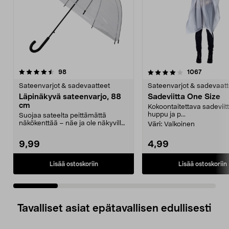
4.0 viidestä
arvostelut
4.0 viidestä
arvostelu
98
1067
tähdestä
t
Sateenvarjot & sadevaatteet
Sateenvarjot & sadevaatt
Läpinäkyvä sateenvarjo, 88
Sadeviitta One Size
cm
Kokoontaitettava sadeviitt
huppu ja p...
Suojaa sateelta peittämättä
näkökenttää – näe ja ole näkyvillä
Väri:
Valkoinen
joka säällä. Läpi...
9,99
4,99
Lisää ostoskoriin
Lisää ostoskoriin
Tavalliset asiat epätavallisen edullisesti