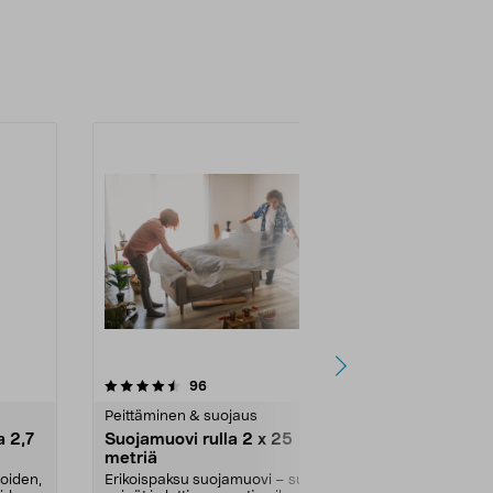
4.0 viidestä
arvostelut
4.5
96
7
tähdestä
tähdestä
Peittäminen & suojaus
Peittäminen 
a 2,7
Suojamuovi rulla 2 x 25
Maalaussuo
metriä
Suojaa lattian
lialta remont
ioiden,
Erikoispaksu suojamuovi – suojaa