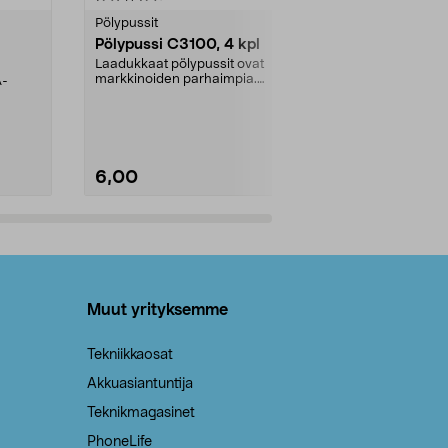
tähdestä
tähdestä
Pölypussit
Kierrätys & ro
Pölypussi C3100, 4 kpl
Roskapussi,
kahvat, 30 l
Laadukkaat pölypussit ovat
markkinoiden parhaimpia.
A-
Testivoittaja 
Kestävä, jopa 50 % suurempi ...
roskapussi u
Roskapussi, jo
6,00
2,00
Lisää ostoskoriin
Lisää
Muut yrityksemme
Tekniikkaosat
Akkuasiantuntija
Teknikmagasinet
PhoneLife