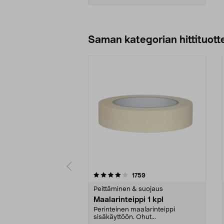
Lisää ostoskoriin
Saman kategorian hittituott
0 viidestä
4.0 viidestä
arvostelut
1759
tähdestä
tähdestä
Peittäminen & suojaus
Maalarinteippi 1 kpl
Perinteinen maalarinteippi
sisäkäyttöön. Ohut...