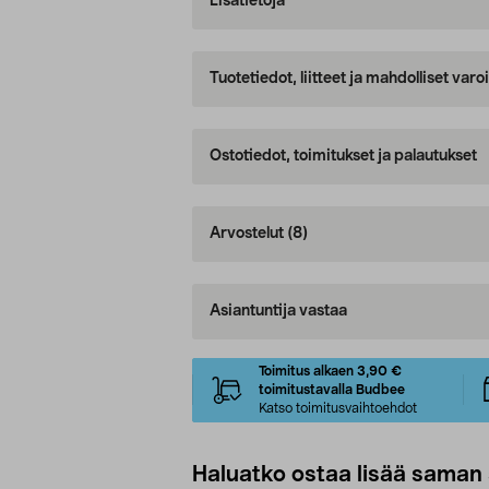
Lisätietoja
Tuotetiedot, liitteet ja mahdolliset var
Ostotiedot, toimitukset ja palautukset
Arvostelut
(8)
Asiantuntija vastaa
Toimitus alkaen 3,90 €
toimitustavalla Budbee
Katso toimitusvaihtoehdot
Haluatko ostaa lisää saman 