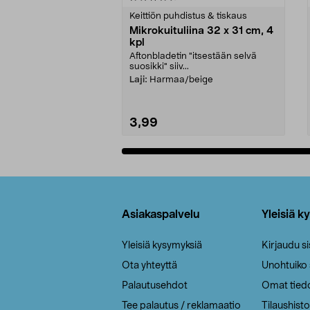
tähdestä
tähdestä
Keittiön puhdistus & tiskaus
Mikrokuituliina 32 x 31 cm, 4
kpl
Aftonbladetin "itsestään selvä
suosikki" siiv...
Laji:
Harmaa/beige
3,99
Lisää ostoskoriin
Alatunniste
Asiakaspalvelu
Yleisiä k
Yleisiä kysymyksiä
Kirjaudu s
Ota yhteyttä
Unohtuiko
Palautusehdot
Omat tied
Tee palautus / reklamaatio
Tilaushisto