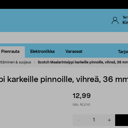
Ter
Ki
Pienrauta
Elektroniikka
Varaosat
Tarjo
ittäminen & suojaus
Scotch Maalarinteippi karkeille pinnoille, vihreä, 36 m
 karkeille pinnoille, vihreä, 36 m
12,99
(sis. ALV:n)
Product
quantity