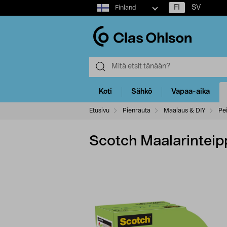
Select
FI
SV
Finland
market
Koti
Sähkö
Vapaa-aika
Etusivu
Pienrauta
Maalaus & DIY
Pe
Scotch Maalarinteippi