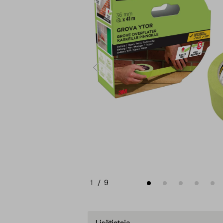
1
/
9