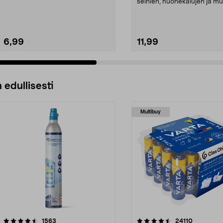
suojaa teipillä enne...
seinien, huonekalujen ja m
pintojen nope...
6,99
11,99
 edullisesti
Multibuy
4.5viidestä
arvostelut
4.5viidestä
arvostelut
1563
24110