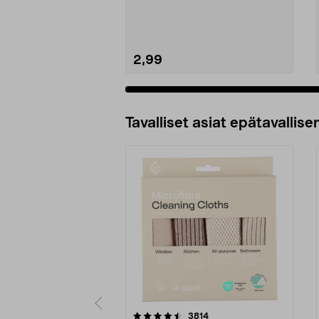
2,99
Tavalliset asiat epätavallisen
5viidestä
4.5viidestä
arvostelut
3814