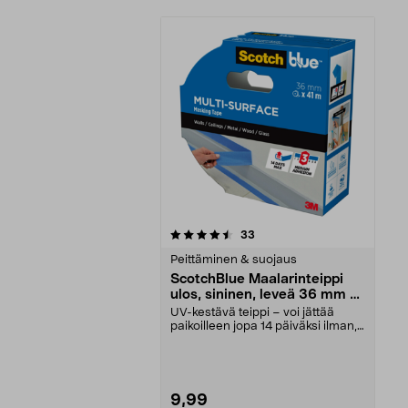
5viidestä
arvostelut
33
tähdestä
Peittäminen & suojaus
ScotchBlue Maalarinteippi
ulos, sininen, leveä 36 mm x
41 m
UV-kestävä teippi – voi jättää
paikoilleen jopa 14 päiväksi ilman,
että jättää j...
9,99