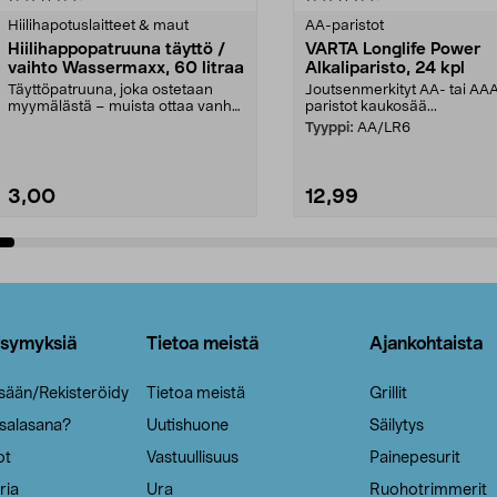
tähdestä
Hiilihapotuslaitteet & maut
AA-paristot
Hiilihappopatruuna täyttö /
VARTA Longlife Power
vaihto Wassermaxx, 60 litraa
Alkaliparisto, 24 kpl
Täyttöpatruuna, joka ostetaan
Joutsenmerkityt AA- tai AA
myymälästä – muista ottaa vanha
paristot kaukosää...
patruuna mukaasi m...
Tyyppi:
AA/LR6
3,00
12,99
Lisää ostoskoriin
Lisää ostoskoriin
ysymyksiä
Tietoa meistä
Ajankohtaista
isään/Rekisteröidy
Tietoa meistä
Grillit
 salasana?
Uutishuone
Säilytys
ot
Vastuullisuus
Painepesurit
ria
Ura
Ruohotrimmerit