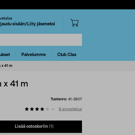
vetuloa
rjaudu sisään/Liity jäseneksi
ukset
Palvelumme
Club Clas
m x 41 m
m x 41 m
Tuotenro:
41-3807
8
arvostelua
Lisää ostoskoriin
(1)