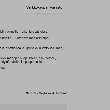
Verkkokaupan varasto
Hakee varastosaldoa...
la pinnoilla – ulko- ja sisätiloissa.
pinnoille – luotettava maalarinteippi
ksi sisätiloissa ja 3 päiväksi ulkotiloissa ilman,
iksi mattojen suojaukseen, tiili-, betoni-,
 höyläämättömille puupinnoille.
kaus.
Scotch
-
Näytä kaikki tuotteet