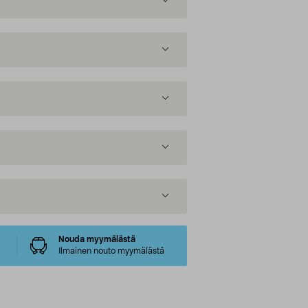
Nouda myymälästä
Ilmainen nouto myymälästä