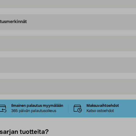
oitusmerkinnät
Ilmainen palautus myymälään
Maksuvaihtoehdot
365 päivän palautusoikeus
Katso ostoehdot
sarjan tuotteita?