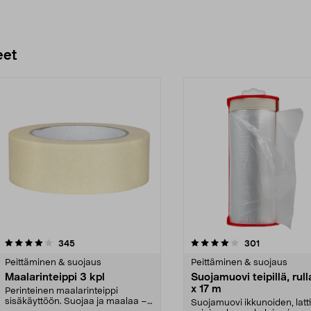
eet
4.0 viidestä
arvostelut
4.5 viidestä
arvostelut
345
301
tähdestä
Peittäminen & suojaus
Peittäminen & suojaus
Maalarinteippi 3 kpl
Suojamuovi teipillä, rull
x 17 m
Perinteinen maalarinteippi
sisäkäyttöön. Suojaa ja maalaa –
Suojamuovi ikkunoiden, latt