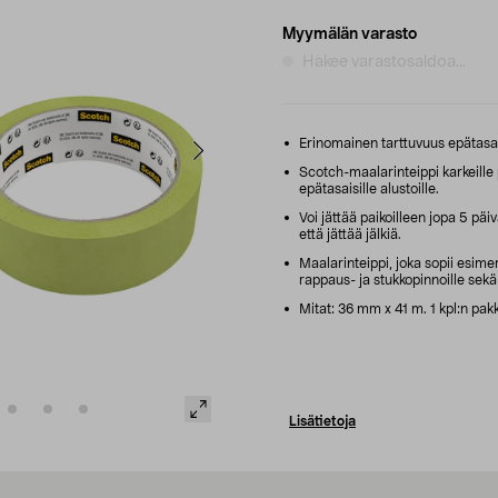
Myymälän varasto
Hakee varastosaldoa...
Erinomainen tarttuvuus epätasaisil
Scotch-maalarinteippi karkeille 
epätasaisille alustoille.
Voi jättää paikoilleen jopa 5 päivä
että jättää jälkiä.
Maalarinteippi, joka sopii esimerk
rappaus- ja stukkopinnoille sekä
Mitat: 36 mm x 41 m. 1 kpl:n pak
Lisätietoja