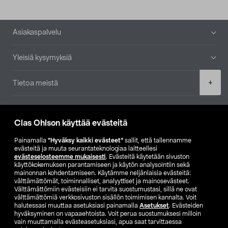
Alatunniste
Asiakaspalvelu
Yleisiä kysymyksiä
Product
+
Tietoa meistä
quantity
Ajankohtaista
Clas Ohlson käyttää evästeitä
Muut yrityksemme
Painamalla
”Hyväksy kaikki evästeet”
sallit, että tallennamme
evästeitä ja muuta seurantateknologiaa laitteellesi
evästeselosteemme mukaisesti
. Evästeitä käytetään sivuston
Etsi myymälä
käyttökokemuksen parantamiseen ja käytön analysointiin sekä
mainonnan kohdentamiseen. Käytämme neljänlaisia evästeitä:
välttämättömät, toiminnalliset, analyyttiset ja mainosevästeet.
SE
NO
FI
Välttämättömiin evästeisiin ei tarvita suostumustasi, sillä ne ovat
välttämättömiä verkkosivuston sisällön toimimisen kannalta. Voit
FI
SV
halutessasi muuttaa asetuksiasi painamalla
Asetukset
. Evästeiden
hyväksyminen on vapaaehtoista. Voit perua suostumuksesi milloin
vain muuttamalla evästeasetuksiasi, apua saat tarvittaessa