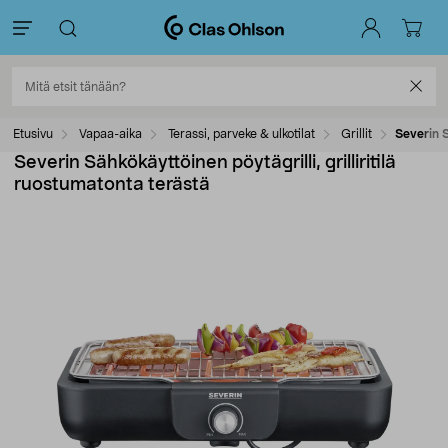
Etusivu
Vapaa-aika
Terassi, parveke & ulkotilat
Grillit
Severin S
Severin Sähkökäyttöinen pöytägrilli, grilliritilä
ruostumatonta terästä