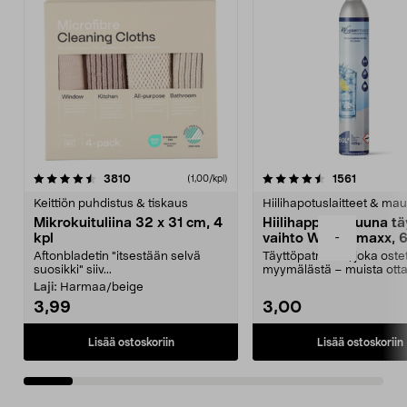
4.5viidestä
arvostelut
4.5viidestä
arvostelu
3810
1561
(1,00/kpl)
tähdestä
t
Keittiön puhdistus & tiskaus
Hiilihapotuslaitteet & mau
Mikrokuituliina 32 x 31 cm, 4
Hiilihappopatruuna tä
-
kpl
vaihto Wassermaxx, 6
Aftonbladetin "itsestään selvä
Täyttöpatruuna, joka ost
suosikki" siiv...
myymälästä – muista ott
patruuna mukaasi m...
Laji:
Harmaa/beige
3,99
3,00
Lisää ostoskoriin
Lisää ostoskoriin