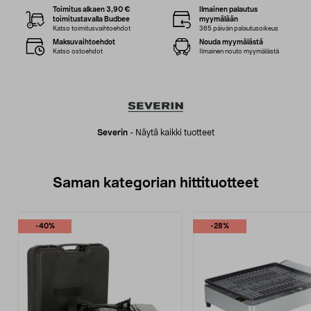
Toimitus alkaen 3,90 €
Ilmainen palautus
toimitustavalla Budbee
myymälään
Katso toimitusvaihtoehdot
365 päivän palautusoikeus
Maksuvaihtoehdot
Nouda myymälästä
Katso ostoehdot
Ilmainen nouto myymälästä
Severin
-
Näytä kaikki tuotteet
Saman kategorian hittituotteet
-40%
-28%