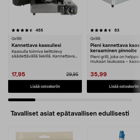
4.5 viidestä
arvostelut
4.5 viidestä
arvostelut
455
83
tähdestä
t
Grillit
Grillit
Kannettava kaasuliesi
Pieni kannettava kaasu
keraaminen pinnoite
Kaasulla toimiva keittolevy
säädettävällä liekillä. Kannettava
Pieni grilli, joka on helppo
kaasuliesi ruoan ...
mukaan laukussa – kaasu
MSF-1A myydään e...
17,95
35,99
29,95
Lisää ostoskoriin
Lisää ostoskoriin
Tavalliset asiat epätavallisen edullisesti