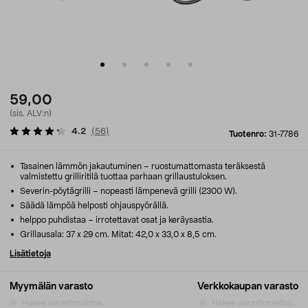
59,00
(sis. ALV:n)
4.2
(
56
)
Tuotenro:
31-7786
Tasainen lämmön jakautuminen – ruostumattomasta teräksestä
valmistettu grilliritilä tuottaa parhaan grillaustuloksen.
Severin-pöytägrilli – nopeasti lämpenevä grilli (2300 W).
Säädä lämpöä helposti ohjauspyörällä.
helppo puhdistaa – irrotettavat osat ja keräysastia.
Grillausala: 37 x 29 cm. Mitat: 42,0 x 33,0 x 8,5 cm.
Lisätietoja
Myymälän varasto
Verkkokaupan varasto
Hakee varastosaldoa...
Hakee varastosaldoa...