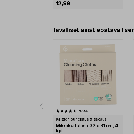
12,99
Lisää ostoskoriin
Tavalliset asiat epätavallisen
5viidestä
4.5viidestä
arvostelut
3814
tähdestä
tähdestä
Keittiön puhdistus & tiskaus
Mikrokuituliina 32 x 31 cm, 4
kpl