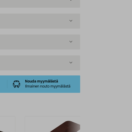
Nouda myymälästä
Ilmainen nouto myymälästä