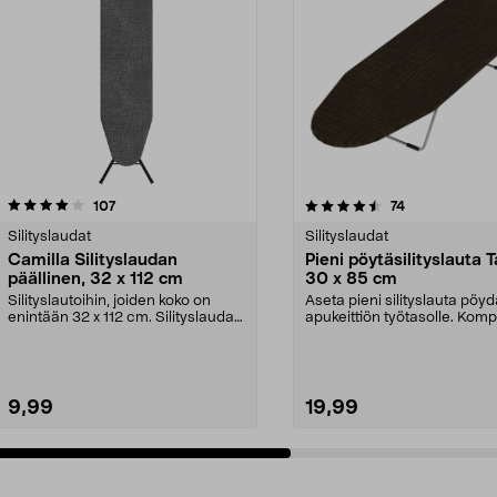
4.5 viidestä
arvostelut
3.5 viidestä
arvostelut
107
74
tähdestä
Silityslaudat
Silityslaudat
Camilla Silityslaudan
Pieni pöytäsilityslauta 
päällinen, 32 x 112 cm
30 x 85 cm
Silityslautoihin, joiden koko on
Aseta pieni silityslauta pöydä
enintään 32 x 112 cm. Silityslaudan
apukeittiön työtasolle. Komp
päällinen –...
kokoon...
9,99
19,99