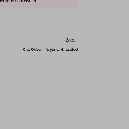
empaa tältä sivulta.
Clas Ohlson
-
Näytä kaikki tuotteet