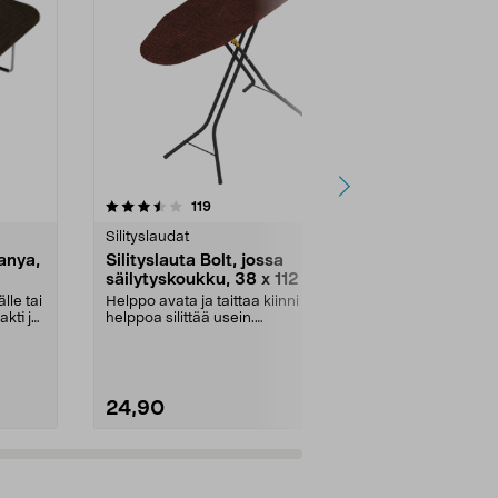
4.5 viidestä
arvostelut
4.5
119
9
tähdestä
tähdestä
Silityslaudat
Silityslaudat
Tanya,
Silityslauta Bolt, jossa
Ode Hihasili
säilytyskoukku, 38 x 112 cm
cm
lle tai
Helppo avata ja taittaa kiinni –
Silitä kaulus
akti ja
helppoa silittää usein.
hihat helpost
Kokoontaitettava Bolt-s...
hihasilityslauta
24,90
14,99