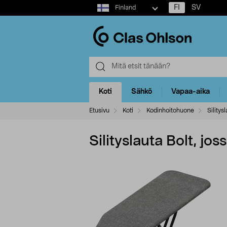
Select
FI
SV
Finland
market
Koti
Sähkö
Vapaa-aika
Etusivu
Koti
Kodinhoitohuone
Silitys
Silityslauta Bolt, jo