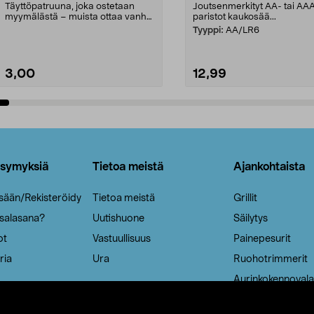
Täyttöpatruuna, joka ostetaan
Joutsenmerkityt AA- tai AA
myymälästä – muista ottaa vanha
paristot kaukosää...
patruuna mukaasi m...
Tyyppi:
AA/LR6
3,00
12,99
Lisää ostoskoriin
Lisää ostoskoriin
ysymyksiä
Tietoa meistä
Ajankohtaista
isään/Rekisteröidy
Tietoa meistä
Grillit
 salasana?
Uutishuone
Säilytys
ot
Vastuullisuus
Painepesurit
ria
Ura
Ruohotrimmerit
Aurinkokennovala