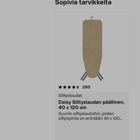
Sopivia tarvikkeita
5viidestä
arvostelut
280
tähdestä
Silityslaudat
Daisy Silityslaudan päällinen,
40 x 120 cm
Suuriin silityslautoihin, joiden
silityspinta on enintään 40 x 120
cm. Silitysla...