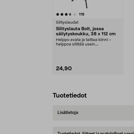
5viidestä
arvostelut
119
tähdestä
Silityslaudat
Silityslauta Bolt, jossa
säilytyskoukku, 38 x 112 cm
Helppo avata ja taittaa kiinni –
helppoa silittää usein.
Kokoontaitettava Bolt-s...
24,90
Lisää ostoskoriin
Tuotetiedot
Lisätietoja