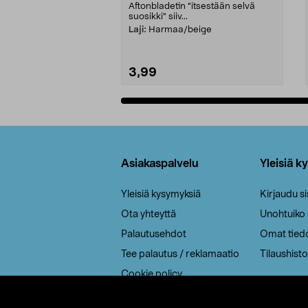
Aftonbladetin "itsestään selvä
suosikki" siiv...
Laji:
Harmaa/beige
3,99
Lisää ostoskoriin
Alatunniste
Asiakaspalvelu
Yleisiä k
Yleisiä kysymyksiä
Kirjaudu s
Ota yhteyttä
Unohtuiko
Palautusehdot
Omat tied
Tee palautus / reklamaatio
Tilaushisto
Cookie policy
Toimitustavat