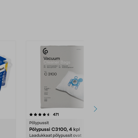
4.5viidestä
arvostelut
4.5
471
6
tähdestä
tähdestä
Pölypussit
Kierrätys & ro
Pölypussi C3100, 4 kpl
Roskapussi,
kahvat, 30 l
Laadukkaat pölypussit ovat