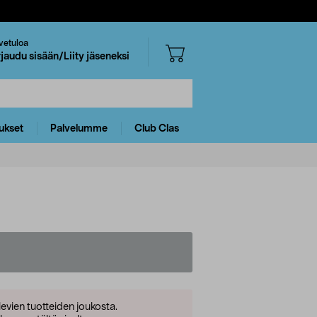
vetuloa
rjaudu sisään/Liity jäseneksi
ukset
Palvelumme
Club Clas
levien tuotteiden joukosta.