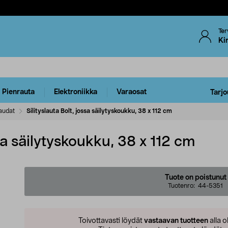
Ter
Ki
Pienrauta
Elektroniikka
Varaosat
Tarjo
laudat
Silityslauta Bolt, jossa säilytyskoukku, 38 x 112 cm
ssa säilytyskoukku, 38 x 112 cm
Tuote on poistunut
Tuotenro:
44-5351
Toivottavasti löydät
vastaavan tuotteen
alla o