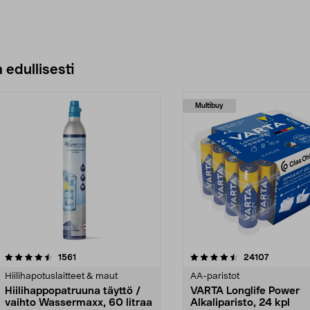
 edullisesti
Multibuy
4.5viidestä
arvostelut
4.5viidestä
arvostelut
1561
24107
tähdestä
Hiilihapotuslaitteet & maut
AA-paristot
Hiilihappopatruuna täyttö /
VARTA Longlife Power
vaihto Wassermaxx, 60 litraa
Alkaliparisto, 24 kpl