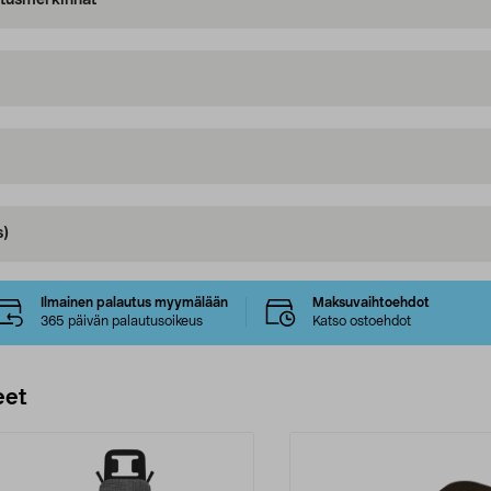
oitusmerkinnät
s)
Ilmainen palautus myymälään
Maksuvaihtoehdot
365 päivän palautusoikeus
Katso ostoehdot
eet