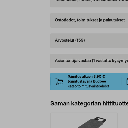
Tuotetiedot, liitteet ja mahdolliset var
Ostotiedot, toimitukset ja palautukset
Arvostelut
(159)
Asiantuntija vastaa
(1 vastattu kysymy
Toimitus alkaen 3,90 €
toimitustavalla Budbee
Katso toimitusvaihtoehdot
Saman kategorian hittituott