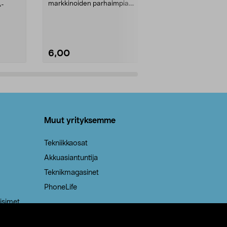
markkinoiden parhaimpia.
A-
Testivoittaja 
Kestävä, jopa 50 % suurempi ...
roskapussi u
Roskapussi, jo
6,00
2,00
Lisää ostoskoriin
Lisää
Muut yrityksemme
Tekniikkaosat
Akkuasiantuntija
Teknikmagasinet
PhoneLife
isimet