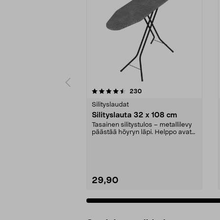
5 viidestä
4.0 viidestä
arvostelut
230
tähdestä
tähdestä
Silityslaudat
Silityslauta 32 x 108 cm
Tasainen silitystulos – metallilevy
päästää höyryn läpi. Helppo avata
ja taittaa...
29,90