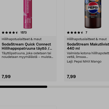
4.5 viidestä
arvostelut
4.5 viidestä
arvostelut
1573
7
tähdestä
Hiilihapotuslaitteet & maut
Hiilihapotuslaitteet & maut
SodaStream Quick Connect
SodaStream Makutiivist
Hiilihappopatruuna täyttö /
440 ml
vaihto, 60 litraa
Täyttöpatruuna, joka ostetaan tai
Valmista kotona hiilihapotet
noudetaan myymälästä – muista
vettä, limsaa...
ottaa vanha patr...
Laji:
Pepsi MAX Mango
7,99
7,99