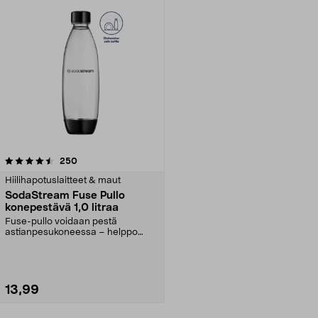
arvostelut
250
Hiilihapotuslaitteet & maut
SodaStream Fuse Pullo
konepestävä 1,0 litraa
Fuse-pullo voidaan pestä
astianpesukoneessa – helppo
puhdistaa kunnolla. Uudelle...
13,99