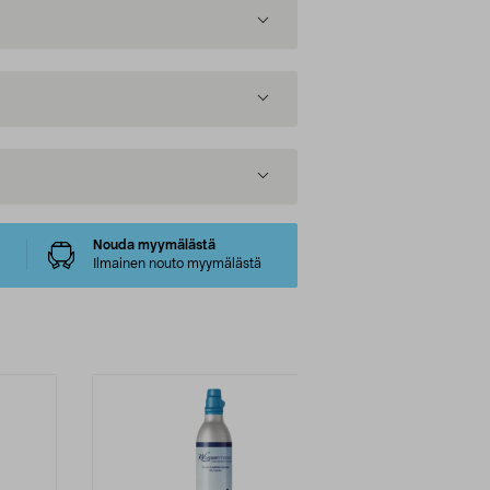
Nouda myymälästä
Ilmainen nouto myymälästä
Multibuy
Uutuus