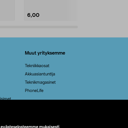
6,00
2,00
Lisää ostoskoriin
Lisää
Muut yrityksemme
Tekniikkaosat
Akkuasiantuntija
Teknikmagasinet
PhoneLife
isimet
i
evästeselosteemme mukaisesti
.