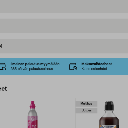
s)
Ilmainen palautus myymälään
Maksuvaihtoehdot
365 päivän palautusoikeus
Katso ostoehdot
eet
Multibuy
Uutuus