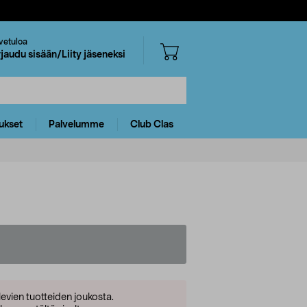
vetuloa
rjaudu sisään/Liity jäseneksi
ukset
Palvelumme
Club Clas
levien tuotteiden joukosta.