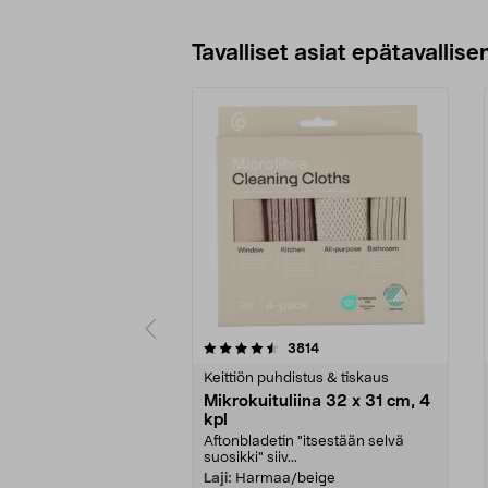
Lisää ostoskoriin
Tavalliset asiat epätavallisen
5viidestä
4.5viidestä
arvostelut
3814
tähdestä
tähdestä
Keittiön puhdistus & tiskaus
Mikrokuituliina 32 x 31 cm, 4
kpl
Aftonbladetin "itsestään selvä
suosikki" siiv...
Laji:
Harmaa/beige