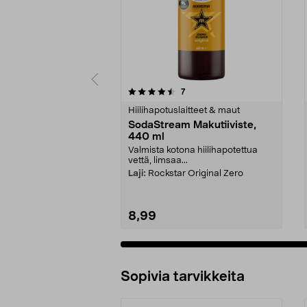
5 viidestä
4.5 viidestä
arvostelut
7
tähdestä
tähdestä
Hiilihapotuslaitteet & maut
SodaStream Makutiiviste,
440 ml
Valmista kotona hiilihapotettua
vettä, limsaa...
Laji:
Rockstar Original Zero
8,99
Sopivia tarvikkeita