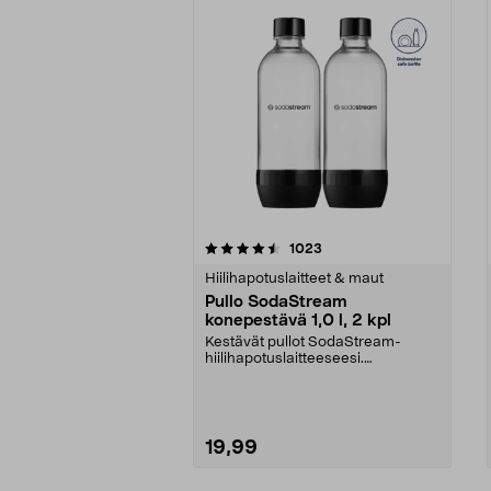
5viidestä
4.5viidestä
arvostelut
1023
tähdestä
tähdestä
Hiilihapotuslaitteet & maut
Pullo SodaStream
konepestävä 1,0 l, 2 kpl
Kestävät pullot SodaStream-
hiilihapotuslaitteeseesi.
Uudelleenkäytettävät muovip...
19,99