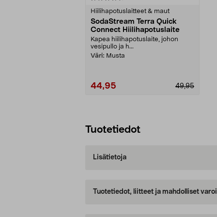
tähdestä
Hiilihapotuslaitteet & maut
SodaStream Terra Quick
Connect Hiilihapotuslaite
Kapea hiilihapotuslaite, johon
vesipullo ja h...
Väri:
Musta
44,95
49,95
Lisää ostoskoriin
Tuotetiedot
Lisätietoja
Tuotetiedot, liitteet ja mahdolliset var