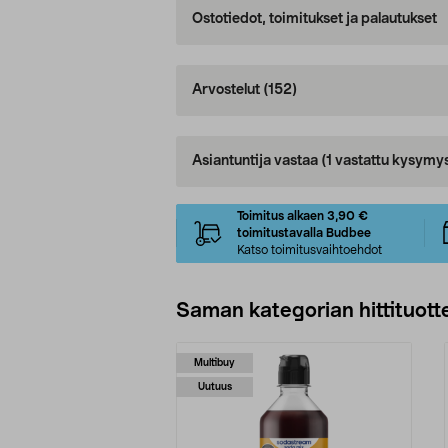
Ostotiedot, toimitukset ja palautukset
Arvostelut
(152)
Asiantuntija vastaa
(1 vastattu kysymy
Toimitus alkaen 3,90 €
toimitustavalla Budbee
Katso toimitusvaihtoehdot
Saman kategorian hittituott
Multibuy
Uutuus