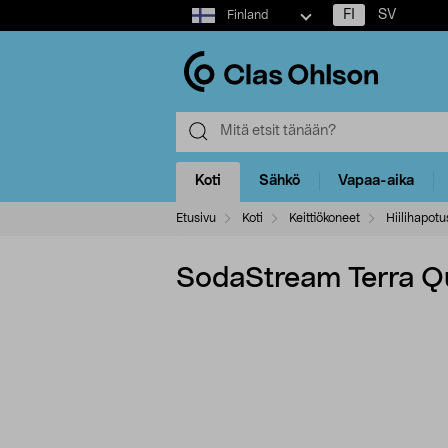
Select
FI
SV
Finland
market
Koti
Sähkö
Vapaa-aika
Etusivu
Koti
Keittiökoneet
Hiilihapotu
SodaStream Terra Qu