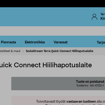
Ter
Ki
Pienrauta
Elektroniikka
Varaosat
Tarjo
slaitteet & maut
SodaStream Terra Quick Connect Hiilihapotuslaite
ick Connect Hiilihapotuslaite
Tuote on poistunut
Tuotenro:
44-4720-1
Toivottavasti löydät
vastaavan tuotteen
alla o