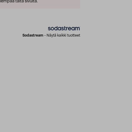
empaa tältä sivulta.
Sodastream
-
Näytä kaikki tuotteet