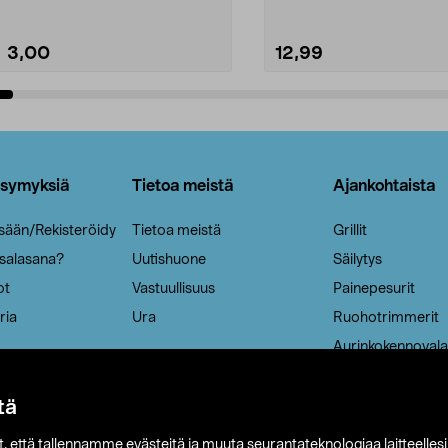
3,00
12,99
Lisää ostoskoriin
Lisää ostoskoriin
ysymyksiä
Tietoa meistä
Ajankohtaista
isään/Rekisteröidy
Tietoa meistä
Grillit
 salasana?
Uutishuone
Säilytys
ot
Vastuullisuus
Painepesurit
ria
Ura
Ruohotrimmerit
Aurinkokennovala
tä
it, että tallennamme evästeitä ja muuta seurantateknologiaa laitteelles