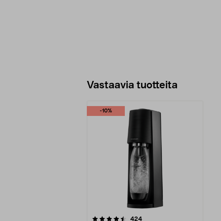
Vastaavia tuotteita
-10%
5viidestä
arvostelut
424