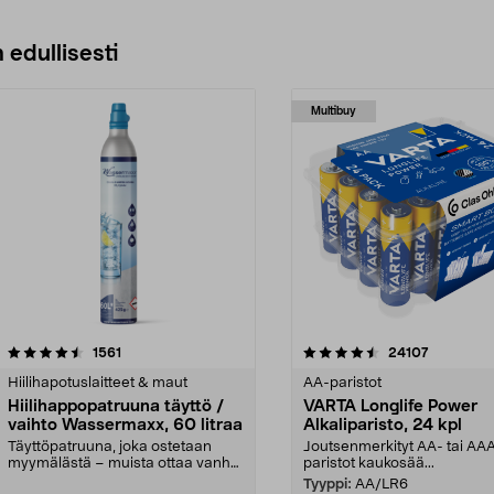
Lisää ostoskoriin
 edullisesti
Multibuy
4.5viidestä
arvostelut
4.5viidestä
arvostelut
1561
24107
tähdestä
Hiilihapotuslaitteet & maut
AA-paristot
Hiilihappopatruuna täyttö /
VARTA Longlife Power
vaihto Wassermaxx, 60 litraa
Alkaliparisto, 24 kpl
Täyttöpatruuna, joka ostetaan
Joutsenmerkityt AA- tai AA
myymälästä – muista ottaa vanha
paristot kaukosää...
patruuna mukaasi m...
Tyyppi:
AA/LR6