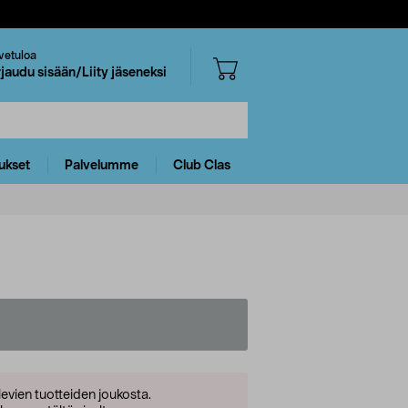
vetuloa
rjaudu sisään/Liity jäseneksi
ukset
Palvelumme
Club Clas
levien tuotteiden joukosta.