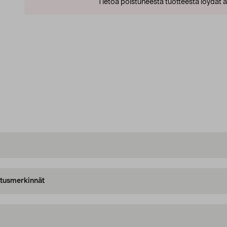
Tietoa poistuneesta tuotteesta löydät al
oitusmerkinnät