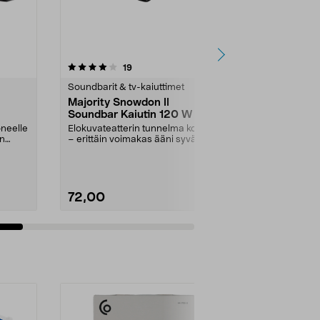
3.5 viidestä
arvostelut
19
1
tähdestä
tähdestä
Soundbarit & tv-kaiuttimet
Tietokonekaiu
Majority Snowdon II
Streetz SB
Soundbar Kaiutin 120 W
Bluetooth j
oneelle
Elokuvateatterin tunnelma kotona
Nosta tietokon
en
– erittäin voimakas ääni syvän
uudelle tasoll
bassoäänen tuott...
jossa väriva...
72,00
29,90