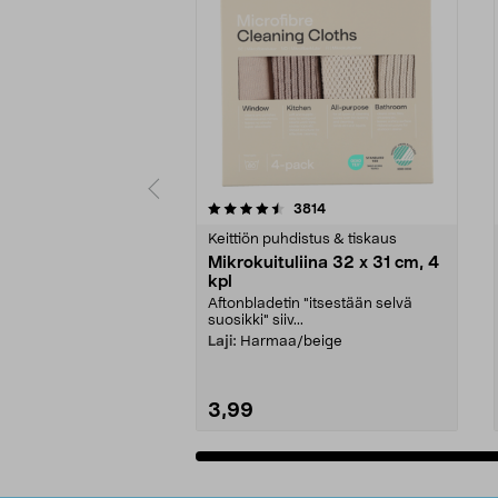
5viidestä
4.5viidestä
arvostelut
3814
tähdestä
tähdestä
Keittiön puhdistus & tiskaus
Mikrokuituliina 32 x 31 cm, 4
kpl
Aftonbladetin "itsestään selvä
suosikki" siiv...
Laji:
Harmaa/beige
3,99
Lisää ostoskoriin