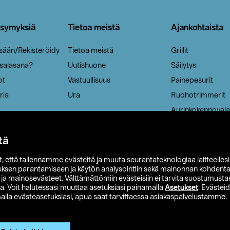
ysymyksiä
Tietoa meistä
Ajankohtaista
isään/Rekisteröidy
Tietoa meistä
Grillit
 salasana?
Uutishuone
Säilytys
ot
Vastuullisuus
Painepesurit
ria
Ura
Ruohotrimmerit
Aurinkokennovala
tä
it, että tallennamme evästeitä ja muuta seurantateknologiaa laitteelles
uksen parantamiseen ja käytön analysointiin sekä mainonnan kohdenta
t ja mainosevästeet. Välttämättömiin evästeisiin ei tarvita suostumustas
a. Voit halutessasi muuttaa asetuksiasi painamalla
Asetukset
. Evästei
lla evästeasetuksiasi, apua saat tarvittaessa asiakaspalvelustamme.
 Ohlson
Club Clas
Ostoehdot
Tietosuojaseloste
Et
Näytä hinnat ilman ALV:a