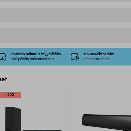
Ilmainen palautus myymälään
Maksuvaihtoehdot
365 päivän palautusoikeus
Katso ostoehdot
eet
-30%