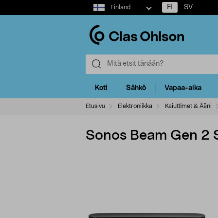
Select
FI
SV
Finland
market
Koti
Sähkö
Vapaa-aika
Etusivu
Elektroniikka
Kaiuttimet & Ääni
Sonos Beam Gen 2 