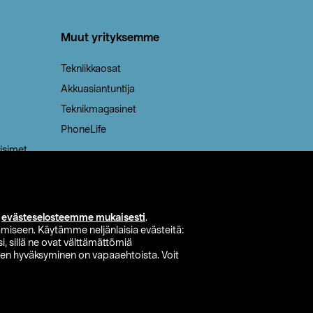
Muut yrityksemme
Tekniikkaosat
Akkuasiantuntija
Teknikmagasinet
PhoneLife
isimet
i
evästeselosteemme mukaisesti
.
miseen. Käytämme neljänlaisia evästeitä:
i, sillä ne ovat välttämättömiä
den hyväksyminen on vapaaehtoista. Voit
si myymälä