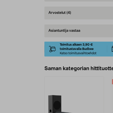
Arvostelut
(4)
Asiantuntija vastaa
Toimitus alkaen 3,90 €
toimitustavalla Budbee
Katso toimitusvaihtoehdot
Saman kategorian hittituott