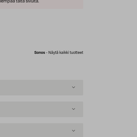
empaa tältä sivulta.
Sonos
-
Näytä kaikki tuotteet