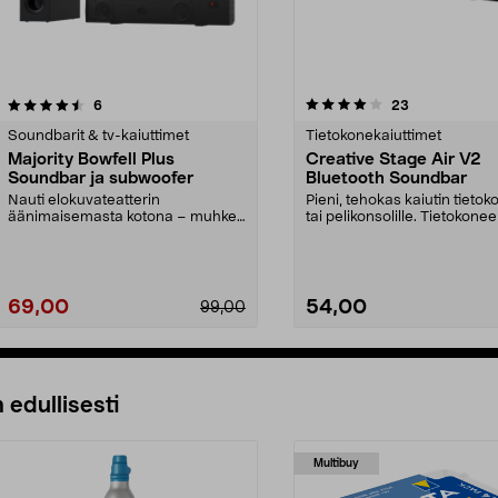
4.0 viidestä
arvostelut
4.0 viidestä
arvostelut
6
23
tähdestä
Soundbarit & tv-kaiuttimet
Tietokonekaiuttimet
Majority Bowfell Plus
Creative Stage Air V2
Soundbar ja subwoofer
Bluetooth Soundbar
Nauti elokuvateatterin
Pieni, tehokas kaiutin tietok
äänimaisemasta kotona – muhkea
tai pelikonsolille. Tietokone
ääni lisää katselunautinto...
kaiutin on ...
69,00
54,00
99,00
 edullisesti
Multibuy