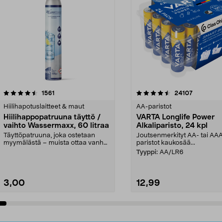
4.5viidestä
arvostelut
4.5viidestä
arvostelut
1561
24107
tähdestä
Hiilihapotuslaitteet & maut
AA-paristot
Hiilihappopatruuna täyttö /
VARTA Longlife Power
vaihto Wassermaxx, 60 litraa
Alkaliparisto, 24 kpl
Täyttöpatruuna, joka ostetaan
Joutsenmerkityt AA- tai AA
myymälästä – muista ottaa vanha
paristot kaukosää...
patruuna mukaasi m...
Tyyppi:
AA/LR6
3,00
12,99
Lisää ostoskoriin
Lisää ostoskoriin