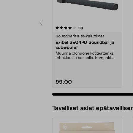
0 viidestä
4.5 viidestä
arvostelut
39
tähdestä
tähdestä
Soundbarit & tv-kaiuttimet
Exibel SE04PD Soundbar ja
subwoofer
Muunna olohuone kotiteatteriksi
tehokkaalla bassolla. Kompakti
Exibel-soundbar –...
99,00
Tavalliset asiat epätavallisen