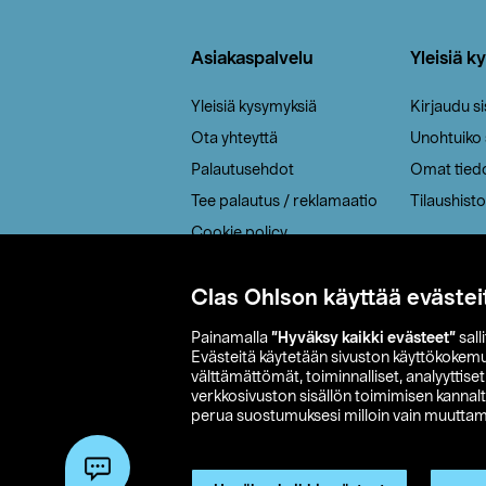
Alatunniste
Asiakaspalvelu
Yleisiä k
Yleisiä kysymyksiä
Kirjaudu s
Ota yhteyttä
Unohtuiko
Palautusehdot
Omat tied
Tee palautus / reklamaatio
Tilaushisto
Cookie policy
Toimitustavat
Clas Ohlson käyttää evästei
Saavutettavuus
Painamalla
”Hyväksy kaikki evästeet”
sall
Evästeitä käytetään sivuston käyttökokem
välttämättömät, toiminnalliset, analyyttise
verkkosivuston sisällön toimimisen kannalt
perua suostumuksesi milloin vain muuttama
© 2026 Clas