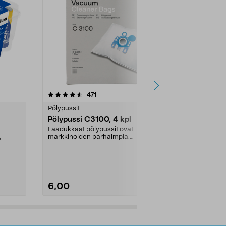
4.5viidestä
arvostelut
4.5
471
6
tähdestä
tähdestä
Pölypussit
Kierrätys & ro
Pölypussi C3100, 4 kpl
Roskapussi,
kahvat, 30 l
Laadukkaat pölypussit ovat
markkinoiden parhaimpia.
A-
Testivoittaja 
Kestävä, jopa 50 % suurempi ...
roskapussi u
Roskapussi, jo
6,00
2,00
Lisää ostoskoriin
Lisää