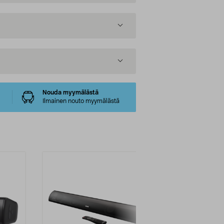
Nouda myymälästä
Ilmainen nouto myymälästä