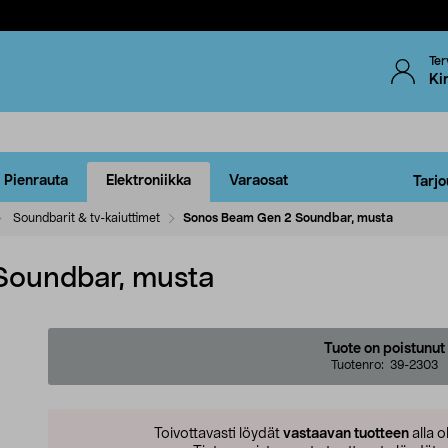
Ter
Ki
Pienrauta
Elektroniikka
Varaosat
Tarjo
Soundbarit & tv-kaiuttimet
Sonos Beam Gen 2 Soundbar, musta
Soundbar, musta
Tuote on poistunut
Tuotenro:
39-2303
Toivottavasti löydät
vastaavan tuotteen
alla o