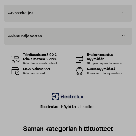
Arvostelut
(5)
Asiantuntija vastaa
Toimitus alkaen 3,90 €
Ilmainen palautus
toimitustavalla Budbee
myymälään
Katso toimitusvaihtoehdot
365 päivän palautusoikeus
Maksuvaihtoehdot
Nouda myymälästä
Katso ostoehdot
Ilmainen nouto myymälästä
Electrolux
-
Näytä kaikki tuotteet
Saman kategorian hittituotteet