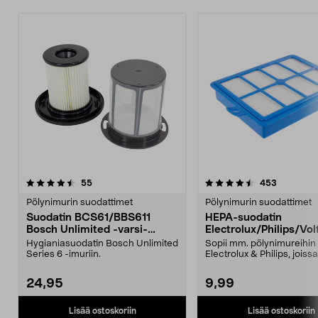
4.5 viidestä
arvostelut
4.5 viidestä
arvostelut
55
453
tähdestä
t
Pölynimurin suodattimet
Pölynimurin suodattimet
Suodatin BCS61/BBS611
HEPA-suodatin
Bosch Unlimited -varsi-
Electrolux/Philips/Vol
imuriin
pölynimureihin
Hygianiasuodatin Bosch Unlimited
Sopii mm. pölynimureihin
Series 6 -imuriin.
Electrolux & Philips, joiss
HEPA-suodatin: EF 18EFH.
24,95
9,99
Lisää ostoskoriin
Lisää ostoskoriin