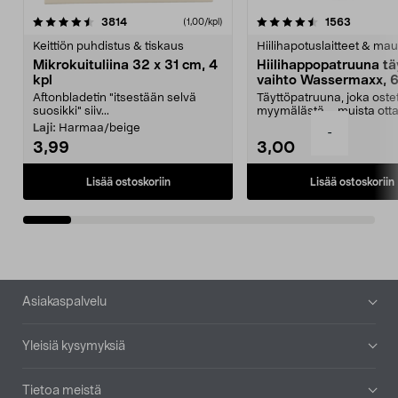
4.5viidestä
arvostelut
4.5viidestä
arvostelu
3814
1563
(1,00/kpl)
tähdestä
t
Keittiön puhdistus & tiskaus
Hiilihapotuslaitteet & mau
Mikrokuituliina 32 x 31 cm, 4
Hiilihappopatruuna tä
kpl
vaihto Wassermaxx, 6
Aftonbladetin "itsestään selvä
Täyttöpatruuna, joka ost
suosikki" siiv...
myymälästä – muista ott
patruuna mukaasi m...
Laji:
Harmaa/beige
-
3,99
3,00
Lisää ostoskoriin
Lisää ostoskoriin
Alatunniste
Asiakaspalvelu
Yleisiä kysymyksiä
Tietoa meistä