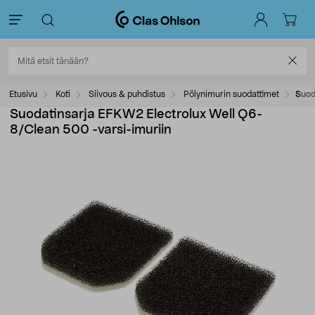
Etusivu
Koti
Siivous & puhdistus
Pölynimurin suodattimet
Suod
Suodatinsarja EFKW2 Electrolux Well Q6-
8/Clean 500 -varsi-imuriin