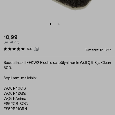
10,99
(sis. ALV:n)
5.0
(
5
)
Tuotenro:
51-3691
Suodatinsetti EFKW2 Electrolux-pölynimuriin Well Q6-8 ja Clean
500.
Sopii mm. malleihin:
WQ61-40OG
WQ61-42GG
WQ61-Anima
ES52CB18OG
ES52B21GRN