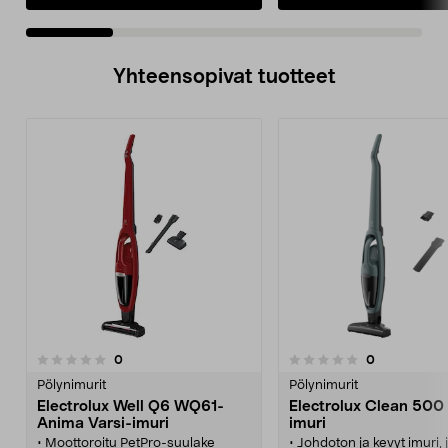
Yhteensopivat tuotteet
arvostelut
arvostelut
0
0
0.0 viidestä
0.0 viidestä
tähdestä
t
Pölynimurit
Pölynimurit
Electrolux Well Q6 WQ61-
Electrolux Clean 500 
Anima Varsi-imuri
imuri
• Moottoroitu PetPro-suulake
• Johdoton ja kevyt imuri,