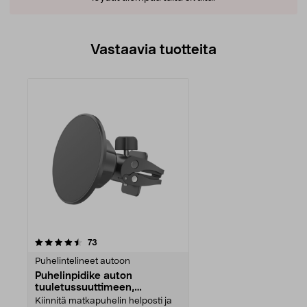
Vastaavia tuotteita
arvostelut
73
Puhelintelineet autoon
Puhelinpidike auton
tuuletussuuttimeen,
magneettinen
Kiinnitä matkapuhelin helposti ja