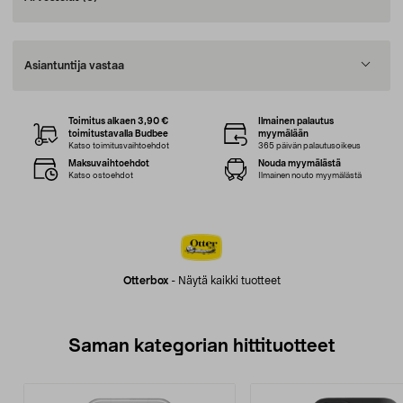
Asiantuntija vastaa
Toimitus alkaen 3,90 €
Ilmainen palautus
toimitustavalla Budbee
myymälään
Katso toimitusvaihtoehdot
365 päivän palautusoikeus
Maksuvaihtoehdot
Nouda myymälästä
Katso ostoehdot
Ilmainen nouto myymälästä
Otterbox
-
Näytä kaikki tuotteet
Saman kategorian hittituotteet