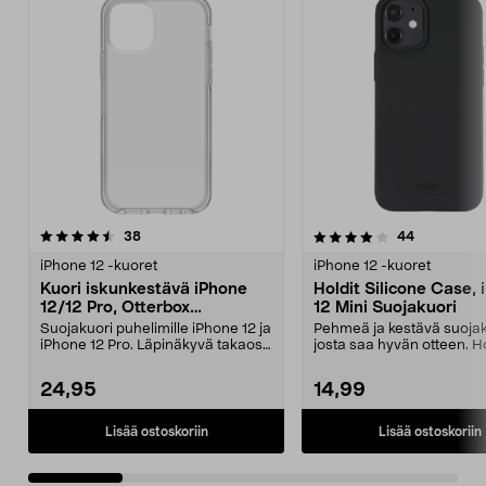
4.0 viidestä
arvostelut
4.5 viidestä
arvostelut
38
44
tähdestä
t
iPhone 12 -kuoret
iPhone 12 -kuoret
Kuori iskunkestävä iPhone
Holdit Silicone Case,
12/12 Pro, Otterbox
12 Mini Suojakuori
Symmetry
Suojakuori puhelimille iPhone 12 ja
Pehmeä ja kestävä suojak
iPhone 12 Pro. Läpinäkyvä takaosa
josta saa hyvän otteen. Ho
korostaa p...
silikonikuori iPh...
24,95
14,99
Lisää ostoskoriin
Lisää ostoskoriin