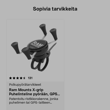
Sopivia tarvikkeita
arvostelut
131
Polkupyörätarvikkeet
Ram Mounts X-grip
Puhelinteline pyörään, GPS-
pidike
Patentoitu ristikkorakenne, jonka
puhelimen tai GPS-laitteen
kiinnitysvoima on e...