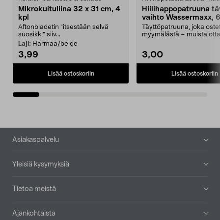
Mikrokuituliina 32 x 31 cm, 4
Hiilihappopatruuna tä
kpl
vaihto Wassermaxx, 6
Aftonbladetin "itsestään selvä
Täyttöpatruuna, joka ost
suosikki" siiv...
myymälästä – muista ott
patruuna mukaasi m...
Laji:
Harmaa/beige
3,99
3,00
Lisää ostoskoriin
Lisää ostoskoriin
Alatunniste
Asiakaspalvelu
Yleisiä kysymyksiä
Tietoa meistä
Ajankohtaista