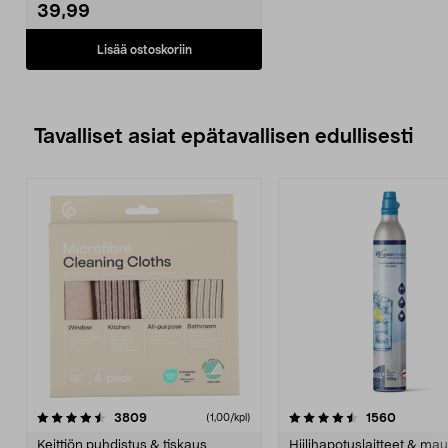
39,99
Lisää ostoskoriin
Tavalliset asiat epätavallisen edullisesti
4.5viidestä
arvostelut
4.5viidestä
arvostel
3809
1560
(1,00/kpl)
tähdestä
t
Keittiön puhdistus & tiskaus
Hiilihapotuslaitteet & mau