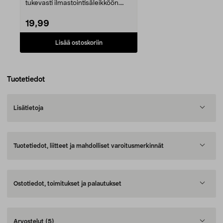
tukevasti ilmastointisäleikköön.
Pitää puhelin...
19,99
Lisää ostoskoriin
Tuotetiedot
Lisätietoja
Tuotetiedot, liitteet ja mahdolliset varoitusmerkinnät
Ostotiedot, toimitukset ja palautukset
Arvostelut
(5)