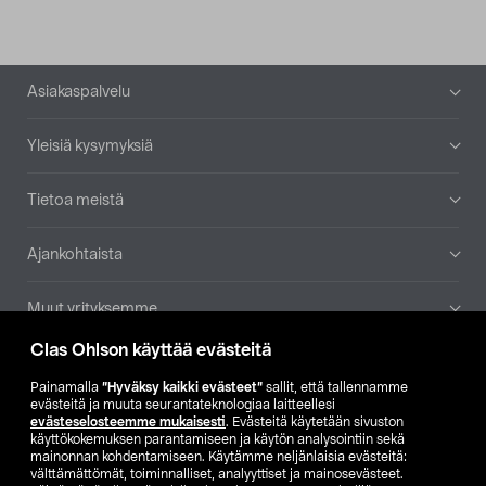
Alatunniste
Asiakaspalvelu
Yleisiä kysymyksiä
Tietoa meistä
Ajankohtaista
Muut yrityksemme
Clas Ohlson käyttää evästeitä
Etsi myymälä
Painamalla
”Hyväksy kaikki evästeet”
sallit, että tallennamme
evästeitä ja muuta seurantateknologiaa laitteellesi
SE
NO
FI
evästeselosteemme mukaisesti
. Evästeitä käytetään sivuston
käyttökokemuksen parantamiseen ja käytön analysointiin sekä
FI
SV
mainonnan kohdentamiseen. Käytämme neljänlaisia evästeitä:
välttämättömät, toiminnalliset, analyyttiset ja mainosevästeet.