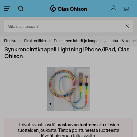
Etusivu
Elektroniikka
Puhelimen laturit ja kaapelit
Laturit & kaapel
Synkronointikaapeli Lightning iPhone/iPad, Clas
Ohlson
Toivottavasti löydät
vastaavan tuotteen
alla olevien
tuotteiden joukosta.
Tietoa poistuneesta tuotteesta
löydät alempaa tältä sivulta.