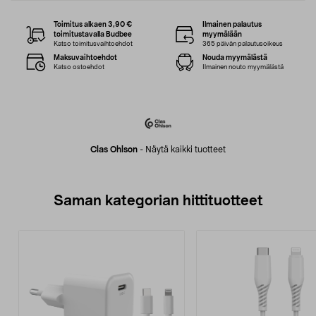
Toimitus alkaen 3,90 €
Ilmainen palautus
toimitustavalla Budbee
myymälään
Katso toimitusvaihtoehdot
365 päivän palautusoikeus
Maksuvaihtoehdot
Nouda myymälästä
Katso ostoehdot
Ilmainen nouto myymälästä
Clas Ohlson
-
Näytä kaikki tuotteet
Saman kategorian hittituotteet