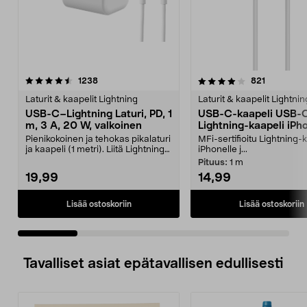
4.0 viidestä
arvostelut
4.0 viidestä
arvostelut
1238
821
tähdestä
t
Laturit & kaapelit Lightning
Laturit & kaapelit Lightnin
USB-C–Lightning Laturi, PD, 1
USB-C-kaapeli USB-
m, 3 A, 20 W, valkoinen
Lightning-kaapeli iPh
Clas Ohlson
Pienikokoinen ja tehokas pikalaturi
MFi-sertifioitu Lightning-
ja kaapeli (1 metri). Liitä Lightning-
iPhonelle j...
liitän...
Pituus:
1 m
19,99
14,99
Lisää ostoskoriin
Lisää ostoskoriin
Tavalliset asiat epätavallisen edullisesti