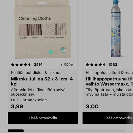
4.5viidestä
arvostelut
4.5viidestä
arvostelu
3814
1563
(1,00/kpl)
tähdestä
t
Keittiön puhdistus & tiskaus
Hiilihapotuslaitteet & mau
Mikrokuituliina 32 x 31 cm, 4
Hiilihappopatruuna tä
kpl
vaihto Wassermaxx, 6
Aftonbladetin "itsestään selvä
Täyttöpatruuna, joka ost
suosikki" siiv...
myymälästä – muista ott
patruuna mukaasi m...
Laji:
Harmaa/beige
3,99
3,00
Lisää ostoskoriin
Lisää ostoskoriin