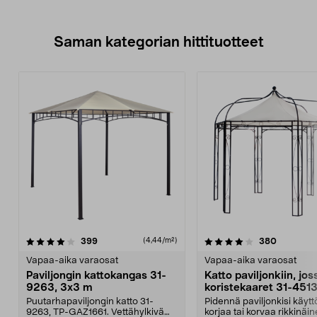
Saman kategorian hittituotteet
4.0 viidestä
arvostelut
5.0 viidestä
arvostelu
399
380
(4,44/m²)
tähdestä
t
Vapaa-aika varaosat
Vapaa-aika varaosat
Paviljongin kattokangas 31-
Katto paviljonkiin, jos
9263, 3x3 m
koristekaaret 31-451
Puutarhapaviljongin katto 31-
Pidennä paviljonkisi käytt
9263, TP-GAZ1661. Vettähylkivä
korjaa tai korvaa rikkinäin