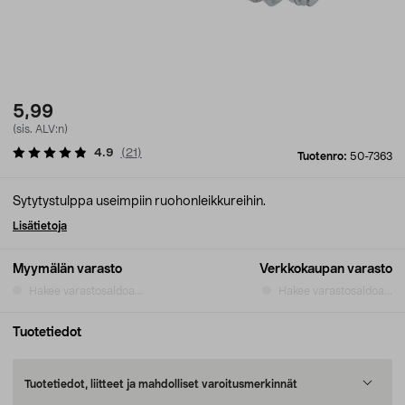
5,99
(sis. ALV:n)
4.9
(
21
)
Tuotenro:
50-7363
Sytytystulppa useimpiin ruohonleikkureihin.
Lisätietoja
Myymälän varasto
Verkkokaupan varasto
Hakee varastosaldoa...
Hakee varastosaldoa...
Tuotetiedot
Tuotetiedot, liitteet ja mahdolliset varoitusmerkinnät