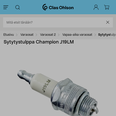
Etusivu
Varaosat
Varaosat 2
Vapaa-aika varaosat
Sytytystul
Sytytystulppa Champion J19LM