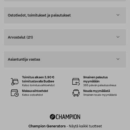
Ostotiedot, toimitukset ja palautukset
Arvostelut
(21)
Asiantuntija vastaa
Toimitus alkaen 3,90 €
Ilmainen palautus
toimitustavalla Budbee
myymälään
Katso toimitusvaihtoehdot
365 päivän palautusoikeus
Maksuvaihtoehdot
Nouda myymälästä
Katso ostoehdot
Ilmainen nouto myymälästä
Champion Generators
-
Näytä kaikki tuotteet