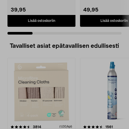
polyesteriä. Huom! ...
Puutarhap...
39,95
49,95
Lisää ostoskoriin
Lisää ostoskoriin
Tavalliset asiat epätavallisen edullisesti
4.5viidestä
arvostelut
4.5viidestä
arvostelu
3814
1561
(1,00/kpl)