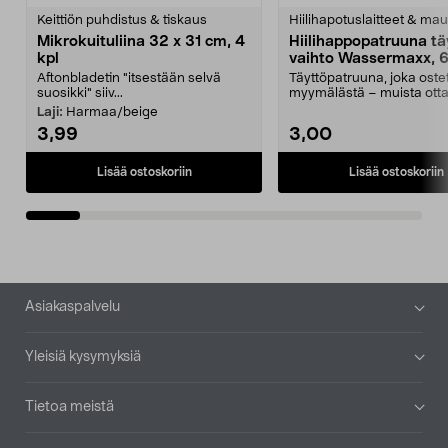
tähdestä
t
Keittiön puhdistus & tiskaus
Hiilihapotuslaitteet & mau
Mikrokuituliina 32 x 31 cm, 4
Hiilihappopatruuna tä
kpl
vaihto Wassermaxx, 6
Aftonbladetin "itsestään selvä
Täyttöpatruuna, joka ost
suosikki" siiv...
myymälästä – muista ott
patruuna mukaasi m...
Laji:
Harmaa/beige
3,99
3,00
Lisää ostoskoriin
Lisää ostoskoriin
Alatunniste
Asiakaspalvelu
Yleisiä kysymyksiä
Tietoa meistä