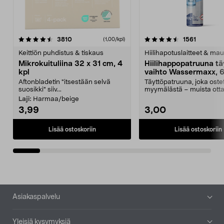
4.5viidestä
arvostelut
4.5viidestä
arvostelu
3810
1561
(1,00/kpl)
tähdestä
t
Keittiön puhdistus & tiskaus
Hiilihapotuslaitteet & mau
Mikrokuituliina 32 x 31 cm, 4
Hiilihappopatruuna tä
kpl
vaihto Wassermaxx, 6
Aftonbladetin "itsestään selvä
Täyttöpatruuna, joka ost
suosikki" siiv...
myymälästä – muista ott
patruuna mukaasi m...
Laji:
Harmaa/beige
3,99
3,00
Lisää ostoskoriin
Lisää ostoskoriin
Alatunniste
Asiakaspalvelu
Yleisiä kysymyksiä