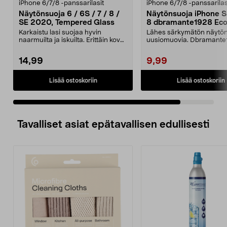
iPhone 6/7/8 -panssarilasit
iPhone 6/7/8 -panssarilas
Näytönsuoja 6 / 6S / 7 / 8 /
Näytönsuoja iPhone SE
SE 2020, Tempered Glass
8 dbramante1928 Eco
Karkaistu lasi suojaa hyvin
Lähes särkymätön näytö
naarmuilta ja iskuilta. Erittäin kova
uusiomuovia. Dbramante
näytönsuoja – ...
Eco-Shield -näytönsuoja .
14,99
9,99
Lisää ostoskoriin
Lisää ostoskoriin
Tavalliset asiat epätavallisen edullisesti