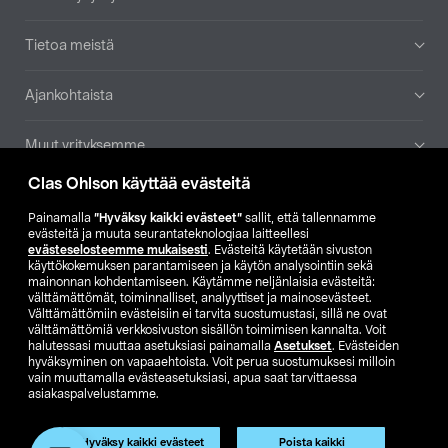
Tietoa meistä
Ajankohtaista
Muut yrityksemme
Clas Ohlson käyttää evästeitä
Etsi myymälä
Painamalla
”Hyväksy kaikki evästeet”
sallit, että tallennamme
evästeitä ja muuta seurantateknologiaa laitteellesi
SE
NO
FI
evästeselosteemme mukaisesti
. Evästeitä käytetään sivuston
käyttökokemuksen parantamiseen ja käytön analysointiin sekä
FI
SV
mainonnan kohdentamiseen. Käytämme neljänlaisia evästeitä:
välttämättömät, toiminnalliset, analyyttiset ja mainosevästeet.
Välttämättömiin evästeisiin ei tarvita suostumustasi, sillä ne ovat
välttämättömiä verkkosivuston sisällön toimimisen kannalta. Voit
halutessasi muuttaa asetuksiasi painamalla
Asetukset
. Evästeiden
hyväksyminen on vapaaehtoista. Voit perua suostumuksesi milloin
vain muuttamalla evästeasetuksiasi, apua saat tarvittaessa
asiakaspalvelustamme.
Club Clas
Ostoehdot
Tietosuojaseloste
Näytä hinnat ilman ALV:a
Tuote on poistunut
Hyväksy kaikki evästeet
Poista kaikki