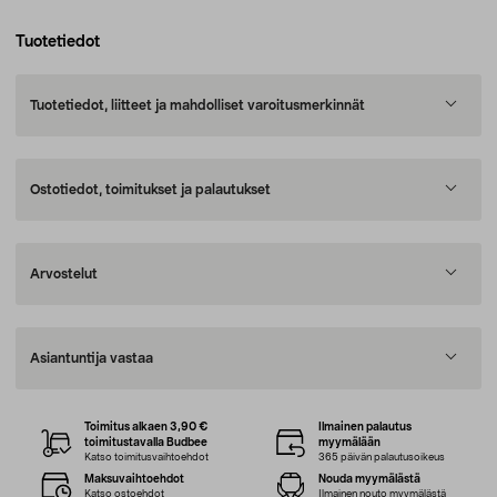
Tuotetiedot
Tuotetiedot, liitteet ja mahdolliset varoitusmerkinnät
Ostotiedot, toimitukset ja palautukset
Arvostelut
Asiantuntija vastaa
Toimitus alkaen 3,90 €
Ilmainen palautus
toimitustavalla Budbee
myymälään
Katso toimitusvaihtoehdot
365 päivän palautusoikeus
Maksuvaihtoehdot
Nouda myymälästä
Katso ostoehdot
Ilmainen nouto myymälästä