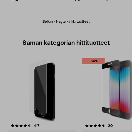
Belkin
-
Näytä kaikki tuotteet
Saman kategorian hittituotteet
-64%
4.5 viidestä
arvostelut
arvostelut
417
20
tähdestä