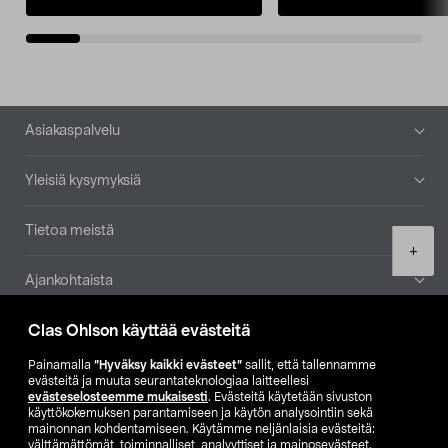
Alatunniste
Asiakaspalvelu
Yleisiä kysymyksiä
Tietoa meistä
Product
+
quantity
Ajankohtaista
Clas Ohlson käyttää evästeitä
Muut yrityksemme
Painamalla
”Hyväksy kaikki evästeet”
sallit, että tallennamme
Etsi myymälä
evästeitä ja muuta seurantateknologiaa laitteellesi
evästeselosteemme mukaisesti
. Evästeitä käytetään sivuston
käyttökokemuksen parantamiseen ja käytön analysointiin sekä
mainonnan kohdentamiseen. Käytämme neljänlaisia evästeitä:
SE
NO
FI
välttämättömät, toiminnalliset, analyyttiset ja mainosevästeet.