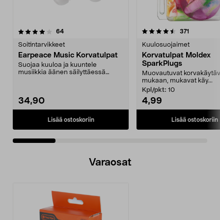
4.5 viidestä
arvostelut
4.5 viidestä
arvostelut
64
371
tähdestä
t
Soitintarvikkeet
Kuulosuojaimet
Earpeace Music Korvatulpat
Korvatulpat Moldex
SparkPlugs
Suojaa kuuloa ja kuuntele
musiikkia äänen säilyttäessä
Muovautuvat korvakäytä
luonnollisen sointunsa. E...
mukaan, mukavat käy...
Kpl/pkt:
10
34,90
4,99
Lisää ostoskoriin
Lisää ostoskoriin
Varaosat