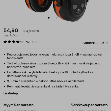
54,90
(54,90/kpl)
(sis. ALV:n)
4.1
(
34
)
Tuotenro:
41-3510
Kuulosuojaimet, jotka laskevat melutasoa jopa 31 dB – suojaa kuulosi
tehokkaasti.
Tactix-kuulosuojaimet, joissa Bluetooth – striimaa musiikkia ja puhu
handsfree-puheluita.
Ladattava akku – yhdellä latauksella jopa 18 tuntia käyttöaikaa
(latauskaapeli sisältyy).
3,5 mm:n sisääntulo – helppo liittää ulkoisia äänilähteitä.
Pehmeät, leveät tiivisterenkaat ja säädettävä sanka.
Lisätietoja
Myymälän varasto
Verkkokaupan varasto