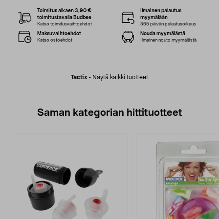
Toimitus alkaen 3,90 €
Ilmainen palautus
toimitustavalla Budbee
myymälään
Katso toimitusvaihtoehdot
365 päivän palautusoikeus
Maksuvaihtoehdot
Nouda myymälästä
Katso ostoehdot
Ilmainen nouto myymälästä
Tactix
-
Näytä kaikki tuotteet
Saman kategorian hittituotteet