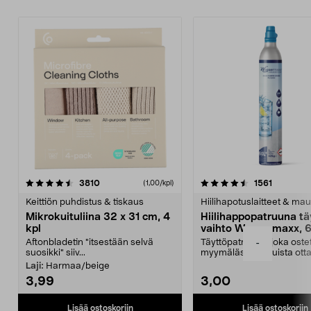
4.5viidestä
arvostelut
4.5viidestä
arvostelu
3810
1561
(1,00/kpl)
tähdestä
t
Keittiön puhdistus & tiskaus
Hiilihapotuslaitteet & mau
Mikrokuituliina 32 x 31 cm, 4
Hiilihappopatruuna tä
kpl
vaihto Wassermaxx, 6
Aftonbladetin "itsestään selvä
Täyttöpatruuna, joka ost
-
suosikki" siiv...
myymälästä – muista ott
patruuna mukaasi m...
Laji:
Harmaa/beige
3,99
3,00
Lisää ostoskoriin
Lisää ostoskoriin