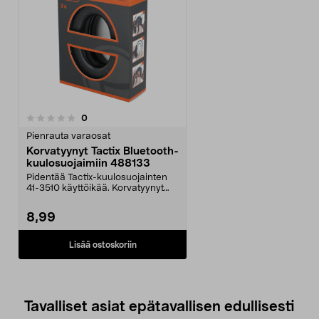
arvostelut
0
Pienrauta varaosat
Korvatyynyt Tactix Bluetooth-
kuulosuojaimiin 488133
Pidentää Tactix-kuulosuojainten
41-3510 käyttöikää. Korvatyynyt
varmistavat hygi...
8,99
Lisää ostoskoriin
Tavalliset asiat epätavallisen edullisesti