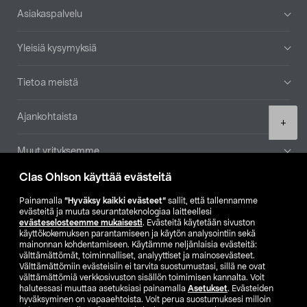
Alatunniste
Asiakaspalvelu
Yleisiä kysymyksiä
Tietoa meistä
Ajankohtaista
Product
+
quantity
Muut yrityksemme
Clas Ohlson käyttää evästeitä
Etsi myymälä
Painamalla
”Hyväksy kaikki evästeet”
sallit, että tallennamme
evästeitä ja muuta seurantateknologiaa laitteellesi
SE
NO
FI
evästeselosteemme mukaisesti
. Evästeitä käytetään sivuston
käyttökokemuksen parantamiseen ja käytön analysointiin sekä
FI
SV
mainonnan kohdentamiseen. Käytämme neljänlaisia evästeitä:
välttämättömät, toiminnalliset, analyyttiset ja mainosevästeet.
Välttämättömiin evästeisiin ei tarvita suostumustasi, sillä ne ovat
välttämättömiä verkkosivuston sisällön toimimisen kannalta. Voit
halutessasi muuttaa asetuksiasi painamalla
Asetukset
. Evästeiden
hyväksyminen on vapaaehtoista. Voit perua suostumuksesi milloin