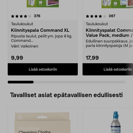
4.0 viidestä
arvostelut
4.0 viidestä
arvostelut
376
367
tähdestä
t
Taulukoukut
Taulukoukut
Kiinnityspala Command XL
Kiinnityspalat Comm
Value Pack, medium /
Ripusta taulut, peilit ym. jopa 9 kg.
Command...
Edullinen suurpakkaus, jo
paria kiinnityspaloja (M ja 
Väri:
Valkoinen
Command Value Pa...
9,99
17,99
Lisää ostoskoriin
Lisää ostoskoriin
Tavalliset asiat epätavallisen edullisesti