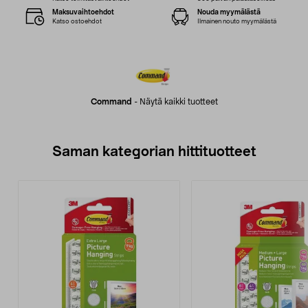
Maksuvaihtoehdot
Nouda myymälästä
Katso ostoehdot
Ilmainen nouto myymälästä
Command
-
Näytä kaikki tuotteet
Saman kategorian hittituotteet