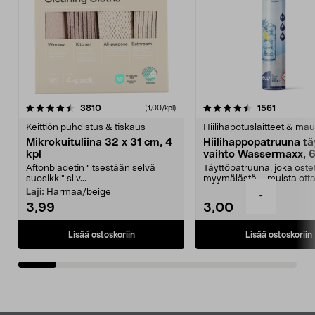
4.5viidestä
arvostelut
4.5viidestä
arvostelu
3810
1561
(1,00/kpl)
tähdestä
t
Keittiön puhdistus & tiskaus
Hiilihapotuslaitteet & mau
Mikrokuituliina 32 x 31 cm, 4
Hiilihappopatruuna tä
kpl
vaihto Wassermaxx, 6
Aftonbladetin "itsestään selvä
Täyttöpatruuna, joka ost
suosikki" siiv...
myymälästä – muista ott
patruuna mukaasi m...
Laji:
Harmaa/beige
-
3,99
3,00
Lisää ostoskoriin
Lisää ostoskoriin