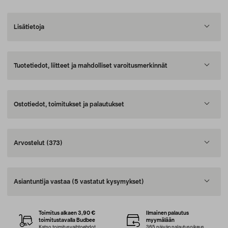
Lisätietoja
Tuotetiedot, liitteet ja mahdolliset varoitusmerkinnät
Ostotiedot, toimitukset ja palautukset
Arvostelut
(373)
Asiantuntija vastaa
(5 vastatut kysymykset)
Toimitus alkaen 3,90 €
Ilmainen palautus
toimitustavalla Budbee
myymälään
Katso toimitusvaihtoehdot
365 päivän palautusoikeus