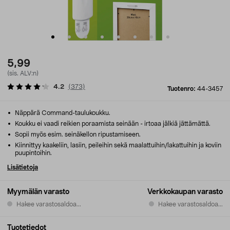
5,99
(sis. ALV:n)
4.2
(
373
)
Tuotenro:
44-3457
Näppärä Command-taulukoukku.
Koukku ei vaadi reikien poraamista seinään - irtoaa jälkiä jättämättä.
Sopii myös esim. seinäkellon ripustamiseen.
Kiinnittyy kaakeliin, lasiin, peileihin sekä maalattuihin/lakattuihin ja koviin
puupintoihin.
Lisätietoja
Myymälän varasto
Verkkokaupan varasto
Hakee varastosaldoa...
Hakee varastosaldoa...
Tuotetiedot