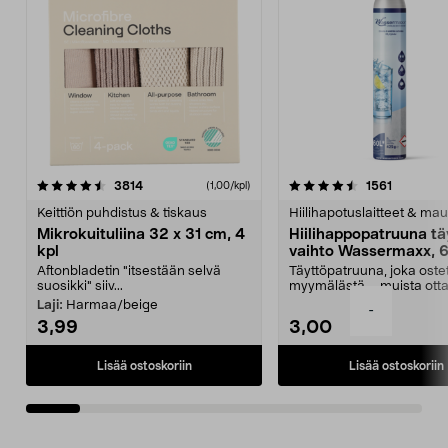
4.5viidestä
arvostelut
4.5viidestä
arvostelu
3814
1561
(1,00/kpl)
tähdestä
t
Keittiön puhdistus & tiskaus
Hiilihapotuslaitteet & mau
Mikrokuituliina 32 x 31 cm, 4
Hiilihappopatruuna tä
kpl
vaihto Wassermaxx, 6
Aftonbladetin "itsestään selvä
Täyttöpatruuna, joka ost
suosikki" siiv...
myymälästä – muista ott
patruuna mukaasi m...
Laji:
Harmaa/beige
-
3,99
3,00
Lisää ostoskoriin
Lisää ostoskoriin