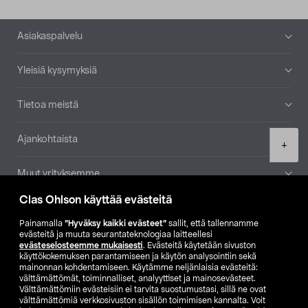
Alatunniste
Asiakaspalvelu
Yleisiä kysymyksiä
Tietoa meistä
Ajankohtaista
Product
+
quantity
Muut yrityksemme
Clas Ohlson käyttää evästeitä
Etsi myymälä
Painamalla
”Hyväksy kaikki evästeet”
sallit, että tallennamme
evästeitä ja muuta seurantateknologiaa laitteellesi
SE
NO
FI
evästeselosteemme mukaisesti
. Evästeitä käytetään sivuston
käyttökokemuksen parantamiseen ja käytön analysointiin sekä
FI
SV
mainonnan kohdentamiseen. Käytämme neljänlaisia evästeitä:
välttämättömät, toiminnalliset, analyyttiset ja mainosevästeet.
Välttämättömiin evästeisiin ei tarvita suostumustasi, sillä ne ovat
välttämättömiä verkkosivuston sisällön toimimisen kannalta. Voit