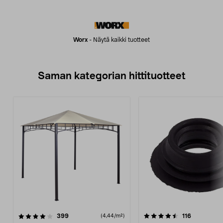
Worx
-
Näytä kaikki tuotteet
Saman kategorian hittituotteet
4.5 viidestä
arvostelut
4.0 viidestä
arvostelut
399
116
(4,44/m²)
tähdestä
t