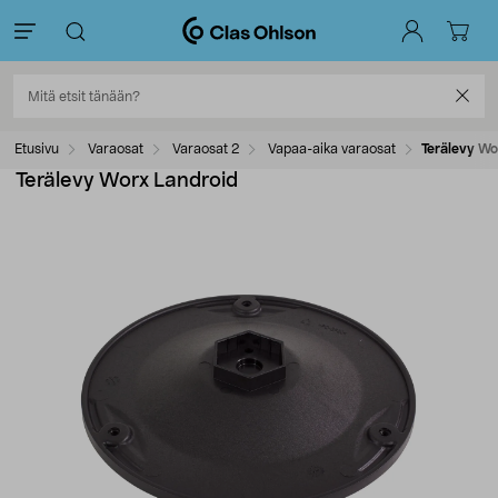
Etusivu
Varaosat
Varaosat 2
Vapaa-aika varaosat
Terälevy Wo
Terälevy Worx Landroid