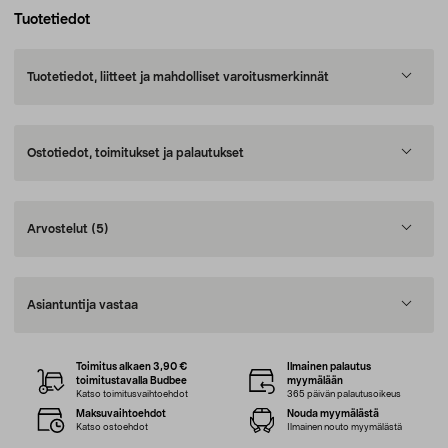
Tuotetiedot
Tuotetiedot, liitteet ja mahdolliset varoitusmerkinnät
Ostotiedot, toimitukset ja palautukset
Arvostelut
(5)
Asiantuntija vastaa
Toimitus alkaen 3,90 €
Ilmainen palautus
toimitustavalla Budbee
myymälään
Katso toimitusvaihtoehdot
365 päivän palautusoikeus
Maksuvaihtoehdot
Nouda myymälästä
Katso ostoehdot
Ilmainen nouto myymälästä