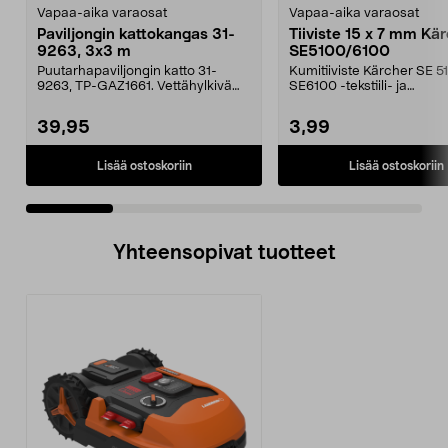
Vapaa-aika varaosat
Vapaa-aika varaosat
Paviljongin kattokangas 31-
Tiiviste 15 x 7 mm Kä
9263, 3x3 m
SE5100/6100
Puutarhapaviljongin katto 31-
Kumitiiviste Kärcher SE 5
9263, TP-GAZ1661. Vettähylkivä
SE6100 -tekstiili- ja
polyesteriä. Huom! ...
mattopesureihin.
39,95
3,99
Lisää ostoskoriin
Lisää ostoskoriin
Yhteensopivat tuotteet