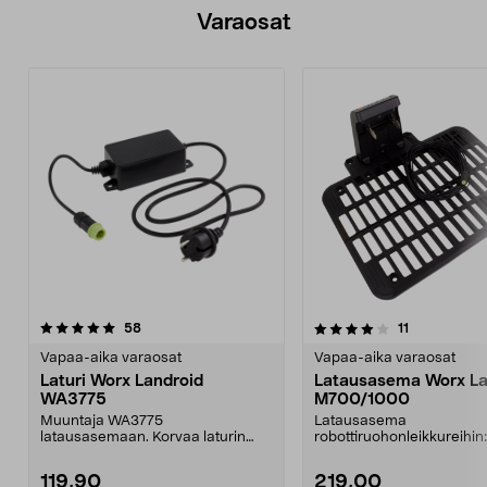
Varaosat
4.0viidestä
arvostelut
5.0viidestä
arvostelut
58
11
tähdestä
t
Vapaa-aika varaosat
Vapaa-aika varaosat
Laturi Worx Landroid
Latausasema Worx La
WA3775
M700/1000
Muuntaja WA3775
Latausasema
latausasemaan. Korvaa laturin
robottiruohonleikkureihin
WA3751.Sopii
Landroid M700 WR142EW
robottiruohonleikkuri...
Landroid M1...
119,90
219,00