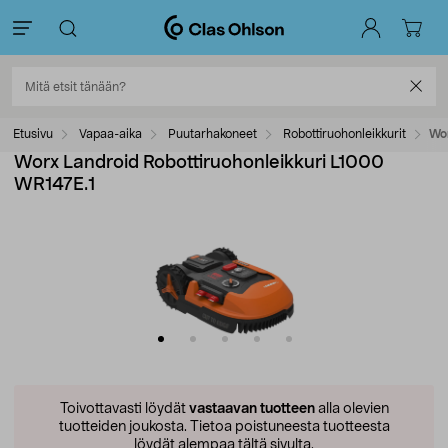
Etusivu
Vapaa-aika
Puutarhakoneet
Robottiruohonleikkurit
Wor
Worx Landroid Robottiruohonleikkuri L1000
WR147E.1
Toivottavasti löydät
vastaavan tuotteen
alla olevien
tuotteiden joukosta.
Tietoa poistuneesta tuotteesta
löydät alempaa tältä sivulta.