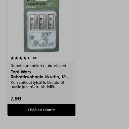
arvostelut
69
Robottiruohonleikkuutarvikkeet
Terä Worx
Robottiruohonleikkuriin, 12
kpl
Kun vaihdat tylsät leikkuuterät
uusiin ja teräviin, yhdellä
latauksella saatava ...
7,99
Lisää ostoskoriin