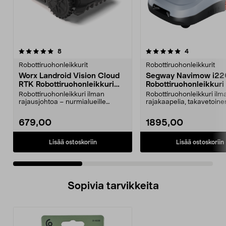
5.0 viidestä
arvostelut
4.0 viidestä
arvostelut
8
4
tähdestä
t
Robottiruohonleikkurit
Robottiruohonleikkurit
Worx Landroid Vision Cloud
Segway Navimow i22
RTK Robottiruohonleikkuri
Robottiruohonleikkuri
300 m2
rajakaapelia, 2000 m
Robottiruohonleikkuri ilman
Robottiruohonleikkuri ilm
rajausjohtoa – nurmialueille
rajakaapelia, takavetoine
enintään 300 m2. Robott...
leikkaa jopa 2000 m². S...
679,00
1895,00
Lisää ostoskoriin
Lisää ostoskoriin
Sopivia tarvikkeita