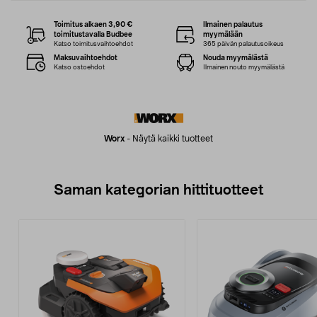
Toimitus alkaen 3,90 €
Ilmainen palautus
toimitustavalla Budbee
myymälään
Katso toimitusvaihtoehdot
365 päivän palautusoikeus
Maksuvaihtoehdot
Nouda myymälästä
Katso ostoehdot
Ilmainen nouto myymälästä
Worx
-
Näytä kaikki tuotteet
Saman kategorian hittituotteet