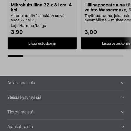
Mikrokuituliina 32 x 31 cm, 4
Hiilihappopatruuna tä
kpl
vaihto Wassermaxx, 6
Aftonbladetin "itsestään selvä
Täyttöpatruuna, joka ost
suosikki" siiv...
myymälästä – muista ott
patruuna mukaasi m...
Laji:
Harmaa/beige
3,99
3,00
Lisää ostoskoriin
Lisää ostoskoriin
Alatunniste
Asiakaspalvelu
Yleisiä kysymyksiä
Tietoa meistä
Ajankohtaista