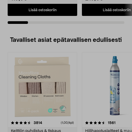
Lisää ostoskoriin
Lisää ostoskoriin
Tavalliset asiat epätavallisen edullisesti
4.5viidestä
arvostelut
4.5viidestä
arvostelu
3814
1561
(1,00/kpl)
tähdestä
t
Keittiön puhdistus & tiskaus
Hiilihapotuslaitteet & mau