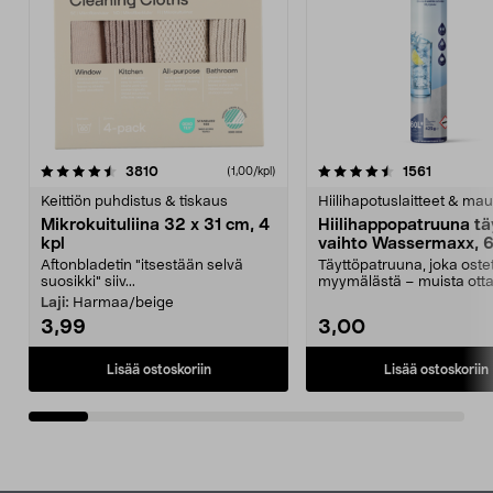
4.5viidestä
arvostelut
4.5viidestä
arvostelu
3810
1561
(1,00/kpl)
tähdestä
t
Keittiön puhdistus & tiskaus
Hiilihapotuslaitteet & mau
Mikrokuituliina 32 x 31 cm, 4
Hiilihappopatruuna tä
kpl
vaihto Wassermaxx, 6
Aftonbladetin "itsestään selvä
Täyttöpatruuna, joka ost
suosikki" siiv...
myymälästä – muista ott
patruuna mukaasi m...
Laji:
Harmaa/beige
3,99
3,00
Lisää ostoskoriin
Lisää ostoskoriin