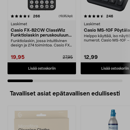
4.5 viidestä
arvostelut
4.0 viidestä
arvostelut
266
246
(19,95/kpl)
tähdestä
t
Laskimet
Laskimet
Casio FX-82CW ClassWiz
Casio MS-10F Pöytäla
Funktiolaskin peruskouluun /
Helppo käyttää, iso näyttö 
lukioon
numerot. Casio MS-10F –
Funktiolaskin, jossa intuitiivinen
edullinen pöytälaskin...
design ja 274 toimintoa. Casio FX-
82CW ClassW...
19,95
12,99
27,95
Lisää ostoskoriin
Lisää ostoskoriin
Tavalliset asiat epätavallisen edullisesti