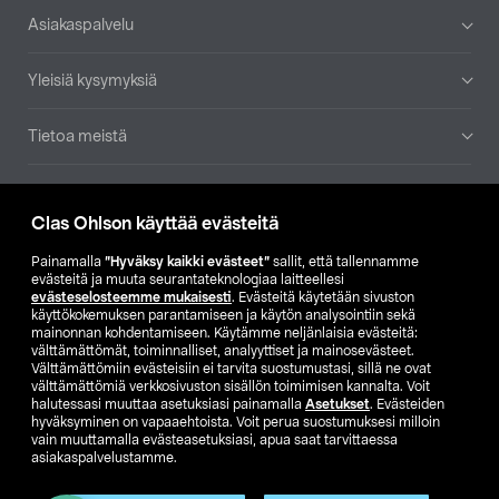
Alatunniste
Asiakaspalvelu
Yleisiä kysymyksiä
Tietoa meistä
Ajankohtaista
Clas Ohlson käyttää evästeitä
Muut yrityksemme
Painamalla
”Hyväksy kaikki evästeet”
sallit, että tallennamme
evästeitä ja muuta seurantateknologiaa laitteellesi
evästeselosteemme mukaisesti
. Evästeitä käytetään sivuston
Etsi myymälä
käyttökokemuksen parantamiseen ja käytön analysointiin sekä
mainonnan kohdentamiseen. Käytämme neljänlaisia evästeitä:
välttämättömät, toiminnalliset, analyyttiset ja mainosevästeet.
SE
NO
FI
Välttämättömiin evästeisiin ei tarvita suostumustasi, sillä ne ovat
välttämättömiä verkkosivuston sisällön toimimisen kannalta. Voit
FI
SV
halutessasi muuttaa asetuksiasi painamalla
Asetukset
. Evästeiden
hyväksyminen on vapaaehtoista. Voit perua suostumuksesi milloin
vain muuttamalla evästeasetuksiasi, apua saat tarvittaessa
asiakaspalvelustamme.