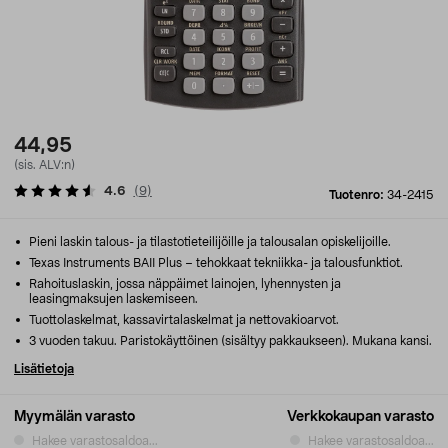
44,95
(sis. ALV:n)
4.6
(
9
)
Tuotenro:
34-2415
Pieni laskin talous- ja tilastotieteilijöille ja talousalan opiskelijoille.
Texas Instruments BAII Plus – tehokkaat tekniikka- ja talousfunktiot.
Rahoituslaskin, jossa näppäimet lainojen, lyhennysten ja
leasingmaksujen laskemiseen.
Tuottolaskelmat, kassavirtalaskelmat ja nettovakioarvot.
3 vuoden takuu. Paristokäyttöinen (sisältyy pakkaukseen). Mukana kansi.
Lisätietoja
Myymälän varasto
Verkkokaupan varasto
Hakee varastosaldoa...
Hakee varastosaldoa...