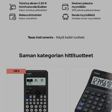
Toimitus alkaen 3,90 €
Ilmainen palautus
toimitustavalla Budbee
myymälään
Katso toimitusvaihtoehdot
365 päivän palautusoikeus
Maksuvaihtoehdot
Nouda myymälästä
Katso ostoehdot
Ilmainen nouto myymälästä
Texas Instruments
-
Näytä kaikki tuotteet
Saman kategorian hittituotteet
-29%