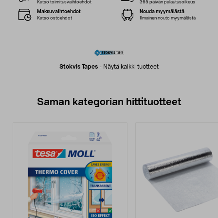
Katso toimitusvaihtoehdot
365 päivän palautusoikeus
Maksuvaihtoehdot
Nouda myymälästä
Katso ostoehdot
Ilmainen nouto myymälästä
Stokvis Tapes
-
Näytä kaikki tuotteet
Saman kategorian hittituotteet