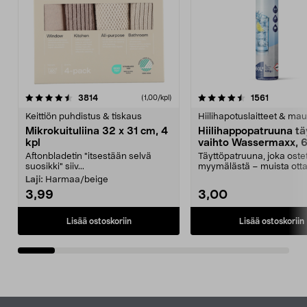
4.5viidestä
arvostelut
4.5viidestä
arvostelu
3814
1561
(1,00/kpl)
tähdestä
t
Keittiön puhdistus & tiskaus
Hiilihapotuslaitteet & mau
Mikrokuituliina 32 x 31 cm, 4
Hiilihappopatruuna tä
kpl
vaihto Wassermaxx, 6
Aftonbladetin "itsestään selvä
Täyttöpatruuna, joka ost
suosikki" siiv...
myymälästä – muista ott
patruuna mukaasi m...
Laji:
Harmaa/beige
3,99
3,00
Lisää ostoskoriin
Lisää ostoskoriin