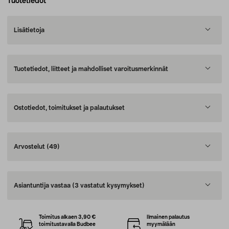
Tuotetiedot
Lisätietoja
Tuotetiedot, liitteet ja mahdolliset varoitusmerkinnät
Ostotiedot, toimitukset ja palautukset
Arvostelut
(49)
Asiantuntija vastaa
(3 vastatut kysymykset)
Toimitus alkaen 3,90 €
Ilmainen palautus
toimitustavalla Budbee
myymälään