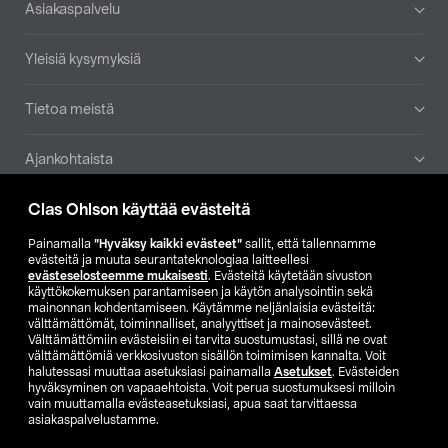
Alatunniste
Asiakaspalvelu
Yleisiä kysymyksiä
Tietoa meistä
Ajankohtaista
Clas Ohlson käyttää evästeitä
Muut yrityksemme
Painamalla
”Hyväksy kaikki evästeet”
sallit, että tallennamme
Etsi myymälä
evästeitä ja muuta seurantateknologiaa laitteellesi
evästeselosteemme mukaisesti
. Evästeitä käytetään sivuston
käyttökokemuksen parantamiseen ja käytön analysointiin sekä
mainonnan kohdentamiseen. Käytämme neljänlaisia evästeitä:
SE
NO
FI
välttämättömät, toiminnalliset, analyyttiset ja mainosevästeet.
Välttämättömiin evästeisiin ei tarvita suostumustasi, sillä ne ovat
FI
SV
välttämättömiä verkkosivuston sisällön toimimisen kannalta. Voit
halutessasi muuttaa asetuksiasi painamalla
Asetukset
. Evästeiden
hyväksyminen on vapaaehtoista. Voit perua suostumuksesi milloin
vain muuttamalla evästeasetuksiasi, apua saat tarvittaessa
asiakaspalvelustamme.