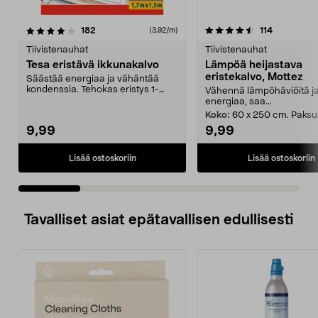
4.5 viidestä
arvostelut
4.5 viidestä
arvostelut
182
114
(3,92/m)
tähdestä
t
Tiivistenauhat
Tiivistenauhat
Tesa eristävä ikkunakalvo
Lämpöä heijastava
eristekalvo, Mottez
Säästää energiaa ja vähäntää
kondenssia. Tehokas eristys 1-
Vähennä lämpöhäviöitä j
lasiseen ikkunaan. He...
energiaa, saa...
Koko:
60 x 250 cm. Paks
9,99
9,99
Lisää ostoskoriin
Lisää ostoskoriin
Tavalliset asiat epätavallisen edullisesti