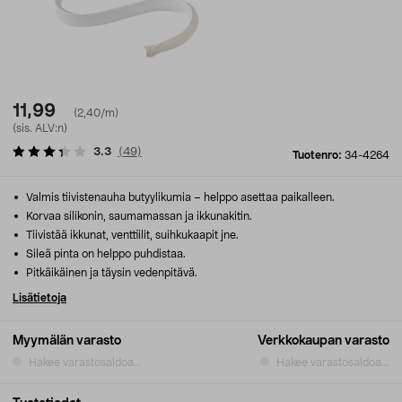
11,99
(2,40/m)
(sis. ALV:n)
3.3
(
49
)
Tuotenro:
34-4264
Valmis tiivistenauha butyylikumia – helppo asettaa paikalleen.
Korvaa silikonin, saumamassan ja ikkunakitin.
Tiivistää ikkunat, venttiilit, suihkukaapit jne.
Sileä pinta on helppo puhdistaa.
Pitkäikäinen ja täysin vedenpitävä.
Lisätietoja
Myymälän varasto
Verkkokaupan varasto
Hakee varastosaldoa...
Hakee varastosaldoa...