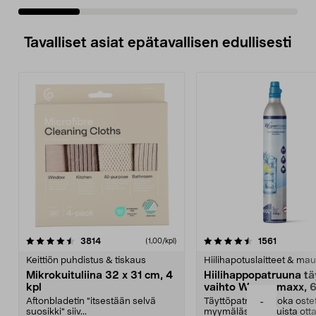
Tavalliset asiat epätavallisen edullisesti
4.5viidestä
arvostelut
4.5viidestä
arvostelu
3814
1561
(1,00/kpl)
tähdestä
t
Keittiön puhdistus & tiskaus
Hiilihapotuslaitteet & mau
Mikrokuituliina 32 x 31 cm, 4
Hiilihappopatruuna tä
kpl
vaihto Wassermaxx, 6
Aftonbladetin "itsestään selvä
Täyttöpatruuna, joka ost
-
suosikki" siiv...
myymälästä – muista ott