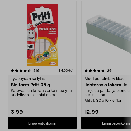
5.0 viidestä
arvostelut
5.0 viidestä
arvostelut
816
26
(114,00/kg)
tähdestä
t
Työpöydän säilytys
Muut puhelintarvikkeet
Sinitarra Pritt 35 g
Johtorasia lokeroilla
Kätevää sinitarraa voi käyttää yhä
Järjestä johdot ja pienesi
uudelleen - kiinnitä esim.
siististi – sa...
piirustukset ja po...
Mitat:
30 x 10 x 6.4cm
3,99
12,99
Lisää ostoskoriin
Lisää ostoskoriin