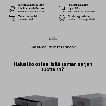
Toimitus alkaen 3,90 €
Ilmainen palautus
toimitustavalla Budbee
myymälään
Katso toimitusvaihtoehdot
365 päivän palautusoikeus
Maksuvaihtoehdot
Nouda myymälästä
Katso ostoehdot
Ilmainen nouto myymälästä
Clas Ohlson
-
Näytä kaikki tuotteet
Haluatko ostaa lisää saman sarjan
tuotteita?