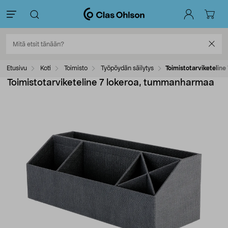
Etusivu
Koti
Toimisto
Työpöydän säilytys
Toimistotarviketelin
Toimistotarviketeline 7 lokeroa, tummanharmaa