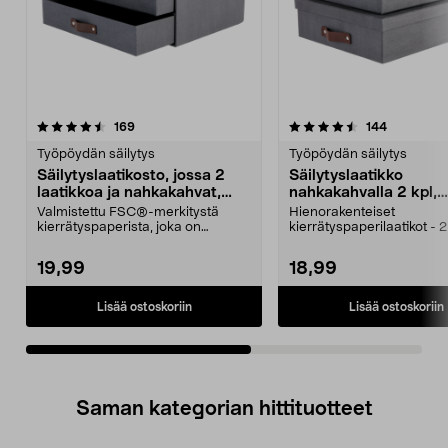
4.5viidestä
arvostelut
4.5viidestä
arvostelut
169
144
tähdestä
t
Työpöydän säilytys
Työpöydän säilytys
Säilytyslaatikosto, jossa 2
Säilytyslaatikko
laatikkoa ja nahkakahvat,
nahkakahvalla 2 kpl,
tummanharmaa
tummanharmaa
Valmistettu FSC®-merkitystä
Hienorakenteiset
kierrätyspaperista, joka on
kierrätyspaperilaatikot - 2
hienosti kuvioitu. A4-ko...
FSC®-merkitty. Säilytyslaa
19,99
18,99
Lisää ostoskoriin
Lisää ostoskoriin
Saman kategorian hittituotteet