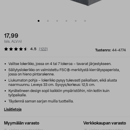
17,99
(sis. ALV:n)
4.5
(
122
)
Tuotenro:
44-4774
Valitse lokerikko, jossa on 4 tai 7 lokeroa – tavarat järjestykseen.
Säilytyslokerikko on valmistettu FSC®-merkitystä kierrätyspaperista,
jossa on hieno pintarakenne.
Liukumaton pohja – lokerikko pysyy tukevasti paikallaan, eikä alusta
naarmuunnu. Leveys 33 cm. Syvyys/korkeus: 12,5 cm.
Kynätelineen design sopii kaikkiin ympäristöihin, niin kotiin kuin
työpaikalle.
Täydennä saman sarjan muilla tuotteilla.
Lisätietoja
Myymälän varasto
Verkkokaupan varasto