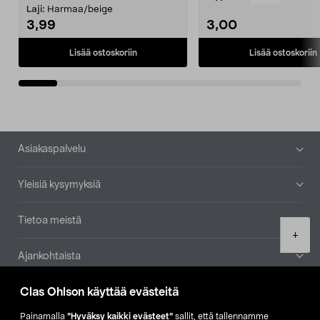
patruuna mukaasi m...
Laji:
Harmaa/beige
3,99
3,00
Lisää ostoskoriin
Lisää ostoskoriin
Alatunniste
Asiakaspalvelu
Yleisiä kysymyksiä
Tietoa meistä
Product
+
quantity
Ajankohtaista
Clas Ohlson käyttää evästeitä
Muut yrityksemme
Painamalla
”Hyväksy kaikki evästeet”
sallit, että tallennamme