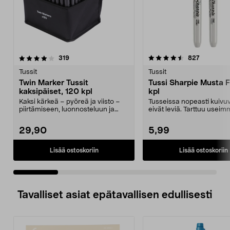
4.5 viidestä
arvostelut
4.5 viidestä
arvostelut
319
827
tähdestä
t
Tussit
Tussit
Twin Marker Tussit
Tussi Sharpie Musta F
kaksipäiset, 120 kpl
kpl
Kaksi kärkeä – pyöreä ja viisto –
Tusseissa nopeasti kuivuv
piirtämiseen, luonnosteluun ja
eivät leviä. Tarttuu useimm
värittämiseen. ...
pinnoille, käy...
29,90
5,99
Lisää ostoskoriin
Lisää ostoskoriin
Tavalliset asiat epätavallisen edullisesti