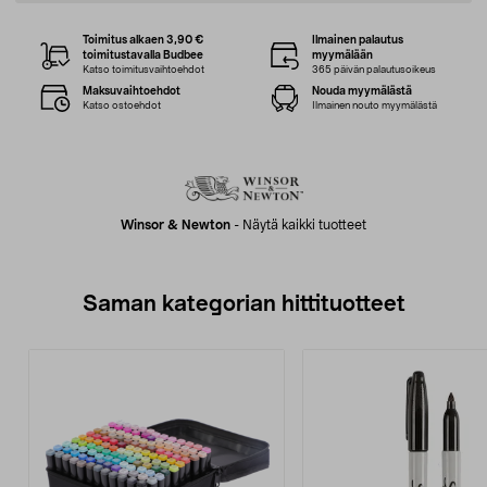
Toimitus alkaen 3,90 €
Ilmainen palautus
toimitustavalla Budbee
myymälään
Katso toimitusvaihtoehdot
365 päivän palautusoikeus
Maksuvaihtoehdot
Nouda myymälästä
Katso ostoehdot
Ilmainen nouto myymälästä
Winsor & Newton
-
Näytä kaikki tuotteet
Saman kategorian hittituotteet