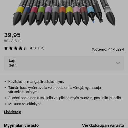
39,95
(sis. ALV:n)
4.3
(
31
)
Tuotenro:
44-1629-1
Select
Laji
variant
Set 1
Kuvituksiin, mangapiirustuksiin ym.
Tämän tussikynän avulla voit luoda omia värejä, nyansseja,
värisekoituksia ym.
Alkoholipohjainen tussi, jolla voi piirtää myös muoviin, posliiniin ja lasiin.
Mukana sekoitinkynä.
Lisätietoja
Myymälän varasto
Verkkokaupan varasto