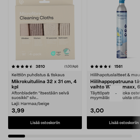
4.5viidestä
arvostelut
4.5viidestä
arvostelu
3810
1561
(1,00/kpl)
tähdestä
t
Keittiön puhdistus & tiskaus
Hiilihapotuslaitteet & mau
Mikrokuituliina 32 x 31 cm, 4
Hiilihappopatruuna tä
kpl
vaihto Wassermaxx, 6
Aftonbladetin "itsestään selvä
Täyttöpatruuna, joka ost
-
suosikki" siiv...
myymälästä – muista ott
patruuna mukaasi m...
Laji:
Harmaa/beige
3,99
3,00
Lisää ostoskoriin
Lisää ostoskoriin