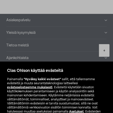
Alatunniste
Asiakaspalvelu
Yleisiä kysymyksiä
Tietoa meistä
Product
+
quantity
Ajankohtaista
Clas Ohlson käyttää evästeitä
Muut yrityksemme
Painamalla
”Hyväksy kaikki evästeet”
sallit, että tallennamme
Etsi myymälä
evästeitä ja muuta seurantateknologiaa laitteellesi
evästeselosteemme mukaisesti
. Evästeitä käytetään sivuston
käyttökokemuksen parantamiseen ja käytön analysointiin sekä
mainonnan kohdentamiseen. Käytämme neljänlaisia evästeitä:
SE
NO
FI
välttämättömät, toiminnalliset, analyyttiset ja mainosevästeet.
Välttämättömiin evästeisiin ei tarvita suostumustasi, sillä ne ovat
FI
SV
välttämättömiä verkkosivuston sisällön toimimisen kannalta. Voit
halutessasi muuttaa asetuksiasi painamalla
Asetukset
. Evästeiden