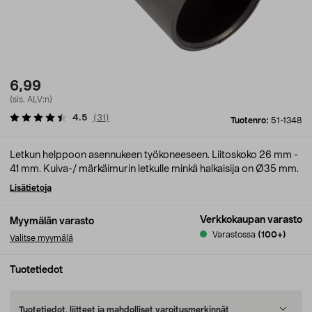
6,99
(sis. ALV:n)
4.5
(
31
)
Tuotenro:
51-1348
Letkun helppoon asennukeen työkoneeseen. Liitoskoko 26 mm -
41 mm. Kuiva-/ märkäimurin letkulle minkä halkaisija on Ø35 mm.
Lisätietoja
Verkkokaupan varasto
Myymälän varasto
Varastossa
(100+)
Valitse myymälä
Tuotetiedot
Tuotetiedot, liitteet ja mahdolliset varoitusmerkinnät