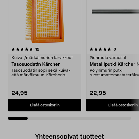
5.0viidestä
arvostelut
4.5viidestä
arvostelut
12
8
tähdestä
t
Kuiva-/märkäimurien tarvikkeet
Pienrauta varaosat
Tasosuodatin Kärcher
Metalliputki Kärcher
Tasosuodatin sopii sekä kuiva-
Pölynimurin putki
että märkäimuun. Kärcherin
ruostumattomasta teräks
imureihin WD & MV 4/5/...
Putki voidaan jatkaa liittäm
24,95
22,95
Lisää ostoskoriin
Lisää ostoskoriin
Yhteensopivat tuotteet