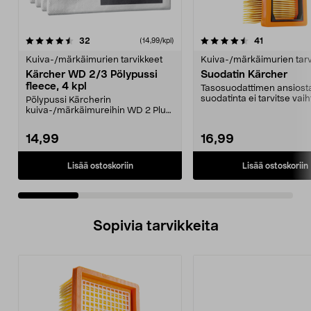
4.5 viidestä
arvostelut
4.5 viidestä
arvostelut
32
41
(14,99/kpl)
tähdestä
t
Kuiva-/märkäimurien tarvikkeet
Kuiva-/märkäimurien tarv
Kärcher WD 2/3 Pölypussi
Suodatin Kärcher
fleece, 4 kpl
Tasosuodattimen ansiost
suodatinta ei tarvitse vai
Pölypussi Kärcherin
kuiva- ja märkäimun väli..
kuiva-/märkäimureihin WD 2 Plus,
WD 3 ja KWD 1-3. Pölypussit...
14,99
16,99
Lisää ostoskoriin
Lisää ostoskoriin
Sopivia tarvikkeita