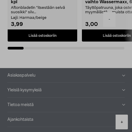
kpl
vaihto Wassermaxx, 6
Aftonbladetin "itsestään selvä
Täyttöpatruuna, joka ost
suosikki" siiv...
myymälästä – muista ott
patruuna mukaasi m...
Laji:
Harmaa/beige
-
3,99
3,00
Lisää ostoskoriin
Lisää ostoskoriin
Alatunniste
Asiakaspalvelu
Yleisiä kysymyksiä
Tietoa meistä
Ajankohtaista
Product
+
quantity