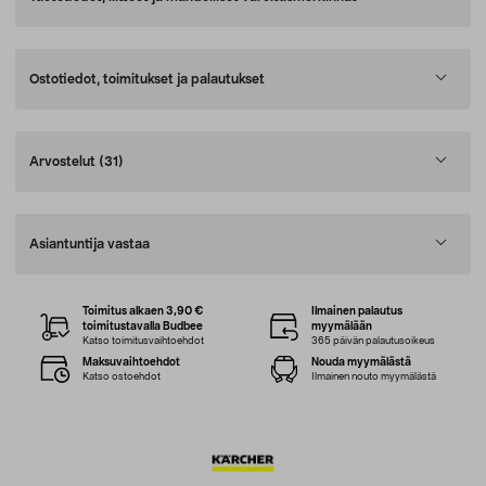
Ostotiedot, toimitukset ja palautukset
Arvostelut
(31)
Asiantuntija vastaa
Toimitus alkaen 3,90 €
Ilmainen palautus
toimitustavalla Budbee
myymälään
Katso toimitusvaihtoehdot
365 päivän palautusoikeus
Maksuvaihtoehdot
Nouda myymälästä
Katso ostoehdot
Ilmainen nouto myymälästä