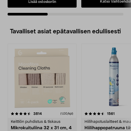
painalluksella.
vain 1100 W.
Katso Vaihtoehdo
Lisää ostoskoriin
• Tehokas imuri, jossa
• Patentoitu säädettävä 3-
puhallustoiminto ja integroitu
kahva.
laitepistorasia.
• Vankka ja kestävä 25 litra
• Kaksoissuodatin, säädettävä
imuteho ja 5 metrin toimintasäde.
Tavalliset asiat epätavallisen edullisesti
4.5viidestä
arvostelut
4.5viidestä
arvostelu
3814
1561
(1,00/kpl)
tähdestä
t
Keittiön puhdistus & tiskaus
Hiilihapotuslaitteet & mau
Mikrokuituliina 32 x 31 cm, 4
Hiilihappopatruuna tä