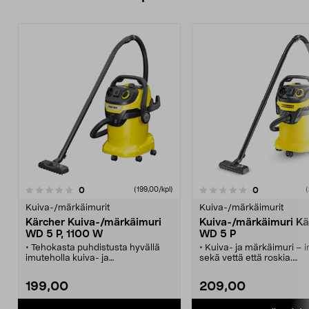
arvostelut
arvostelut
0
0
0.0 viidestä
(199,00/kpl)
0.0 viidestä
(
tähdestä
t
Kuiva-/märkäimurit
Kuiva-/märkäimurit
Kärcher Kuiva-/märkäimuri
Kuiva-/märkäimuri Kä
WD 5 P, 1100 W
WD 5 P
• Tehokasta puhdistusta hyvällä
• Kuiva- ja märkäimuri – 
imuteholla kuiva- ja
sekä vettä että roskia.
märkäsiivoukseen.
• Suodatin puhdistetaan h
• Kärcher WD 5 P -rakennusimuri,
napin painalluksella.
199,00
209,00
jossa 25 litran muovisäiliö.
• Tehokas 1800 W:n imuky
• Suodatin puhdistuu napin
mutta todellinen energia