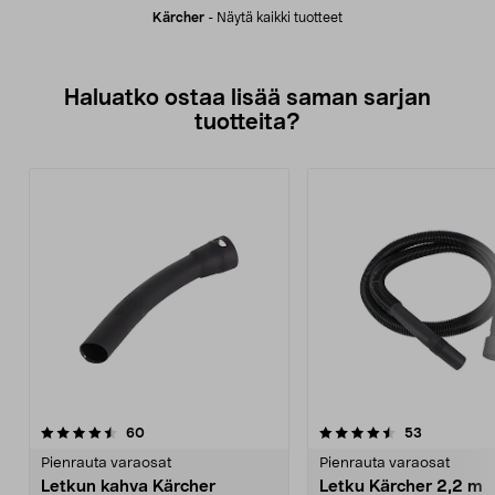
Kärcher
-
Näytä kaikki tuotteet
Haluatko ostaa lisää saman sarjan
tuotteita?
4.5viidestä
arvostelut
4.5viidestä
arvostelut
60
53
tähdestä
t
Pienrauta varaosat
Pienrauta varaosat
Letkun kahva Kärcher
Letku Kärcher 2,2 m