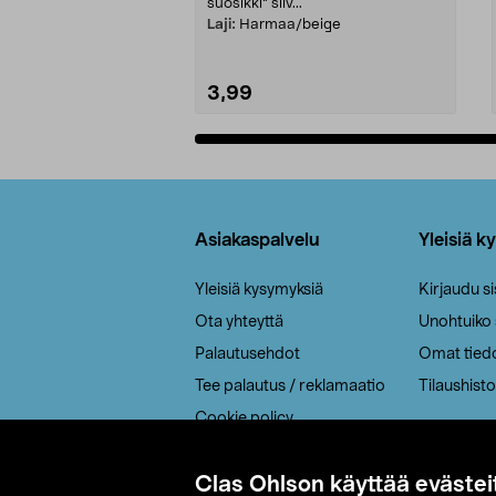
suosikki" siiv...
Laji:
Harmaa/beige
3,99
Lisää ostoskoriin
Alatunniste
Asiakaspalvelu
Yleisiä k
Yleisiä kysymyksiä
Kirjaudu s
Ota yhteyttä
Unohtuiko
Palautusehdot
Omat tied
Tee palautus / reklamaatio
Tilaushisto
Cookie policy
Toimitustavat
Clas Ohlson käyttää evästei
Saavutettavuus