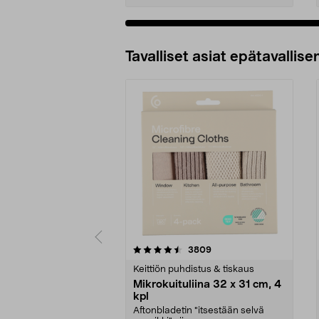
Tavalliset asiat epätavallisen
5viidestä
4.5viidestä
arvostelut
3809
tähdestä
tähdestä
Keittiön puhdistus & tiskaus
Mikrokuituliina 32 x 31 cm, 4
kpl
Aftonbladetin "itsestään selvä