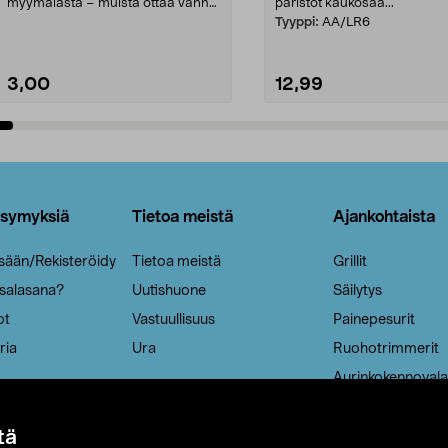
myymälästä – muista ottaa vanha
paristot kaukosää...
patruuna mukaasi m...
Tyyppi:
AA/LR6
3,00
12,99
Lisää ostoskoriin
Lisää ostoskoriin
ysymyksiä
Tietoa meistä
Ajankohtaista
isään/Rekisteröidy
Tietoa meistä
Grillit
 salasana?
Uutishuone
Säilytys
ot
Vastuullisuus
Painepesurit
ria
Ura
Ruohotrimmerit
Aurinkokennovala
tä