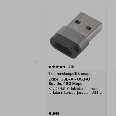
5 viidestä
5.0 viidestä
arvostelut
219
tähdestä
tähdestä
Tietokonekaapelit & adapterit
Exibel USB-A - USB-C
Sovitin, 480 Mbps
Käytä USB-C-laitteita tietokoneen
tai laturin kanssa, jossa on USB-
A-portti. Exi...
8,99