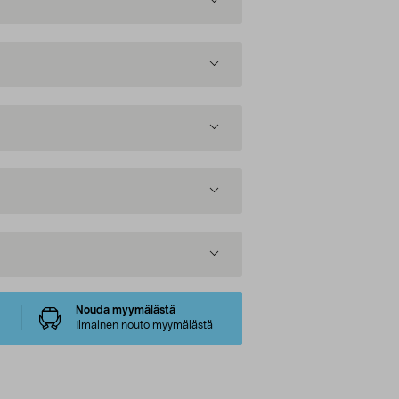
Nouda myymälästä
Ilmainen nouto myymälästä