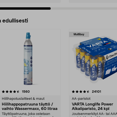
 edullisesti
Multibuy
4.5viidestä
arvostelut
4.5viidestä
arvostelut
1560
24101
tähdestä
Hiilihapotuslaitteet & maut
AA-paristot
Hiilihappopatruuna täyttö /
VARTA Longlife Power
vaihto Wassermaxx, 60 litraa
Alkaliparisto, 24 kpl
Täyttöpatruuna, joka ostetaan
Joutsenmerkityt AA- tai AA