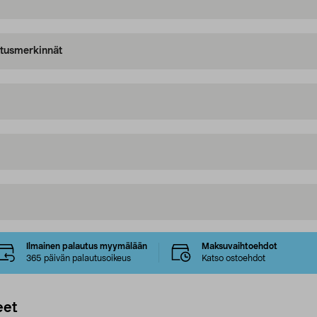
oitusmerkinnät
Ilmainen palautus myymälään
Maksuvaihtoehdot
365 päivän palautusoikeus
Katso ostoehdot
eet