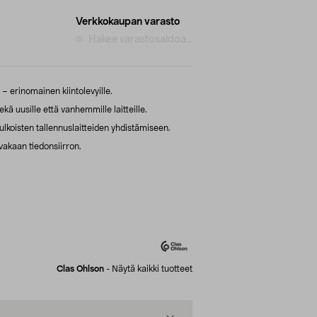
Verkkokaupan varasto
Hakee varastosaldoa...
– erinomainen kiintolevyille.
uusille että vanhemmille laitteille.
ulkoisten tallennuslaitteiden yhdistämiseen.
akaan tiedonsiirron.
Clas Ohlson
-
Näytä kaikki tuotteet