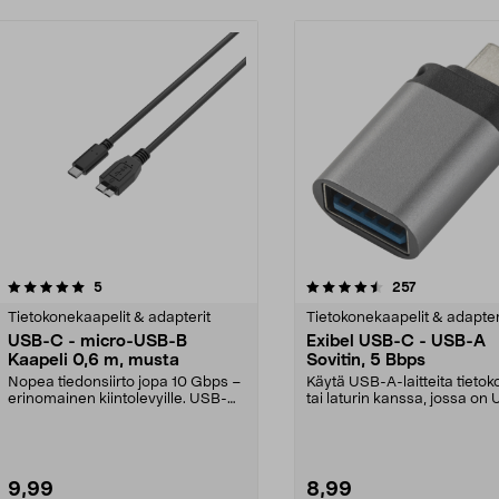
4.5 viidestä
arvostelut
4.5 viidestä
arvostelut
5
257
tähdestä
Tietokonekaapelit & adapterit
Tietokonekaapelit & adapter
USB-C - micro-USB-B
Exibel USB-C - USB-A
Kaapeli 0,6 m, musta
Sovitin, 5 Bbps
Nopea tiedonsiirto jopa 10 Gbps –
Käytä USB-A-laitteita tieto
erinomainen kiintolevyille. USB-
tai laturin kanssa, jossa on
C–Micro-USB-B-...
C-portti. Exi...
9,99
8,99