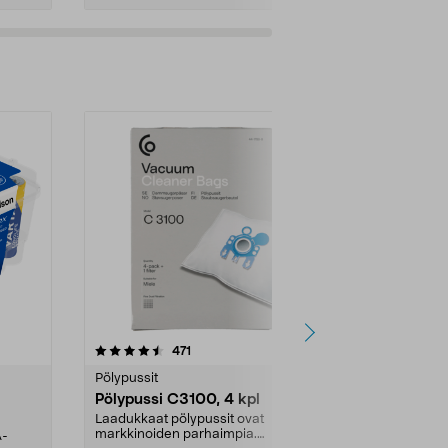
4.5viidestä
arvostelut
4.5
471
6
tähdestä
tähdestä
Pölypussit
Kierrätys & ro
Pölypussi C3100, 4 kpl
Roskapussi,
kahvat, 30 l
Laadukkaat pölypussit ovat
markkinoiden parhaimpia.
A-
Testivoittaja 