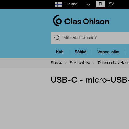
Select
FI
SV
Finland
market
Koti
Sähkö
Vapaa-aika
Etusivu
Elektroniikka
Tietokonetarvikkeet
USB-C - micro-USB-