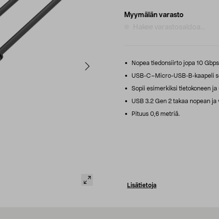
Myymälän varasto
Hakee varastosaldoa...
Nopea tiedonsiirto jopa 10 Gbps 
USB-C–Micro-USB-B-kaapeli sekä 
Sopii esimerkiksi tietokoneen ja 
USB 3.2 Gen 2 takaa nopean ja v
Pituus 0,6 metriä.
Lisätietoja