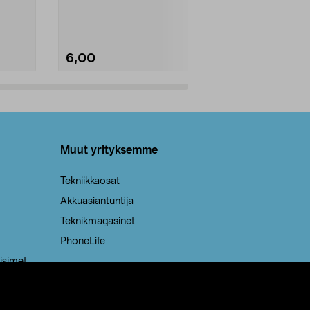
Kestävä, jopa 50 % suurempi ...
roskapussi u
Roskapussi, jo
6,00
2,00
Lisää ostoskoriin
Lisää
Muut yrityksemme
Tekniikkaosat
Akkuasiantuntija
Teknikmagasinet
PhoneLife
isimet