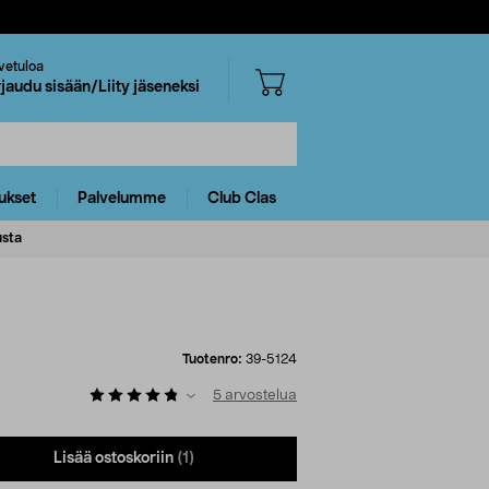
vetuloa
rjaudu sisään/Liity jäseneksi
ukset
Palvelumme
Club Clas
usta
Tuotenro:
39-5124
5
arvostelua
Lisää ostoskoriin
(1)