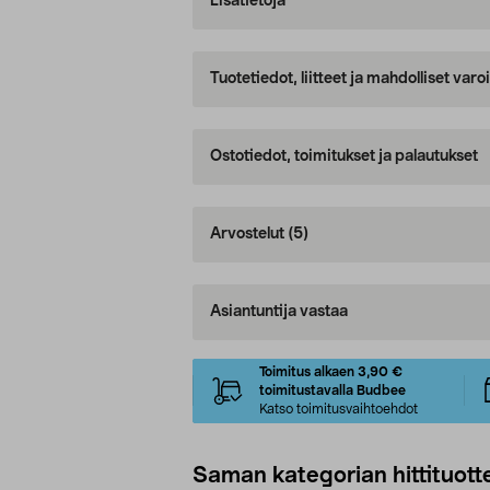
Lisätietoja
Tuotetiedot, liitteet ja mahdolliset var
Ostotiedot, toimitukset ja palautukset
Arvostelut
(5)
Asiantuntija vastaa
Toimitus alkaen 3,90 €
toimitustavalla Budbee
Katso toimitusvaihtoehdot
Saman kategorian hittituott