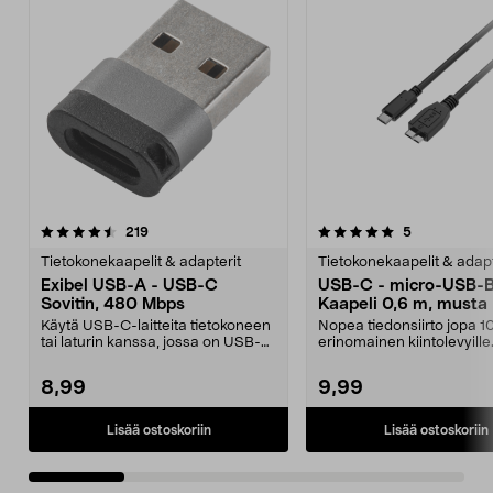
5.0 viidestä
arvostelut
4.5 viidestä
arvostelut
219
5
tähdestä
t
Tietokonekaapelit & adapterit
Tietokonekaapelit & adapt
Exibel USB-A - USB-C
USB-C - micro-USB-
Sovitin, 480 Mbps
Kaapeli 0,6 m, musta
Käytä USB-C-laitteita tietokoneen
Nopea tiedonsiirto jopa 
tai laturin kanssa, jossa on USB-
erinomainen kiintolevyill
A-portti. Exi...
C–Micro-USB-B-...
8,99
9,99
Lisää ostoskoriin
Lisää ostoskoriin