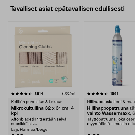
Tavalliset asiat epätavallisen edullisesti
4.5viidestä
arvostelut
4.5viidestä
arvostelu
3814
1561
(1,00/kpl)
tähdestä
t
Keittiön puhdistus & tiskaus
Hiilihapotuslaitteet & mau
Mikrokuituliina 32 x 31 cm, 4
Hiilihappopatruuna tä
kpl
vaihto Wassermaxx, 6
Aftonbladetin "itsestään selvä
Täyttöpatruuna, joka ost
suosikki" siiv...
myymälästä – muista ott
patruuna mukaasi m...
Laji:
Harmaa/beige