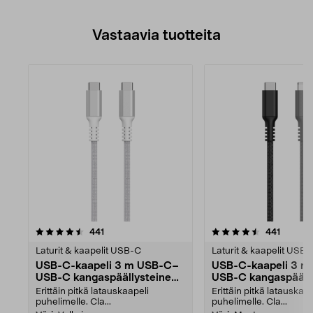
Vastaavia tuotteita
4.5viidestä
arvostelut
4.5viidestä
arvostel
441
441
tähdestä
Laturit & kaapelit USB-C
Laturit & kaapelit USB-
USB-C-kaapeli 3 m USB-C–
USB-C-kaapeli 3 
USB-C kangaspäällysteinen,
USB-C kangaspäälly
Clas Ohlson
Clas Ohlson
Erittäin pitkä latauskaapeli
Erittäin pitkä latauskaap
puhelimelle. Cla...
puhelimelle. Cla...