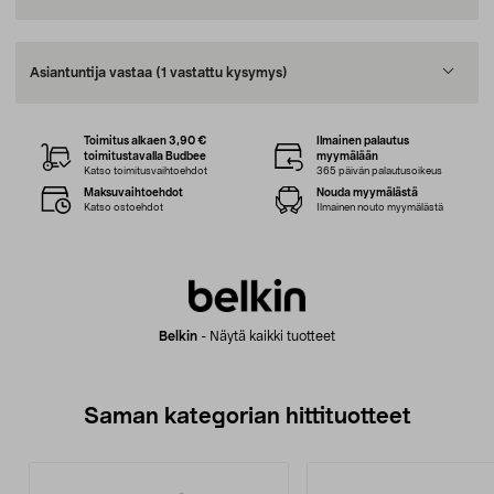
Asiantuntija vastaa
(1 vastattu kysymys)
Toimitus alkaen 3,90 €
Ilmainen palautus
toimitustavalla Budbee
myymälään
Katso toimitusvaihtoehdot
365 päivän palautusoikeus
Maksuvaihtoehdot
Nouda myymälästä
Katso ostoehdot
Ilmainen nouto myymälästä
Belkin
-
Näytä kaikki tuotteet
Saman kategorian hittituotteet