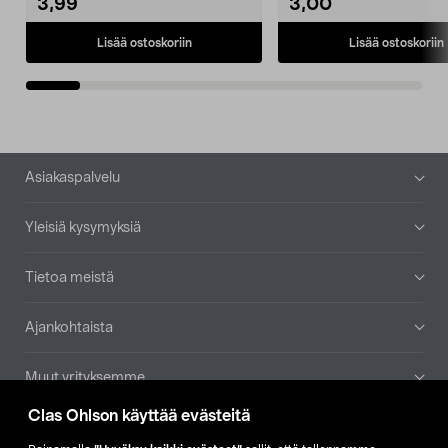
3,99
3,00
Lisää ostoskoriin
Lisää ostoskoriin
Alatunniste
Asiakaspalvelu
Yleisiä kysymyksiä
Tietoa meistä
Ajankohtaista
Muut yrityksemme
Clas Ohlson käyttää evästeitä
Etsi myymälä